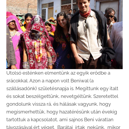
Utolsó esténken elmentünk az egyik erődbe a
srácokkal. Azon a napon volt Beniwal (a
szállásadónk) születésnapja is. Megittunk egy italt
és sokat beszélgettünk, nevetgéltünk. Szeretettel
gondolunk vissza rá, és hálásak vagyunk, hogy
megismerhettük, hogy hazatérésünk után évekig
tartottuk a kapcsolatot, ami sajnos Beni váratlan
távozásával ért véget. Barátai írtak nekünk, mikor