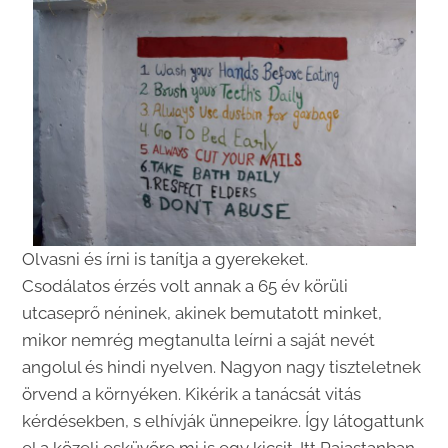
Olvasni és írni is tanítja a gyerekeket.
Csodálatos érzés volt annak a 65 év körüli
utcaseprő néninek, akinek bemutatott minket,
mikor nemrég megtanulta leírni a saját nevét
angolul és hindi nyelven.
Nagyon nagy tiszteletnek
örvend a környéken. Kikérik a tanácsát vitás
kérdésekben, s elhívják ünnepeikre. Így látogattunk