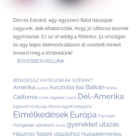
Dóri és Edvárd, egy egyszerű fiatal házaspár
vagyunk, akik elhatározták, hogy jó útitársai lesznek
egymásnak. Ez az út eddig 4 földrész, 51 országán
és egy teljes életmódváltáson át vezetett minket.
Ismerd meg a történetünk!
BŐVEBBEN RÓLUNK
BÖNGÉSSZ KATEGÓRIÁK SZERINT:
Balkán
Amerika
Ausztrália
Bali
Bolívia
Ausztria
Dél-Amerika
California
Cook szigetek
Cusco
Egyesült Királyság-Skócia
Egyéb kategória
Elmélkedések
Európa
For non-
gyerekkel utazás
Hungarian speakers
Grúzia
Hasznos tippek utazáshoz
Hulladékmentes