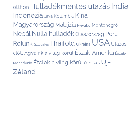
India
Hulladékmentes utazás
otthon
Indonézia
Kína
Kolumbia
Jáva
Magyarország
Malajzia
Montenegró
Mexikó
Nepál
Nulla hulladék
Peru
Olaszország
USA
Thaiföld
Rólunk
Utazás
Ukrajna
Szlovákia
Észak-Amerika
Ágyaink a világ körül
előtt
Észak-
Új-
Ételek a világ körül
Macedónia
Új-Mexikó
Zéland