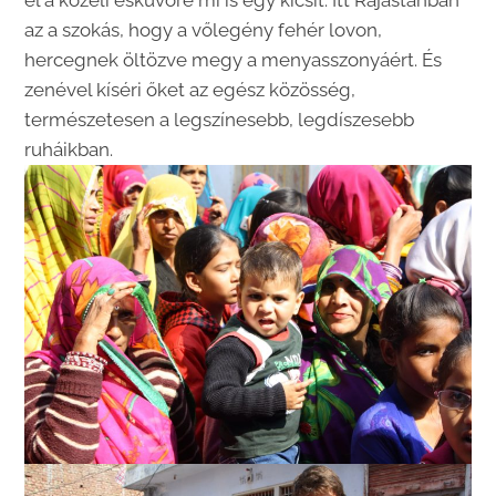
el a közeli esküvőre mi is egy kicsit. Itt Rajastanban
az a szokás, hogy a vőlegény fehér lovon,
hercegnek öltözve megy a menyasszonyáért. És
zenével kíséri őket az egész közösség,
természetesen a legszínesebb, legdíszesebb
ruháikban.