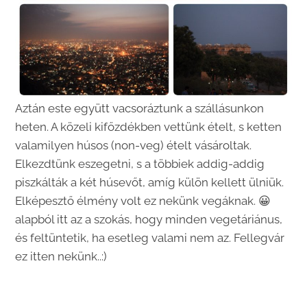
Aztán este együtt vacsoráztunk a szállásunkon
heten. A közeli kifőzdékben vettünk ételt, s ketten
valamilyen húsos (non-veg) ételt vásároltak.
Elkezdtünk eszegetni, s a többiek addig-addig
piszkálták a két húsevőt, amíg külön kellett ülniük.
Elképesztő élmény volt ez nekünk vegáknak. 😀
alapból itt az a szokás, hogy minden vegetáriánus,
és feltüntetik, ha esetleg valami nem az. Fellegvár
ez itten nekünk..:)