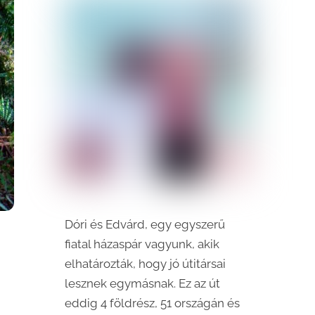
Dóri és Edvárd, egy egyszerű
fiatal házaspár vagyunk, akik
elhatározták, hogy jó útitársai
lesznek egymásnak. Ez az út
eddig 4 földrész, 51 országán és