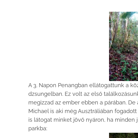
A 3. Napon Penangban ellátogattunk a köze
dzsungelban. Ez volt az első találkozásunk
megizzad az ember ebben a párában. De az
Michael is aki még Ausztráliában fogadott 
is látogat minket jövő nyáron, ha minden
parkba: