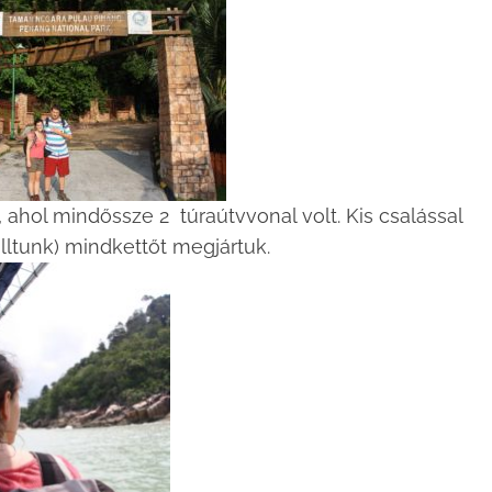
, ahol mindőssze 2 túraútvvonal volt. Kis csalással
álltunk) mindkettőt megjártuk.