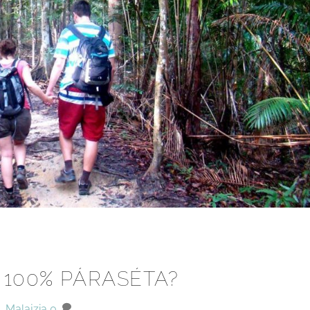
 100% PÁRASÉTA?
Malajzia
0