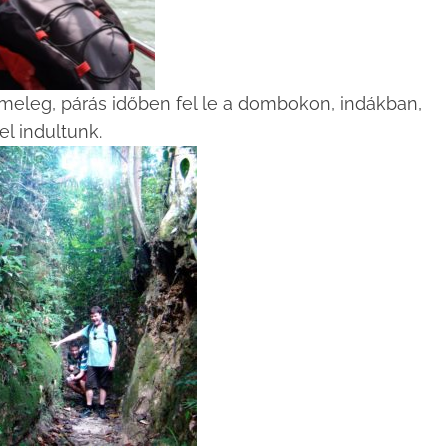
 meleg, párás időben fel le a dombokon, indákban,
l indultunk.