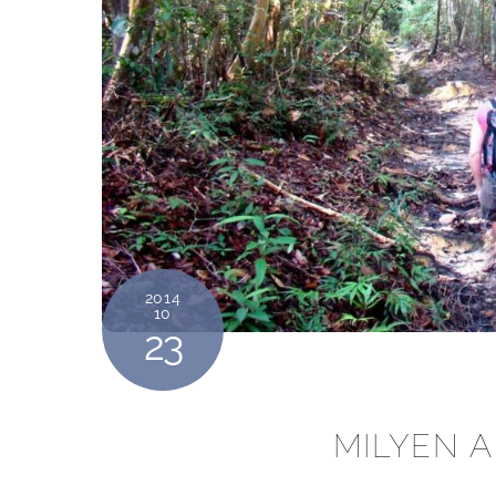
2014
10
23
MILYEN A