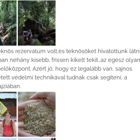
teknős rezervátum volt,és teknősöket hivatottunk látn
n néhány kisebb, frissen kikelt tekit…az egész olya
előközpont. Azért jó, hogy ez legalább van, sajnos
tett védelmi technikával tudnak csak segíteni, a
jziában.