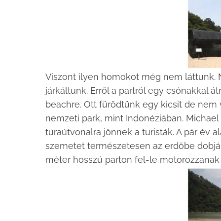
Viszont ilyen homokot még nem láttunk.
járkáltunk. Erről a partról egy csónakkal
beachre. Ott fürödtünk egy kicsit de nem v
nemzeti park, mint Indonéziában. Michael p
túraútvonalra jönnek a turisták. A pár év 
szemetet természetesen az erdőbe dobják
méter hosszú parton fel-le motorozzanak