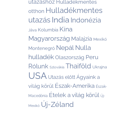
utazáshoz
Hulladékmentes
Hulladékmentes
otthon
India
utazás
Indonézia
Kína
Kolumbia
Jáva
Magyarország
Malajzia
Mexikó
Nepál
Nulla
Montenegró
hulladék
Peru
Olaszország
Thaiföld
Rólunk
Ukrajna
Szlovákia
USA
Ágyaink a
Utazás előtt
Észak-Amerika
világ körül
Észak-
Ételek a világ körül
Macedónia
Új-
Új-Zéland
Mexikó