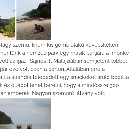
 Nagy szemű, finom kis gömb alakú kövecskéken
 átmentünk a nemzeti park egy másik partjára a monk
olt az igazi. Sajnos itt Malajziában sem jelent többet
ár éve volt ezen a parton. Általában erre a
alatt a strandra telepedett egy snackeket áruló bódé…a
 és quadot lehet bérelni, hogy a mindössze 300
 az emberek. Nagyon szomorú látvány volt.