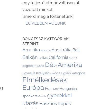
egy teljes életmódváltáson át
vezetett minket.
Ismerd meg a történetünk!
BŐVEBBEN RÓLUNK
BÖNGÉSSZ KATEGÓRIÁK
SZERINT:
Amerika
Ausztrália
Bali
Ausztria
Balkán
California
Cook
Bolívia
Dél-Amerika
szigetek
Cusco
Egyesült Királyság-Skócia
Egyéb kategória
Elmélkedések
Európa
eg
For non-Hungarian
gyerekkel
speakers
Grúzia
utazás
Hasznos tippek