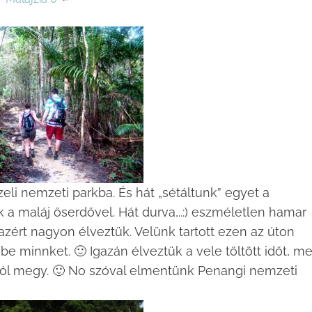
li nemzeti parkba. És hát „sétáltunk” egyet a
 a maláj őserdővel. Hát durva,..:) eszméletlen hamar
ért nagyon élveztük. Velünk tartott ezen az úton
be minnket. 🙂 Igazán élveztük a vele töltött időt, m
 jól megy. 🙂 No szóval elmentünk Penangi nemzeti