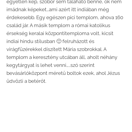
egyetlen kép, szobor sem taláható benne, ők nem
imádnak képeket…ami azért itt indiában még
érdekesebb. Egy egészen pici templom, ahova 160
család jár. A másik templom a római katolikus
érsekség keralai központitemploma volt, kicsit
indiai hindu stílusban 🙂 felruházott és
virágfüzérekkel díszített Mária szobrokkal. A
templom a keresztény utcában áll, aholt néhány
kegytárgyat is lehet venni…..szó szerint
bevásárlóközpont méretű boltok ezek, ahol Jézus
üdvözli a betérőt.