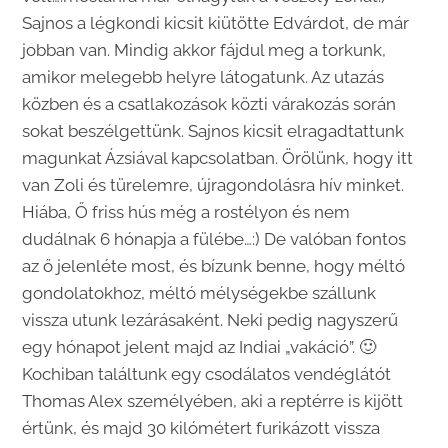
Sajnos a légkondi kicsit kiütötte Edvárdot, de már
jobban van. Mindig akkor fájdul meg a torkunk,
amikor melegebb helyre látogatunk. Az utazás
közben és a csatlakozások közti várakozás során
sokat beszélgettünk. Sajnos kicsit elragadtattunk
magunkat Ázsiával kapcsolatban. Örölünk, hogy itt
van Zoli és türelemre, újragondolásra hív minket.
Hiába, Ő friss hús még a rostélyon és nem
dudálnak 6 hónapja a fülébe…:) De valóban fontos
az ő jelenléte most, és bízunk benne, hogy méltó
gondolatokhoz, méltó mélységekbe szállunk
vissza utunk lezárásaként. Neki pedig nagyszerű
egy hónapot jelent majd az Indiai „vakáció”. 🙂
Kochiban találtunk egy csodálatos vendéglátót
Thomas Alex személyében, aki a reptérre is kijött
értünk, és majd 30 kilómétert furikázott vissza