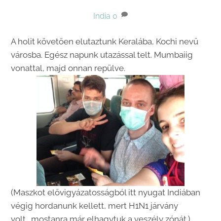
India
0
A holit követően elutaztunk Keralába, Kochi nevű
városba. Egész napunk utazással telt. Mumbaiig
vonattal, majd onnan repülve.
(Maszkot elővigyázatosságból itt nyugat Indiában
végig hordanunk kellett, mert H1N1 járvány
volt….mostanra már elhagytuk a veszély zónát.)