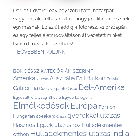
Dóri és Edvárd, egy egyszerű fiatal házaspár
vagyunk, akik elhatározták, hogy jó útitársai lesznek
egymásnak. Ez az út eddig 4 földrész, 51 országán
és egy teljes életmódváltáson át vezetett minket.
Ismerd meg a történetünk!
BŐVEBBEN RÓLUNK
BÖNGÉSSZ KATEGÓRIÁK SZERINT:
Balkán
Amerika
Ausztrália
Bali
Bolívia
Ausztria
Dél-Amerika
California
Cook szigetek
Cusco
Egyesült Királyság-Skócia
Egyéb kategória
Elmélkedések
Európa
For non-
gyerekkel utazás
Hungarian speakers
Grúzia
Hasznos tippek utazáshoz
Hulladékmentes
India
Hulladékmentes utazás
otthon