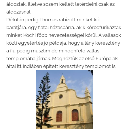
áldoztak, illetve sosem kellett letérdelni,csak az
áldozásnál.
Délután pedig Thomas rábízott minket két
barátjára, egy fiatal házaspárra, akik körbefurikáztak
minket Kochi főbb nevezetességei körül. A vallások
közti egyetértés jó példája, hogy a lány keresztény
a fiú pedig muszlim,de mindenféle vallás
templomába járnak. Megnéztük az első Európaiak
által itt Indiában épített keresztény templomot is.