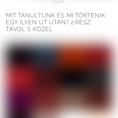
ELŐTT
MIT TANULTUNK ÉS MI TÖRTÉNIK
EGY ILYEN ÚT UTÁN? 2.RÉSZ:
TÁVOL S KÖZEL