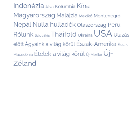
Indonézia
Kína
Kolumbia
Jáva
Magyarország
Malajzia
Montenegró
Mexikó
Nepál
Nulla hulladék
Peru
Olaszország
USA
Thaiföld
Rólunk
Utazás
Ukrajna
Szlovákia
Észak-Amerika
Ágyaink a világ körül
előtt
Észak-
Új-
Ételek a világ körül
Macedónia
Új-Mexikó
Zéland
Back