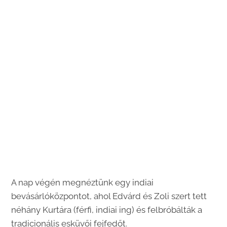
A nap végén megnéztünk egy indiai
bevásárlóközpontot, ahol Edvárd és Zoli szert tett
néhány Kurtára (férfi, indiai ing) és felbróbálták a
tradicionális esküvői fejfedőt.