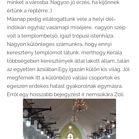
minket a városba. Nagyon jó érzés, ha kijönnek
értünk a reptérre..:)
Másnap pedig ellátogattunk vele a helyi dél-
indlikán egyház vasárnapi miséjére.. nagyon szép
volt a templombelső, igazi trópusi istenháza.
Nagyon különleges számunkra, hogy ennyi
keresztény templomot látunk, merthogy Kerala
többségében keresztények által lakott állam…talán
az egyetlen ázsiában.Egy igazán külön kis világ. Jól
megférnek itt a különböző vallási csoportok és
egeszen erdekes hatást gyakorolnak egymásra.
Erről egy hosszabb bejegyzést ír nemsokára Zoli.