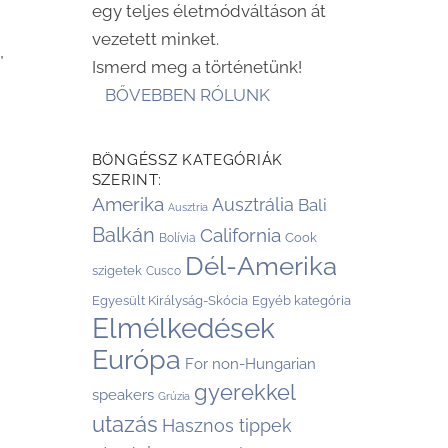
egy teljes életmódváltáson át
vezetett minket.
,
Ismerd meg a történetünk!
BŐVEBBEN RÓLUNK
BÖNGÉSSZ KATEGÓRIÁK
SZERINT:
Amerika
Ausztrália
Bali
Ausztria
Balkán
California
Cook
Bolívia
Dél-Amerika
szigetek
Cusco
Egyesült Királyság-Skócia
Egyéb kategória
Elmélkedések
Európa
For non-Hungarian
gyerekkel
speakers
Grúzia
utazás
Hasznos tippek