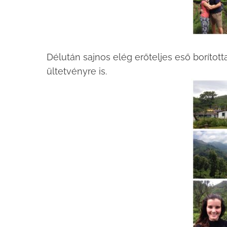
Délután sajnos elég erőteljes eső borított
ültetvényre is.