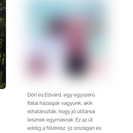
Dóri és Edvárd, egy egyszerű
fiatal házaspár vagyunk, akik
elhatározták, hogy jó útitársai
lesznek egymásnak. Ez az út
eddig 4 földrész, 51 országán és