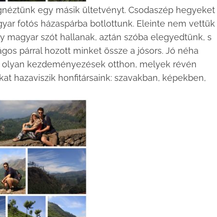
gnéztünk egy másik ültetvényt. Csodaszép hegyeket
gyar fotós házaspárba botlottunk. Eleinte nem vettük
ogy magyar szót hallanak, aztán szóba elegyedtünk, s
gos párral hozott minket össze a jósors. Jó néha
nak olyan kezdeményezések otthon, melyek révén
aikat hazaviszik honfitársaink: szavakban, képekben,