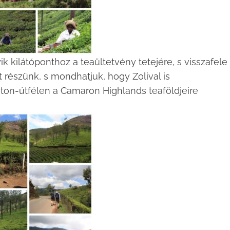
k kilátóponthoz a teaültetvény tetejére, s visszafele
 részünk, s mondhatjuk, hogy Zolival is
úton-útfélen a Camaron Highlands teaföldjeire