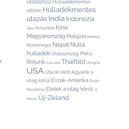
utazáshoz
Hulladékmentes
Hulladékmentes
otthon
India
utazás
Indonézia
Kína
Kolumbia
Jáva
Magyarország
Malajzia
Mexikó
Nepál
Nulla
Montenegró
hulladék
Peru
Olaszország
Thaiföld
k
Rólunk
Ukrajna
Szlovákia
USA
Ágyaink a
Utazás előtt
Észak-Amerika
világ körül
Észak-
Ételek a világ körül
Macedónia
Új-
Új-Zéland
Mexikó