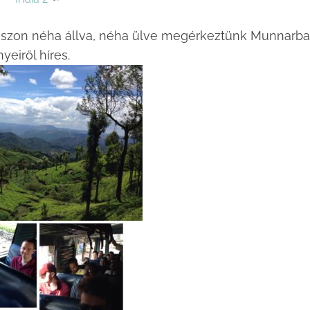
buszon néha állva, néha ülve megérkeztünk Munnarba
yeiről híres.