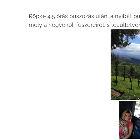
Röpke 4,5 órás buszozás után, a nyitott 
mely a hegyeiről, fűszereiről, s teaültetvén