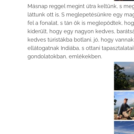
Másnap reggel megint útra keltünk, s me
láttunk ott is. S meglepetésünkre egy ma
fel a fonalat, s tán ők is meglepődtek, h
kiderült, hogy egy nagyon kedves, barátsá
kedves túristákba botlani. jó, hogy van
ellátogatnak Indiába, s ottani tapasztalat
gondolatokban, emlékekben.