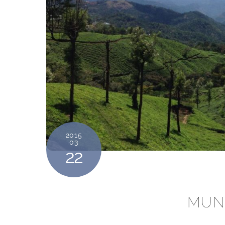
2015
03
22
MUN