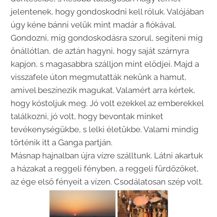
jelentenek, hogy gondoskodni kell róluk. Valójában
úgy kéne bánni velük mint madár a fiókával.
Gondozni, míg gondoskodásra szorul, segíteni míg
önállótlan, de aztán hagyni, hogy saját szárnyra
kapjon, s magasabbra szálljon mint elődjei.
Majd a
visszafele úton megmutatták nekünk a hamut,
amivel beszínezik magukat. Valamért arra kértek,
hogy kóstoljuk meg. Jó volt ezekkel az emberekkel
találkozni, jó volt, hogy bevontak minket
tevékenységükbe, s lelki életükbe. Valami mindig
történik itt a Ganga partján.
Másnap hajnalban újra vízre szálltunk. Látni akartuk
a házakat a reggeli fényben, a reggeli fürdőzőket,
az ége első fényeit a vízen. Csodálatosan szép volt.