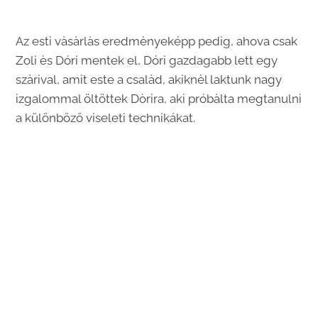
Az esti vàsàrlàs eredmènyeképp pedig, ahova csak
Zoli ès Dóri mentek el, Dóri gazdagabb lett egy
szàrival, amit este a csalàd, akiknèl laktunk nagy
izgalommal öltöttek Dòrira, aki próbàlta megtanulni
a különböző viseleti technikákat.