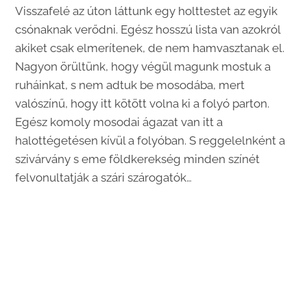
Visszafelé az úton láttunk egy holttestet az egyik
csónaknak verődni. Egész hosszú lista van azokról
akiket csak elmerítenek, de nem hamvasztanak el.
Nagyon örültünk, hogy végül magunk mostuk a
ruháinkat, s nem adtuk be mosodába, mert
valószínű, hogy itt kötött volna ki a folyó parton.
Egész komoly mosodai ágazat van itt a
halottégetésen kívül a folyóban. S reggelelnként a
szivárvány s eme földkerekség minden színét
felvonultatják a szári szárogatók…