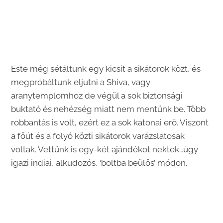
Este még sétáltunk egy kicsit a sikátorok közt, és
megpróbáltunk eljutni a Shiva, vagy
aranytemplomhoz de végül a sok biztonsági
buktató és nehézség miatt nem mentünk be. Több
robbantás is volt, ezért ez a sok katonai erő. Viszont
a főút és a folyó közti sikátorok varázslatosak
voltak. Vettünk is egy-két ajándékot nektek…úgy
igazi indiai, alkudozós, ‘boltba beülős’ módon.