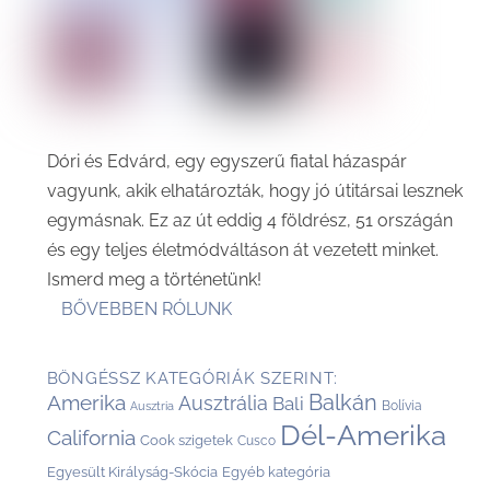
Dóri és Edvárd, egy egyszerű fiatal házaspár
vagyunk, akik elhatározták, hogy jó útitársai lesznek
egymásnak. Ez az út eddig 4 földrész, 51 országán
és egy teljes életmódváltáson át vezetett minket.
Ismerd meg a történetünk!
BŐVEBBEN RÓLUNK
BÖNGÉSSZ KATEGÓRIÁK SZERINT:
Balkán
Amerika
Ausztrália
Bali
Bolívia
Ausztria
Dél-Amerika
California
Cook szigetek
Cusco
Egyesült Királyság-Skócia
Egyéb kategória