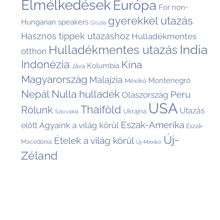
Elmélkedések
Európa
For non-
gyerekkel utazás
Hungarian speakers
Grúzia
Hasznos tippek utazáshoz
Hulladékmentes
India
Hulladékmentes utazás
otthon
Indonézia
Kína
Kolumbia
Jáva
Magyarország
Malajzia
Montenegró
Mexikó
Nepál
Nulla hulladék
Peru
Olaszország
USA
Thaiföld
Rólunk
Utazás
Ukrajna
Szlovákia
Észak-Amerika
Ágyaink a világ körül
előtt
Észak-
Új-
Ételek a világ körül
Macedónia
Új-Mexikó
Zéland