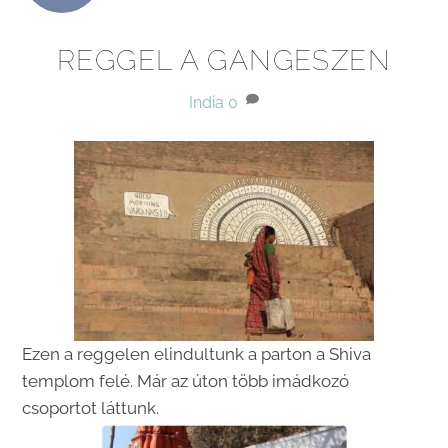
REGGEL A GANGESZEN
India
0
Ezen a reggelen elindultunk a parton a Shiva
templom felé. Már az úton több imádkozó
csoportot láttunk.