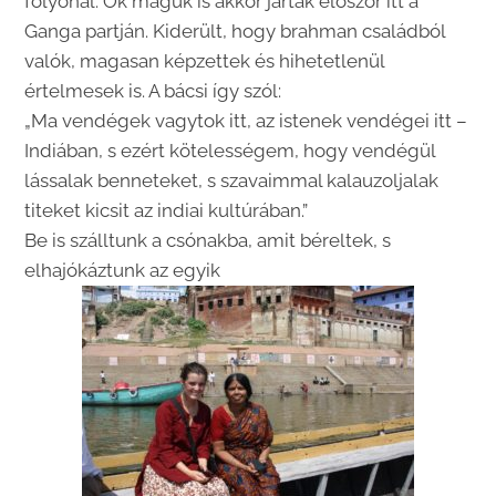
folyónál. Ők maguk is akkor jártak először itt a
Ganga partján. Kiderült, hogy brahman családból
valók, magasan képzettek és hihetetlenül
értelmesek is. A bácsi így szól:
„Ma vendégek vagytok itt, az istenek vendégei itt –
Indiában, s ezért kötelességem, hogy vendégül
lássalak benneteket, s szavaimmal kalauzoljalak
titeket kicsit az indiai kultúrában.”
Be is szálltunk a csónakba, amit béreltek, s
elhajókáztunk az egyik