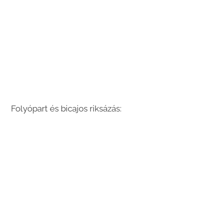
Folyópart és bicajos riksázás: