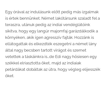
Egy órával az indulásunk előtt pedig más izgalmak
is értek bennünket. Német lakótársunk szaladt fel a
teraszra, utánuk pedig az indiai vendéglátóink
sikítva, hogy egy langúr majomfaj garázdálkodik a
környéken, akik igen agresszív fajták. Hozzánk is
ellátogattak és elkezdték eszegetni a német lány
által nagy becsben tartott virágot és szemet
vetettek a táskáinkra is…de Edi nagy hősiesen egy
székkel elriasztotta őket, majd az indiaiak
petárdákat dobáltak az útra, hogy végleg elijesszék
őket.