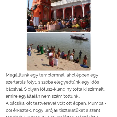
Megálltunk egy templomnál, ahol éppen egy
szertartás folyt, s szóba elegyedtünk egy idős
bácsival. S olyan lótusz-kland nyitotta ki szirmait,
amire egyáltalán nem számítottunk…
A bácsika két testvérével volt ott éppen. Mumbai-
ból érkeztek, hogy leróják tiszteletüket a szent