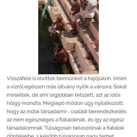
Visszafele is elvittek bennünket a hajójukon. Innen
a vízről egészen más látvány nyílik a városra. Sokat
meséltek, de ami legjobban tetszett, azt az idős
hölgy mondta. Meglepő módon úgy nyilatkozott,
hogy az indiai társadalmi-, családi berendezkedés
az nem egészséges a fiataloknak, és így az egész
társadalomnak. Túlságosan beleszólnak a fiatalok
döntéseibe, s később túlságosan nagy terhet