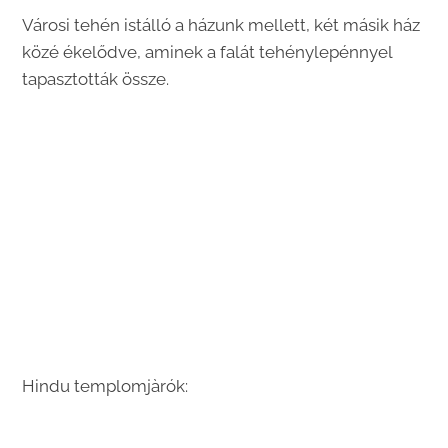
Városi tehén istálló a házunk mellett, két másik ház
közé ékelődve, aminek a falát tehénylepénnyel
tapasztották össze.
Hindu templomjàrók: