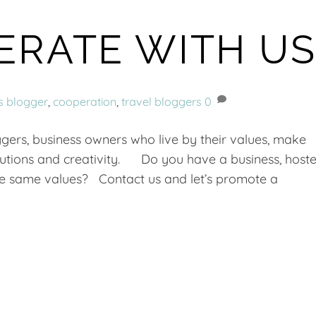
ERATE WITH US
s
blogger
,
cooperation
,
travel bloggers
0
ers, business owners who live by their values, make
olutions and creativity. Do you have a business, hostel
 the same values? Contact us and let’s promote a