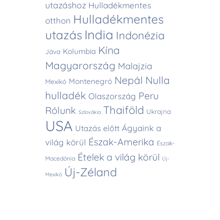
utazáshoz
Hulladékmentes
Hulladékmentes
otthon
India
utazás
Indonézia
Kína
Kolumbia
Jáva
Magyarország
Malajzia
Nepál
Nulla
Montenegró
Mexikó
hulladék
Peru
Olaszország
Thaiföld
Rólunk
Ukrajna
Szlovákia
USA
Ágyaink a
Utazás előtt
Észak-Amerika
világ körül
Észak-
Ételek a világ körül
Macedónia
Új-
Új-Zéland
Mexikó