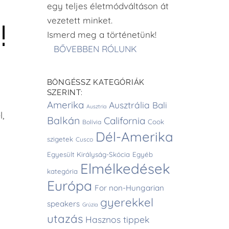
egy teljes életmódváltáson át
vezetett minket.
!
Ismerd meg a történetünk!
BŐVEBBEN RÓLUNK
BÖNGÉSSZ KATEGÓRIÁK
SZERINT:
Amerika
Ausztrália
Bali
Ausztria
,
Balkán
California
Cook
Bolívia
Dél-Amerika
szigetek
Cusco
Egyesült Királyság-Skócia
Egyéb
Elmélkedések
kategória
Európa
For non-Hungarian
gyerekkel
speakers
Grúzia
utazás
Hasznos tippek