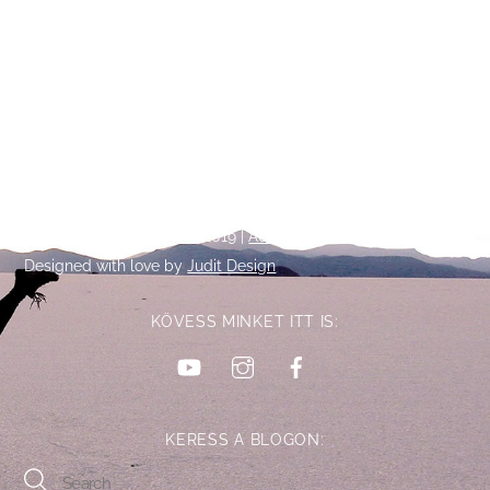
Back
©
Talpalatnyi történetek
2019 |
Adatkezelési tájékoztató
To
Designed with love by
Judit Design
Top
KÖVESS MINKET ITT IS:
YouTube
Instagram
Facebook
KERESS A BLOGON: