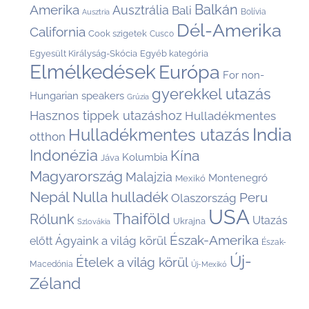
Balkán
Amerika
Ausztrália
Bali
Bolívia
Ausztria
Dél-Amerika
California
Cook szigetek
Cusco
Egyesült Királyság-Skócia
Egyéb kategória
Elmélkedések
Európa
For non-
gyerekkel utazás
Hungarian speakers
Grúzia
Hasznos tippek utazáshoz
Hulladékmentes
India
Hulladékmentes utazás
otthon
Indonézia
Kína
Kolumbia
Jáva
Magyarország
Malajzia
Montenegró
Mexikó
Nepál
Nulla hulladék
Peru
Olaszország
USA
Thaiföld
Rólunk
Utazás
Ukrajna
Szlovákia
Észak-Amerika
Ágyaink a világ körül
előtt
Észak-
Új-
Ételek a világ körül
Macedónia
Új-Mexikó
Zéland