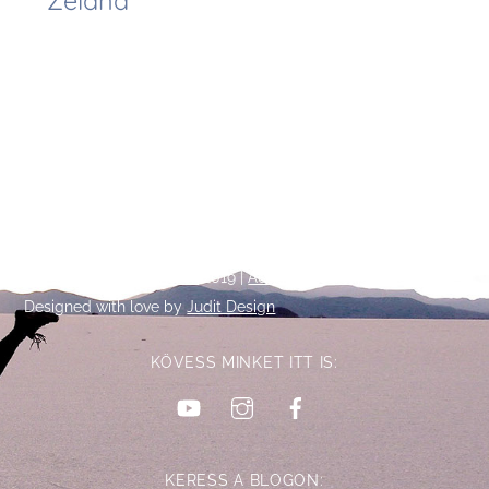
Zéland
Back
©
Talpalatnyi történetek
2019 |
Adatkezelési tájékoztató
To
Designed with love by
Judit Design
Top
KÖVESS MINKET ITT IS:
YouTube
Instagram
Facebook
KERESS A BLOGON: