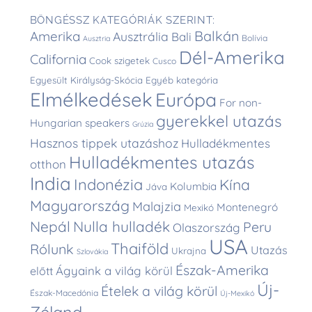
BÖNGÉSSZ KATEGÓRIÁK SZERINT:
Balkán
Amerika
Ausztrália
Bali
Bolívia
Ausztria
Dél-Amerika
California
Cook szigetek
Cusco
Egyesült Királyság-Skócia
Egyéb kategória
Elmélkedések
Európa
For non-
gyerekkel utazás
Hungarian speakers
Grúzia
Hasznos tippek utazáshoz
Hulladékmentes
Hulladékmentes utazás
otthon
India
Indonézia
Kína
Kolumbia
Jáva
Magyarország
Malajzia
Montenegró
Mexikó
Nepál
Nulla hulladék
Peru
Olaszország
USA
Thaiföld
Rólunk
Utazás
Ukrajna
Szlovákia
Észak-Amerika
Ágyaink a világ körül
előtt
Új-
Ételek a világ körül
Észak-Macedónia
Új-Mexikó