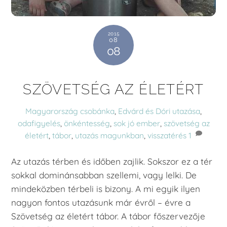
2015
08
08
SZÖVETSÉG AZ ÉLETÉRT
Magyarország
csobánka
,
Edvárd és Dóri utazása
,
odafigyelés
,
önkéntesség
,
sok jó ember
,
szövetség az
életért
,
tábor
,
utazás magunkban
,
visszatérés
1
Az utazás térben és időben zajlik. Sokszor ez a tér
sokkal dominánsabban szellemi, vagy lelki. De
mindeközben térbeli is bizony. A mi egyik ilyen
nagyon fontos utazásunk már évről – évre a
Szövetség az életért tábor. A tábor főszervezője