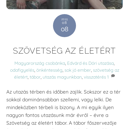
2015
08
08
SZÖVETSÉG AZ ÉLETÉRT
Magyarország
csobánka
,
Edvárd és Dóri utazása
,
odafigyelés
,
önkéntesség
,
sok jó ember
,
szövetség az
életért
,
tábor
,
utazás magunkban
,
visszatérés
1
Az utazás térben és időben zajlik. Sokszor ez a tér
sokkal dominánsabban szellemi, vagy lelki. De
mindeközben térbeli is bizony. A mi egyik ilyen
nagyon fontos utazásunk már évről – évre a
Szövetség az életért tábor. A tábor főszervezője