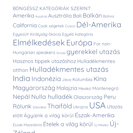
BÖNGÉSSZ KATEGÓRIÁK SZERINT:
Balkán
Amerika
Ausztrália
Bali
Bolívia
Ausztria
Dél-Amerika
California
Cook szigetek
Cusco
Egyesült Királyság-Skócia
Egyéb kategória
Elmélkedések
Európa
For non-
gyerekkel utazás
Hungarian speakers
Grúzia
Hasznos tippek utazáshoz
Hulladékmentes
Hulladékmentes utazás
otthon
India
Indonézia
Kína
Kolumbia
Jáva
Magyarország
Malajzia
Montenegró
Mexikó
Nepál
Nulla hulladék
Peru
Olaszország
USA
Thaiföld
Rólunk
Utazás
Ukrajna
Szlovákia
Észak-Amerika
Ágyaink a világ körül
előtt
Új-
Ételek a világ körül
Észak-Macedónia
Új-Mexikó