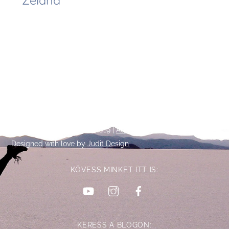
Zéland
Back
©
Talpalatnyi történetek
2019 |
Adatkezelési tájékoztató
To
Designed with love by
Judit Design
Top
KÖVESS MINKET ITT IS:
YouTube
Instagram
Facebook
KERESS A BLOGON: