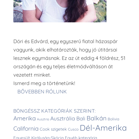
Dóri és Edvárd, egy egyszerű fiatal házaspár
vagyunk, akik elhatározták, hogy jó útitársai
lesznek egymásnak. Ez az út eddig 4 földrész, 51
országán és egy teljes életmódváltáson át
vezetett minket.
Ismerd meg a történetünk!
BŐVEBBEN RÓLUNK
BÖNGÉSSZ KATEGÓRIÁK SZERINT:
Balkán
Amerika
Ausztrália
Bali
Bolívia
Ausztria
Dél-Amerika
California
Cook szigetek
Cusco
Egyesült Királyság-Skócia
Egyéb kategória