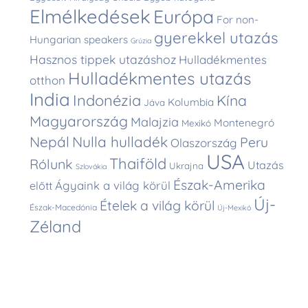
Elmélkedések
Európa
For non-
gyerekkel utazás
Hungarian speakers
Grúzia
Hasznos tippek utazáshoz
Hulladékmentes
Hulladékmentes utazás
otthon
India
Indonézia
Kína
Kolumbia
Jáva
Magyarország
Malajzia
Montenegró
Mexikó
Nepál
Nulla hulladék
Peru
Olaszország
USA
Thaiföld
Rólunk
Utazás
Ukrajna
Szlovákia
Észak-Amerika
Ágyaink a világ körül
előtt
Új-
Ételek a világ körül
Észak-Macedónia
Új-Mexikó
Zéland