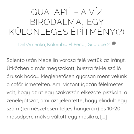
GUATAPÉ – A VÍZ
BIRODALMA, EGY
KÜLÖNLEGES ÉPÍTMÉNY(?)
Dél-Amerika
,
Kolumbia
El Penol
,
Guatape
2
Salento után Medellin városa felé vettük az irányt.
Útközben a már megszokott, buszra fel-le szálló
árusok hada… Meglehetősen gyorsan ment velünk
a sofőr ismételten. Ami viszont igazán félelmetes
volt, hogy az út egy szakaszán elkezdte piszkálni a
zenelejátszót, ami azt jelentette, hogy elindult egy
szám (természetesen teljes hangerőn) és 10-20
másodperc múlva váltott egy másikra, […]