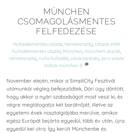
MÜNCHEN
CSOMAGOLÁSMENTES
FELFEDEZÉSE
Hulladékmentes utazás
,
Németország
,
Utazás előtt
hulladékmentes utazás
,
München
,
müncheni piacok
,
németország
,
nulla hulladék
,
vásárosnézés
,
zero waste
boltok münchen
0
November elején, mikor a SimpliCity Fesztivál
utómunkái végleg befejeződtek, Dóri úgy döntött,
hogy akkor a nyári szabadságot most veszi ki, és
végre meglátogatja két barátnőjét, illetve az
egyetemi évek nosztalgiájába merülve, amikor
egész Európát bejárta egyedül, több év után, újra
egyedül kel útra. Így került Münchenbe és