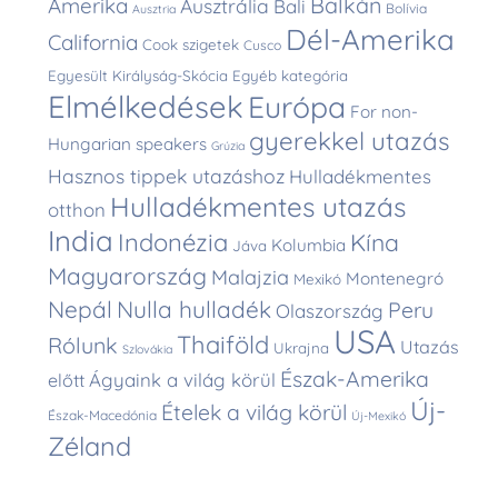
Balkán
Amerika
Ausztrália
Bali
Bolívia
Ausztria
Dél-Amerika
California
Cook szigetek
Cusco
Egyesült Királyság-Skócia
Egyéb kategória
Elmélkedések
Európa
For non-
gyerekkel utazás
Hungarian speakers
Grúzia
Hasznos tippek utazáshoz
Hulladékmentes
Hulladékmentes utazás
otthon
India
Indonézia
Kína
Kolumbia
Jáva
Magyarország
Malajzia
Montenegró
Mexikó
Nepál
Nulla hulladék
Peru
Olaszország
USA
Thaiföld
Rólunk
Utazás
Ukrajna
Szlovákia
Észak-Amerika
Ágyaink a világ körül
előtt
Új-
Ételek a világ körül
Észak-Macedónia
Új-Mexikó
Zéland