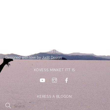
Back
©
Talpalatnyi történetek
2019 |
Adatkezelési tájékoztató
To
Designed with love by
Judit Design
Top
KÖVESS MINKET ITT IS:
YouTube
Instagram
Facebook
KERESS A BLOGON: