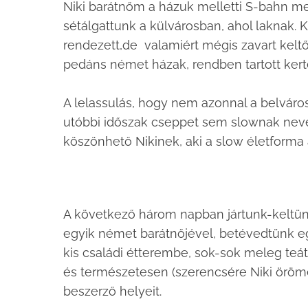
Niki barátnőm a házuk melletti S-bahn me
sétálgattunk a külvárosban, ahol laknak. K
rendezett,de valamiért mégis zavart kelt
pedáns német házak, rendben tartott kerte
A lelassulás, hogy nem azonnal a belváro
utóbbi időszak cseppet sem slownak neve
köszönhető Nikinek, aki a slow életforma 
A következő három napban jártunk-keltünk 
egyik német barátnőjével, betévedtünk eg
kis családi étterembe, sok-sok meleg teát
és természetesen (szerencsére Niki örö
beszerző helyeit.