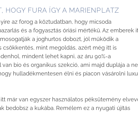
T, HOGY FURA ÍGY A MARIENPLATZ
yire az forog a köztudatban, hogy micsoda
azarlás és a fogyasztás óriási mértékű. Az emberek it
 mosogatják a joghurtos dobozt, jól működik a
 csökkentés, mint megoldás, azért még itt is
ndenhol, mindent lehet kapni, az áru 90%-a
an bio és organikus szekció, ami majd duplája a n
, hogy hulladékmentesen élni és piacon vásárolni luxu
n itt már van egyszer használatos péksütemény elve
ak bedobsz a kukába. Remélem ez a nyugati újítás