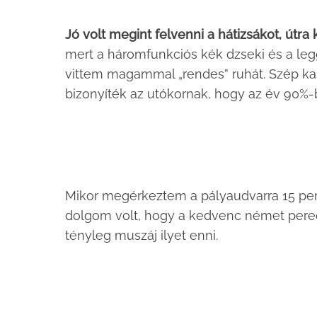
Jó volt megint felvenni a hátizsákot, útra 
mert a háromfunkciós kék dzseki és a le
vittem magammal „rendes” ruhát. Szép kabát
bizonyíték az utókornak, hogy az év 90%-ba
Mikor megérkeztem a pályaudvarra 15 perc
dolgom volt, hogy a kedvenc német pere
tényleg muszáj ilyet enni.