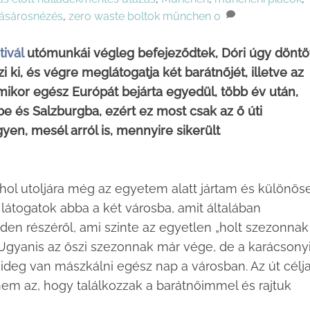
ásárosnézés
,
zero waste boltok münchen
0
tivál
utómunkái végleg befejeződtek, Dóri úgy döntöt
ki, és végre meglátogatja két barátnőjét, illetve az
ikor egész Európát bejárta egyedül, több év után,
be és Salzburgba, ezért ez most csak az ő úti
gyen, mesél arról is, mennyire sikerült
hol utoljára még az egyetem alatt jártam és különös
látogatok abba a két városba, amit általában
en részéről, ami szinte az egyetlen „holt szezonnak
. Ugyanis az őszi szezonnak már vége, de a karácsony
ideg van mászkálni egész nap a városban. Az út célj
em az, hogy találkozzak a barátnőimmel és rajtuk