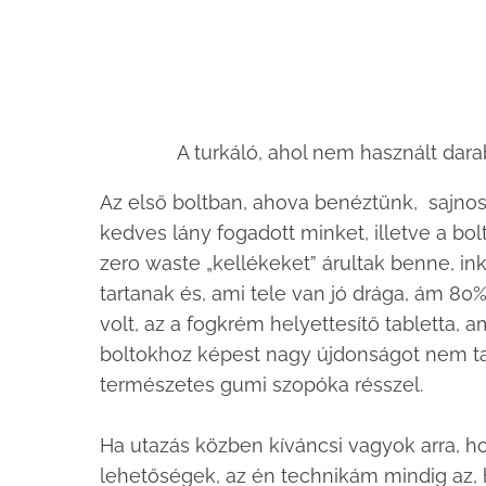
A turkáló, ahol nem használt dara
Az első boltban, ahova benéztünk, sajnos
kedves lány fogadott minket, illetve a b
zero waste „kellékeket” árultak benne, 
tartanak és, ami tele van jó drága, ám 80%
volt, az a fogkrém helyettesítő tabletta, a
boltokhoz képest nagy újdonságot nem t
természetes gumi szopóka résszel.
Ha utazás közben kíváncsi vagyok arra, h
lehetőségek, az én technikám mindig az,