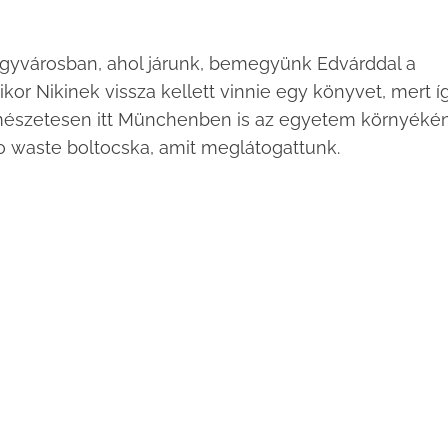
gyvárosban, ahol járunk, bemegyünk Edvárddal a
or Nikinek vissza kellett vinnie egy könyvet, mert í
rmészetesen itt Münchenben is az egyetem környéké
ro waste boltocska, amit meglátogattunk.