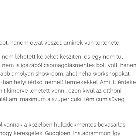
bot, hanem olyat veszel, aminek van története.
 nem lehetett képeket készíteni és egy nem túl
olt nem is igazából csomagolásmentes bolt volt, hane
inkább amolyan showroom, ahol néha workshopokat
-ban helyi (értsd. német) termékekkel. Ami itt érdek
mit kimérve lehetett venni, ezen kívül az otthoni
aláltam, maximum a szuper cuki, fém cumisüveg
ol vannak a közelben hulladékmentes bevásárlási
 hogy keresgélek. Googlben, Instagrammon. Így