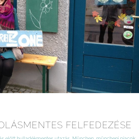
LÁSMENTES FELFEDEZÉSE
s előtt
hulladékmentes utazás
,
München
,
müncheni piacok
,