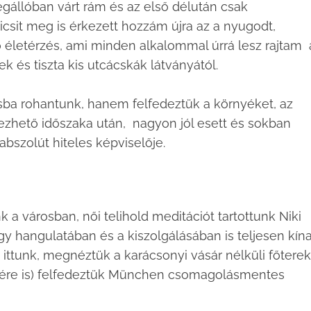
gállóban várt rám és az első délután csak
icsit meg is érkezett hozzám újra az a nyugodt,
ő életérzés, ami minden alkalommal úrrá lesz rajtam 
k és tiszta kis utcácskák látványától.
sba rohantunk, hanem felfedeztük a környéket, az
zhető időszaka után, nagyon jól esett és sokban
abszolút hiteles képviselője.
a városban, női telihold meditációt tartottunk Niki
y hangulatában és a kiszolgálásában is teljesen kína
 ittunk, megnéztük a karácsonyi vásár nélküli főterek
mére is) felfedeztük München csomagolásmentes