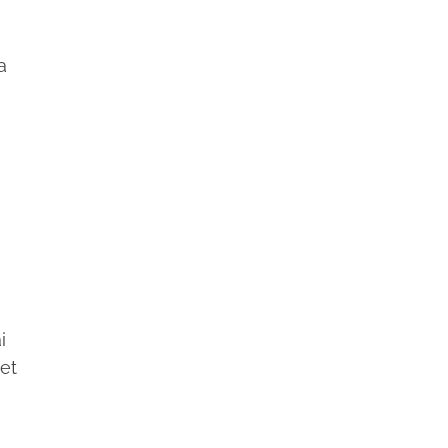
a
i
et