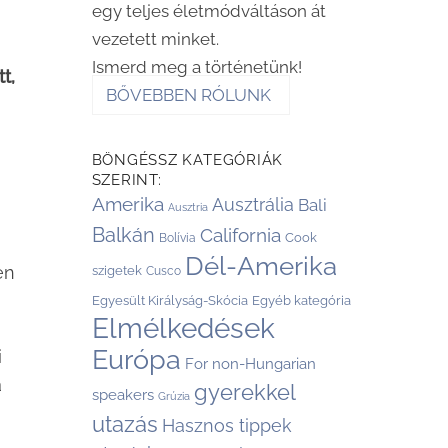
egy teljes életmódváltáson át
vezetett minket.
Ismerd meg a történetünk!
t,
BŐVEBBEN RÓLUNK
BÖNGÉSSZ KATEGÓRIÁK
SZERINT:
Amerika
Ausztrália
Bali
Ausztria
Balkán
California
Cook
Bolívia
Dél-Amerika
szigetek
en
Cusco
Egyesült Királyság-Skócia
Egyéb kategória
Elmélkedések
Európa
i
For non-Hungarian
a
gyerekkel
speakers
Grúzia
utazás
Hasznos tippek