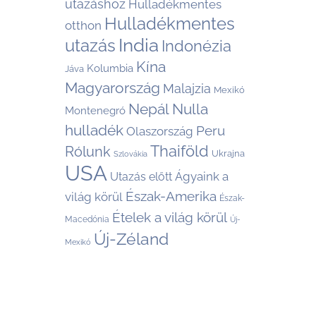
utazáshoz
Hulladékmentes
Hulladékmentes
otthon
India
utazás
Indonézia
Kína
Kolumbia
Jáva
Magyarország
Malajzia
Mexikó
Nepál
Nulla
Montenegró
hulladék
Peru
Olaszország
Thaiföld
Rólunk
Ukrajna
Szlovákia
USA
Ágyaink a
Utazás előtt
Észak-Amerika
világ körül
Észak-
Ételek a világ körül
Macedónia
Új-
Új-Zéland
Mexikó