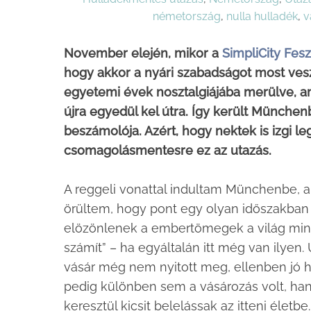
németország
,
nulla hulladék
,
v
November elején, mikor a
SimpliCity Fesz
hogy akkor a nyári szabadságot most veszi 
egyetemi évek nosztalgiájába merülve, am
újra egyedül kel útra. Így került München
beszámolója. Azért, hogy nektek is izgi le
csomagolásmentesre ez az utazás.
A reggeli vonattal indultam Münchenbe, a
örültem, hogy pont egy olyan időszakban 
elözönlenek a embertömegek a világ mind
számít” – ha egyáltalán itt még van ilyen
vásár még nem nyitott meg, ellenben jó h
pedig különben sem a vásározás volt, han
keresztül kicsit belelássak az itteni életbe.