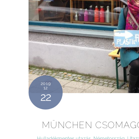
2019
12
22
MÜNCHEN CSOMAGO
Hulladékmentes utazás
,
Németország
,
Utazá