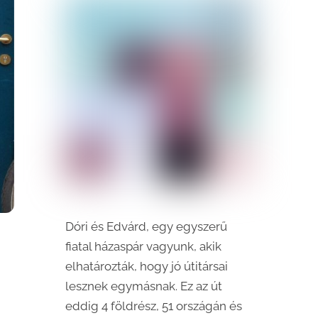
Dóri és Edvárd, egy egyszerű
fiatal házaspár vagyunk, akik
elhatározták, hogy jó útitársai
lesznek egymásnak. Ez az út
eddig 4 földrész, 51 országán és