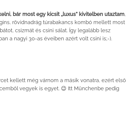
kelni, bár most egy kicsit „luxus” kivitelben utaztam
,
ggins, rövidnadrág túrabakancs kombó mellett most
ot, csizmát és csini sálat. Így legalább lesz
n a nagyi 30-as éveiben azért volt csini is;-).
et kellett még várnom a másik vonatra, ezért első
cemből vegyek is egyet. 😉 Itt Münchenbe pedig