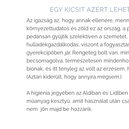
EGY KICSIT AZÉRT LEHE
Az igazság az, hogy annak ellenére, menn
környezettudatos és zöld ez az ország, a p
pedánsan gyűjtik szelektíven a szemetet,
hulladékgazdálkodás, viszont a fogyasztás
gyerekcipőben jár. Rengeteg bolt van, mi
becsomagolva, természetesen mindenhol v
bionak, és itt tényleg az volt az érzésem
(Aztán kiderült, hogy annyira mégsem.)
A higiénia jegyében az Aldiban és Lidlbe
műanyag kesztyű, amit használat után cs
nem jön majd be hozzánk.