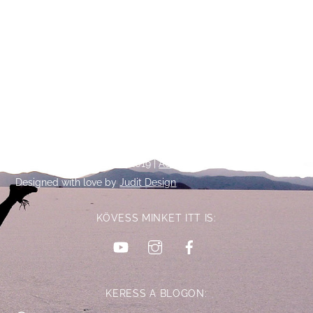
Back
©
Talpalatnyi történetek
2019 |
Adatkezelési tájékoztató
To
Designed with love by
Judit Design
Top
KÖVESS MINKET ITT IS:
YouTube
Instagram
Facebook
KERESS A BLOGON: