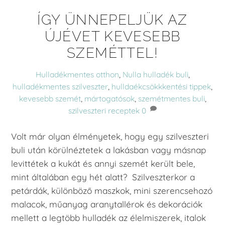
ÍGY ÜNNEPELJÜK AZ
ÚJÉVET KEVESEBB
SZEMÉTTEL!
Hulladékmentes otthon
,
Nulla hulladék
buli
,
hulladékmentes szilveszter
,
hulldaékcsökkkentési tippek
,
kevesebb szemét
,
mártogatósok
,
szemétmentes buli
,
szilveszteri receptek
0
Volt már olyan élményetek, hogy egy szilveszteri
buli után körülnéztetek a lakásban vagy másnap
levittétek a kukát és annyi szemét került bele,
mint általában egy hét alatt? Szilveszterkor a
petárdák, különböző maszkok, mini szerencsehozó
malacok, műanyag aranytallérok és dekorációk
mellett a legtöbb hulladék az élelmiszerek, italok