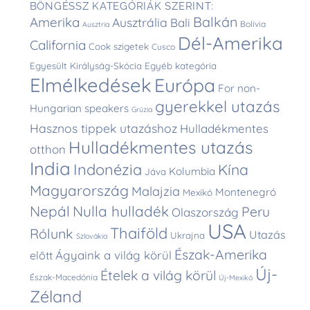
BÖNGÉSSZ KATEGÓRIÁK SZERINT:
Balkán
Amerika
Ausztrália
Bali
Bolívia
Ausztria
Dél-Amerika
California
Cook szigetek
Cusco
Egyesült Királyság-Skócia
Egyéb kategória
Elmélkedések
Európa
For non-
gyerekkel utazás
Hungarian speakers
Grúzia
Hasznos tippek utazáshoz
Hulladékmentes
Hulladékmentes utazás
otthon
India
Indonézia
Kína
Kolumbia
Jáva
Magyarország
Malajzia
Montenegró
Mexikó
Nepál
Nulla hulladék
Peru
Olaszország
USA
Thaiföld
Rólunk
Utazás
Ukrajna
Szlovákia
Észak-Amerika
Ágyaink a világ körül
előtt
Új-
Ételek a világ körül
Észak-Macedónia
Új-Mexikó
Zéland