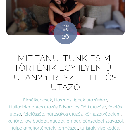
2015
06
26
MIT TANULTUNK ÉS MI
TÖRTÉNIK EGY ILYEN ÚT
UTÁN? 1. RÉSZ: FELELŐS
UTAZÓ
Elmélkedések
,
Hasznos tippek utazáshoz
,
Hulladékmentes utazás
Edvárd és Dóri utazása
,
felelős
utazó
,
felelősség
,
hátizsákos utazás
,
környzetvédelem
,
kultúra
,
low budget
,
nyugati ember
,
pénzeddel szavazol
,
talpalatnyitörténetek
,
természet
,
turisták
,
viselkedés
,