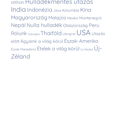
Hulladékmentes utazás
otthon
India
Indonézia
Kína
Kolumbia
Jáva
Magyarország
Malajzia
Montenegró
Mexikó
Nepál
Nulla hulladék
Peru
Olaszország
USA
Thaiföld
Rólunk
Utazás
Ukrajna
Szlovákia
Észak-Amerika
Ágyaink a világ körül
előtt
Új-
Ételek a világ körül
Észak-Macedónia
Új-Mexikó
Zéland