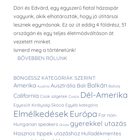
Dóri és Edvárd, egy egyszerű fiatal házaspár
vagyunk, akik elhatározták, hogy jó útitársai
lesznek egymásnak. Ez az út eddig 4 földrész, 51
országán és egy teljes életmódváltáson át
vezetett minket.
Ismerd meg a történetünk!
BŐVEBBEN RÓLUNK
BÖNGÉSSZ KATEGÓRIÁK SZERINT:
Balkán
Amerika
Ausztrália
Bali
Bolívia
Ausztria
Dél-Amerika
California
Cook szigetek
Cusco
Egyesült Királyság-Skócia
Egyéb kategória
Elmélkedések
Európa
For non-
gyerekkel utazás
Hungarian speakers
Grúzia
Hasznos tippek utazáshoz
Hulladékmentes