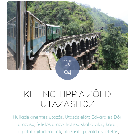
2016
08
04
KILENC TIPP A ZÖLD
UTAZÁSHOZ
Hulladékmentes utazás
,
Utazás előtt
Edvárd és Dóri
utazása
,
felelős utazó
,
hátizsákkal a világ körül
,
talpalatnyitörténetek
,
utazásitipp
,
zöld és felelős
,