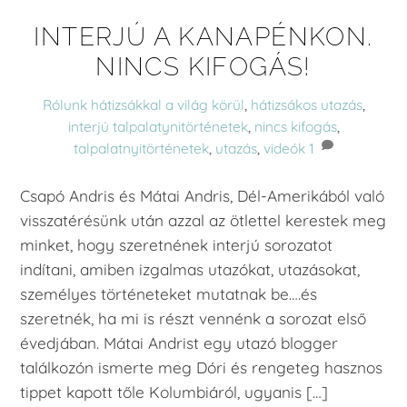
INTERJÚ A KANAPÉNKON.
NINCS KIFOGÁS!
Rólunk
hátizsákkal a világ körül
,
hátizsákos utazás
,
interjú talpalatynitörténetek
,
nincs kifogás
,
talpalatnyitörténetek
,
utazás
,
videók
1
Csapó Andris és Mátai Andris, Dél-Amerikából való
visszatérésünk után azzal az ötlettel kerestek meg
minket, hogy szeretnének interjú sorozatot
indítani, amiben izgalmas utazókat, utazásokat,
személyes történeteket mutatnak be….és
szeretnék, ha mi is részt vennénk a sorozat első
évedjában. Mátai Andrist egy utazó blogger
találkozón ismerte meg Dóri és rengeteg hasznos
tippet kapott tőle Kolumbiáról, ugyanis […]