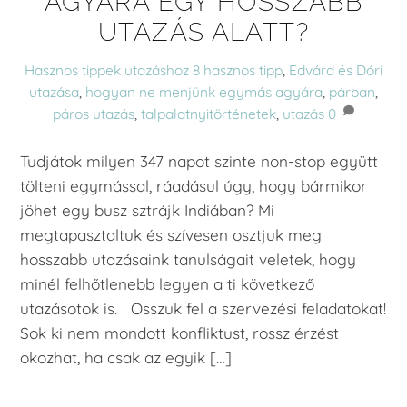
AGYÁRA EGY HOSSZABB
UTAZÁS ALATT?
Hasznos tippek utazáshoz
8 hasznos tipp
,
Edvárd és Dóri
utazása
,
hogyan ne menjünk egymás agyára
,
párban
,
páros utazás
,
talpalatnyitörténetek
,
utazás
0
Tudjátok milyen 347 napot szinte non-stop együtt
tölteni egymással, ráadásul úgy, hogy bármikor
jöhet egy busz sztrájk Indiában? Mi
megtapasztaltuk és szívesen osztjuk meg
hosszabb utazásaink tanulságait veletek, hogy
minél felhőtlenebb legyen a ti következő
utazásotok is. Osszuk fel a szervezési feladatokat!
Sok ki nem mondott konfliktust, rossz érzést
okozhat, ha csak az egyik […]