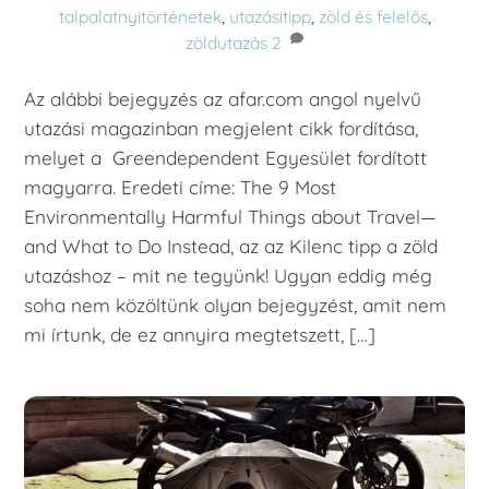
talpalatnyitörténetek
,
utazásitipp
,
zöld és felelős
,
zöldutazás
2
Az alábbi bejegyzés az afar.com angol nyelvű
utazási magazinban megjelent cikk fordítása,
melyet a Greendependent Egyesület fordított
magyarra. Eredeti címe: The 9 Most
Environmentally Harmful Things about Travel—
and What to Do Instead, az az Kilenc tipp a zöld
utazáshoz – mit ne tegyünk! Ugyan eddig még
soha nem közöltünk olyan bejegyzést, amit nem
mi írtunk, de ez annyira megtetszett, […]