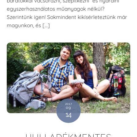
barátokkal vacsorázni, szépítkezni és nyaralni
egyszerhasználatos műanyagok nélkül?
Szerintünk igen! Sokmindent kikísérleteztünk már
magunkon, és […]
2017
09
14