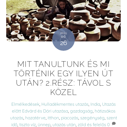
2015
06
26
MIT TANULTUNK ÉS MI
TÖRTÉNIK EGY ILYEN ÚT
UTÁN? 2.RÉSZ: TÁVOL S
KÖZEL
Elmélkedések
,
Hulladékmentes utazás
,
India
,
Utazás
előtt
Edvárd és Dóri utazása
,
gazdagság
,
hátizsákos
utazás
,
hazatérve
,
itthon
,
piacozás
,
szegénység
,
szent
idő
,
tiszta víz
,
ünnep
,
utazás után
,
zöld és felelős
0