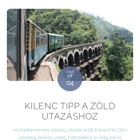
2016
08
04
KILENC TIPP A ZÖLD
UTAZÁSHOZ
Hulladékmentes utazás
,
Utazás előtt
Edvárd és Dóri
utazása
,
felelős utazó
,
hátizsákkal a világ körül
,