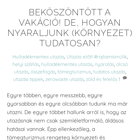
BEKÖSZÖNTÖTT A
VAKÁCIÓ! DE, HOGYAN
NYARALJUNK (KÖRNYEZET)
TUDATOSAN?
Hulladékmentes utazás
,
Utazás előtt
#rajtamismúlik
,
helyi szállás
,
hulladékmentes utazás
,
nyaralás
,
olcsó
utazás
,
összefogás
,
tömegturizmus
,
tudatos utazás
,
utazási tippek
,
zerowaste utazás
,
zöld és felelős
1
Egyre többen, egyre messzebb, egyre
gyorsabban és egyre olcsóbban tudunk ma már
utazni. De egyre többet hallunk arról is, hogy az
utazásnak nem csak szemléletformáló, áldásos
hatásai vannak. Épp ellenkezőleg, a
tömegturizmus rengeteg környezeti és