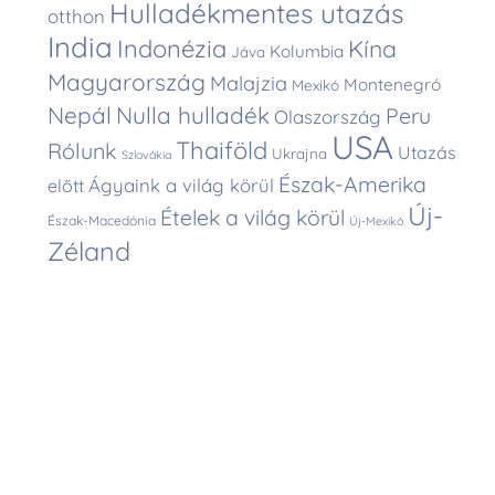
Hulladékmentes utazás
otthon
India
Indonézia
Kína
Kolumbia
Jáva
Magyarország
Malajzia
Montenegró
Mexikó
Nepál
Nulla hulladék
Peru
Olaszország
USA
Thaiföld
Rólunk
Utazás
Ukrajna
Szlovákia
Észak-Amerika
Ágyaink a világ körül
előtt
Új-
Ételek a világ körül
Észak-Macedónia
Új-Mexikó
Zéland