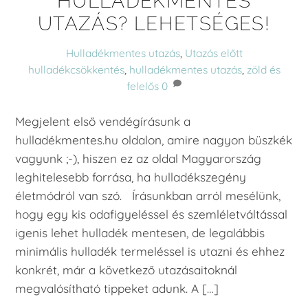
HULLADÉKMENTES
UTAZÁS? LEHETSÉGES!
Hulladékmentes utazás
,
Utazás előtt
hulladékcsökkentés
,
hulladékmentes utazás
,
zöld és
felelős
0
Megjelent első vendégírásunk a
hulladékmentes.hu oldalon, amire nagyon büszkék
vagyunk ;-), hiszen ez az oldal Magyarország
leghitelesebb forrása, ha hulladékszegény
életmódról van szó. Írásunkban arról mesélünk,
hogy egy kis odafigyeléssel és szemléletváltással
igenis lehet hulladék mentesen, de legalábbis
minimális hulladék termeléssel is utazni és ehhez
konkrét, már a következő utazásaitoknál
megvalósítható tippeket adunk. A […]