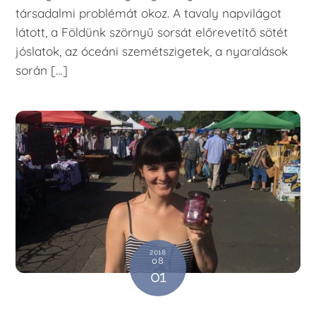
társadalmi problémát okoz. A tavaly napvilágot
látott, a Földünk szörnyű sorsát előrevetítő sötét
jóslatok, az óceáni szemétszigetek, a nyaralások
során […]
2018
08
01