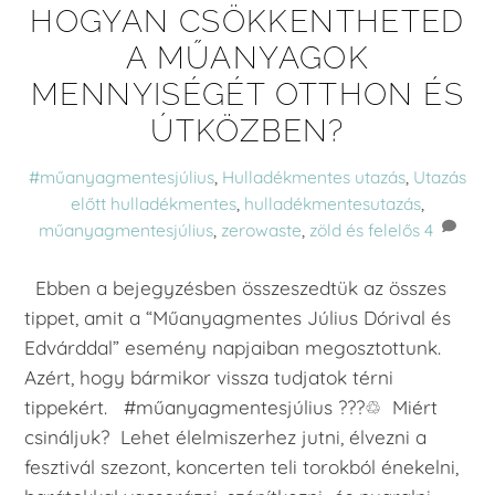
HOGYAN CSÖKKENTHETED
A MŰANYAGOK
MENNYISÉGÉT OTTHON ÉS
ÚTKÖZBEN?
#műanyagmentesjúlius
,
Hulladékmentes utazás
,
Utazás
előtt
hulladékmentes
,
hulladékmentesutazás
,
műanyagmentesjúlius
,
zerowaste
,
zöld és felelős
4
Ebben a bejegyzésben összeszedtük az összes
tippet, amit a “Műanyagmentes Július Dórival és
Edvárddal” esemény napjaiban megosztottunk.
Azért, hogy bármikor vissza tudjatok térni
tippekért. #műanyagmentesjúlius ???♲ Miért
csináljuk? Lehet élelmiszerhez jutni, élvezni a
fesztivál szezont, koncerten teli torokból énekelni,