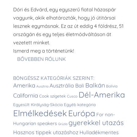
Dóri és Edvárd, egy egyszerű fiatal házaspár
vagyunk, akik elhatározták, hogy jó útitársai
lesznek egymásnak. Ez az út eddig 4 földrész, 51
országán és egy teljes életmódváltáson át
vezetett minket.
Ismerd meg a történetünk!
BŐVEBBEN RÓLUNK
BÖNGÉSSZ KATEGÓRIÁK SZERINT:
Balkán
Amerika
Ausztrália
Bali
Bolívia
Ausztria
Dél-Amerika
California
Cook szigetek
Cusco
Egyesült Királyság-Skócia
Egyéb kategória
Elmélkedések
Európa
For non-
gyerekkel utazás
Hungarian speakers
Grúzia
Hasznos tippek utazáshoz
Hulladékmentes