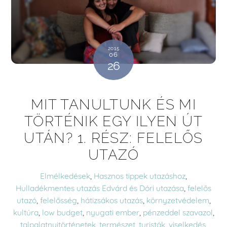
2015
06
26
MIT TANULTUNK ÉS MI
TÖRTÉNIK EGY ILYEN ÚT
UTÁN? 1. RÉSZ: FELELŐS
UTAZÓ
Elmélkedések
,
Hasznos tippek utazáshoz
,
Hulladékmentes utazás
Edvárd és Dóri utazása
,
felelős
utazó
,
felelősség
,
hátizsákos utazás
,
környzetvédelem
,
kultúra
,
low budget
,
nyugati ember
,
pénzeddel szavazol
,
talpalatnyitörténetek
,
természet
,
turisták
,
viselkedés
,