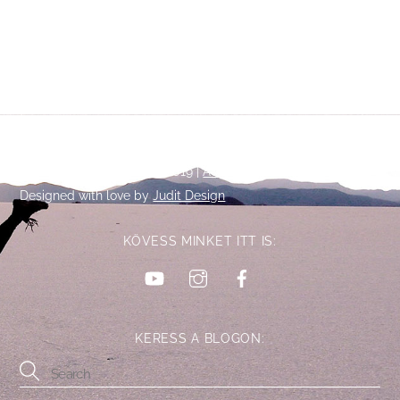
Back
©
Talpalatnyi történetek
2019 |
Adatkezelési tájékoztató
To
Designed with love by
Judit Design
Top
KÖVESS MINKET ITT IS:
YouTube
Instagram
Facebook
KERESS A BLOGON: