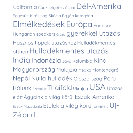
Dél-Amerika
California
Cook szigetek
Cusco
Egyesült Királyság-Skócia
Egyéb kategória
Elmélkedések
Európa
For non-
gyerekkel utazás
Hungarian speakers
Grúzia
Hasznos tippek utazáshoz
Hulladékmentes
Hulladékmentes utazás
otthon
India
Indonézia
Kína
Kolumbia
Jáva
Magyarország
Malajzia
Montenegró
Mexikó
Nepál
Nulla hulladék
Peru
Olaszország
USA
Thaiföld
Rólunk
Utazás
Ukrajna
Szlovákia
Észak-Amerika
Ágyaink a világ körül
előtt
Új-
Ételek a világ körül
Észak-Macedónia
Új-Mexikó
Zéland