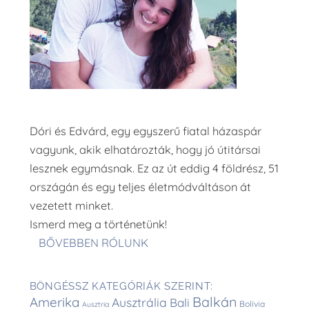
Dóri és Edvárd, egy egyszerű fiatal házaspár
vagyunk, akik elhatározták, hogy jó útitársai
lesznek egymásnak. Ez az út eddig 4 földrész, 51
országán és egy teljes életmódváltáson át
vezetett minket.
Ismerd meg a történetünk!
BŐVEBBEN RÓLUNK
BÖNGÉSSZ KATEGÓRIÁK SZERINT:
Balkán
Amerika
Ausztrália
Bali
Bolívia
Ausztria