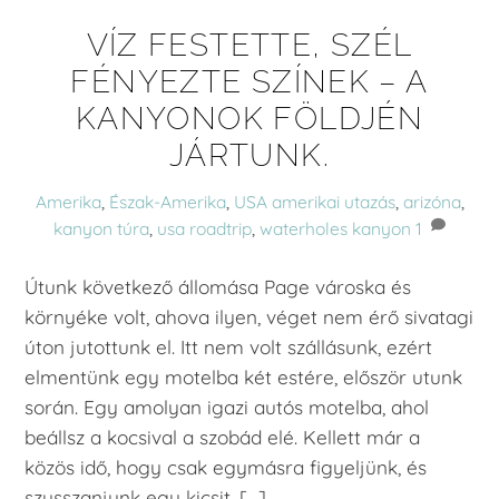
VÍZ FESTETTE, SZÉL
FÉNYEZTE SZÍNEK – A
KANYONOK FÖLDJÉN
JÁRTUNK.
Amerika
,
Észak-Amerika
,
USA
amerikai utazás
,
arizóna
,
kanyon túra
,
usa roadtrip
,
waterholes kanyon
1
Útunk következő állomása Page városka és
környéke volt, ahova ilyen, véget nem érő sivatagi
úton jutottunk el. Itt nem volt szállásunk, ezért
elmentünk egy motelba két estére, először utunk
során. Egy amolyan igazi autós motelba, ahol
beállsz a kocsival a szobád elé. Kellett már a
közös idő, hogy csak egymásra figyeljünk, és
szusszanjunk egy kicsit. […]