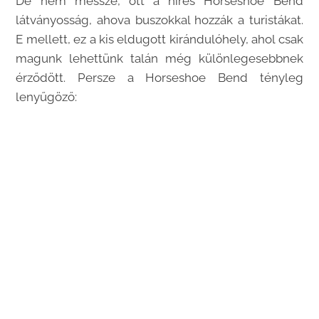
De nem messze, ott a híres Horseshoe Bend
látványosság, ahova buszokkal hozzák a turistákat.
E mellett, ez a kis eldugott kirándulóhely, ahol csak
magunk lehettünk talán még különlegesebbnek
érződött. Persze a Horseshoe Bend tényleg
lenyűgöző: