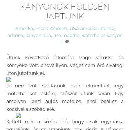
KANYONOK FÖLDJÉN
JÁRTUNK.
Amerika
,
Észak-Amerika
,
USA
amerikai utazás
,
arizóna
,
kanyon túra
,
usa roadtrip
,
waterholes kanyon
1
Útunk következő állomása Page városka és
környéke volt, ahova ilyen, véget nem érő sivatagi
úton jutottunk el.
Itt nem volt szállásunk, ezért elmentünk egy
motelba két estére, először utunk során. Egy
amolyan igazi autós motelba, ahol beállsz a
kocsival a szobád elé.
Kellett már a közös idő, hogy csak egymásra
figyeljünk, és szusszanjunk egy kicsit. A városka