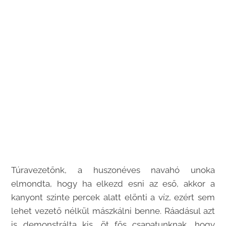
Túravezetőnk, a huszonéves navahó unoka
elmondta, hogy ha elkezd esni az eső, akkor a
kanyont szinte percek alatt elönti a víz, ezért sem
lehet vezető nélkül mászkálni benne. Ráadásul azt
is demonstrálta kis, öt fős csapatunknak, hogy