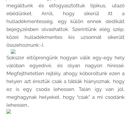
megálltunk és elfogyasztottuk tipikus, utazó
ebédünket. Arról, hogy sikerül itt a
hulladékmentesség, egy külön ennek dedikált
bejegyzésben olvashattok. Szerintünk elég szép,
közel hulladékmentes kis uzsonnát sikerült
összehoznunk:-).
Sokszor eltöprengünk hogyan válik egy-egy hely
valóban egyedivé, és olyan nagyon híressé.
Megfejthetetlen rejtély, ahogy kóboroltunk ezen a
helyen azt éreztük csak a táblák hiányoznak, hogy
ez is egy csoda lehessen. Talán így van jól,
meghagynak helyeket, hogy “csak” a mi csodánk
lehessen…