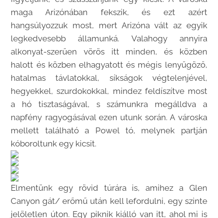
maga Arizónában fekszik, és ezt azért
hangsúlyozzuk most, mert Arizóna vált az egyik
legkedvesebb államunká. Valahogy annyira
alkonyat-szerűen vörös itt minden, és közben
halott és közben elhagyatott és mégis lenyűgöző,
hatalmas távlatokkal, síkságok végtelenjével,
hegyekkel, szurdokokkal, mindez feldíszítve most
a hó tisztaságával, s számunkra megálldva a
napfény ragyogásával ezen utunk során. A városka
mellett található a Powel tó, melynek partján
kóboroltunk egy kicsit.
Elmentünk egy rövid túrára is, amihez a Glen
Canyon gát/ erőmű után kell lefordulni, egy szinte
jelöletlen úton. Egy piknik kiálló van itt, ahol mi is