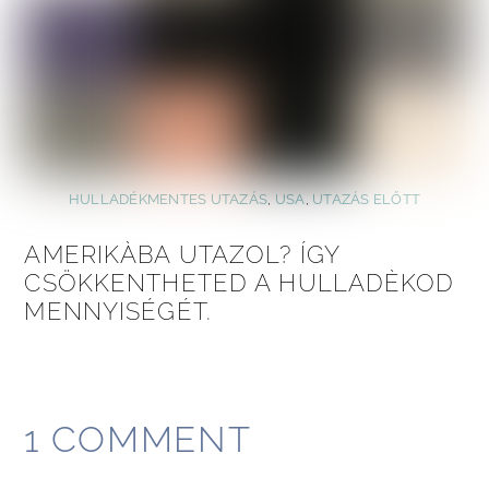
HULLADÉKMENTES UTAZÁS
,
USA
,
UTAZÁS ELŐTT
AMERIKÀBA UTAZOL? ÍGY
CSÖKKENTHETED A HULLADÈKOD
MENNYISÉGÉT.
1 COMMENT