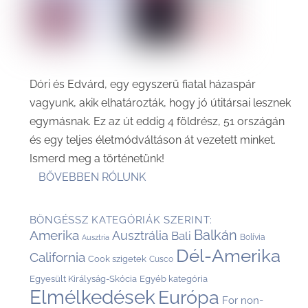
Dóri és Edvárd, egy egyszerű fiatal házaspár
vagyunk, akik elhatározták, hogy jó útitársai lesznek
egymásnak. Ez az út eddig 4 földrész, 51 országán
és egy teljes életmódváltáson át vezetett minket.
Ismerd meg a történetünk!
BŐVEBBEN RÓLUNK
BÖNGÉSSZ KATEGÓRIÁK SZERINT:
Balkán
Amerika
Ausztrália
Bali
Bolívia
Ausztria
Dél-Amerika
California
Cook szigetek
Cusco
Egyesült Királyság-Skócia
Egyéb kategória
Elmélkedések
Európa
For non-