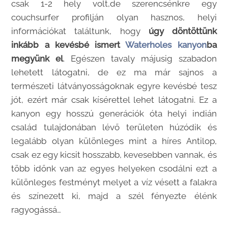
csak 1-2 hely volt,de szerencsénkre egy
couchsurfer profilján olyan hasznos, helyi
információkat találtunk, hogy
úgy döntöttünk
inkább a kevésbé ismert
Waterholes kanyon
ba
megyünk el
. Egészen tavaly májusig szabadon
lehetett látogatni, de ez ma már sajnos a
természeti látványosságoknak egyre kevésbé tesz
jót, ezért már csak kísérettel lehet látogatni. Ez a
kanyon egy hosszú generációk óta helyi indián
család tulajdonában lévő területen húzódik és
legalább olyan különleges mint a híres Antilop,
csak ez egy kicsit hosszabb, kevesebben vannak, és
több időnk van az egyes helyeken csodálni ezt a
különleges festményt melyet a víz vésett a falakra
és színezett ki, majd a szél fényezte élénk
ragyogássá…