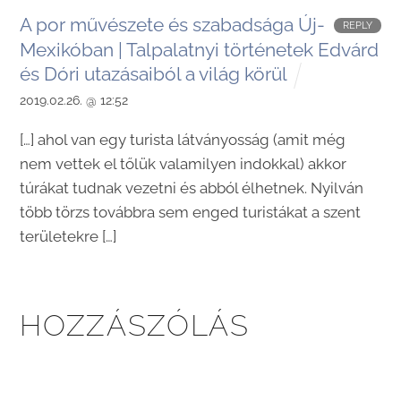
A por művészete és szabadsága Új-
REPLY
Mexikóban | Talpalatnyi történetek Edvárd
és Dóri utazásaiból a világ körül
2019.02.26. @ 12:52
[…] ahol van egy turista látványosság (amit még
nem vettek el tőlük valamilyen indokkal) akkor
túrákat tudnak vezetni és abból élhetnek. Nyilván
több törzs továbbra sem enged turistákat a szent
területekre […]
HOZZÁSZÓLÁS