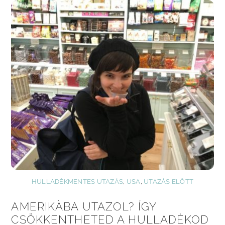
HULLADÉKMENTES UTAZÁS
,
USA
,
UTAZÁS ELŐTT
AMERIKÀBA UTAZOL? ÍGY
CSÖKKENTHETED A HULLADÈKOD