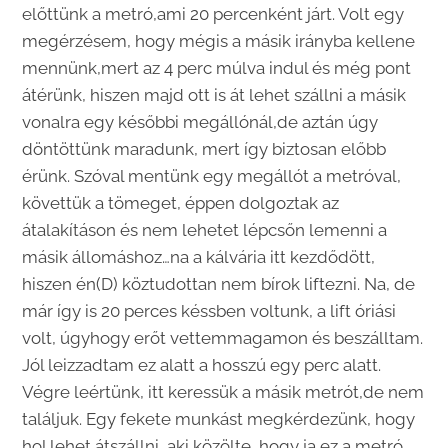
előttünk a metró,ami 20 percenként járt. Volt egy
megérzésem, hogy mégis a másik irányba kellene
mennünk,mert az 4 perc múlva indul és még pont
átérünk, hiszen majd ott is át lehet szállni a másik
vonalra egy későbbi megállónál,de aztán úgy
döntöttünk maradunk, mert így biztosan előbb
érünk. Szóval mentünk egy megállót a metróval,
követtük a tömeget, éppen dolgoztak az
átalakításon és nem lehetet lépcsőn lemenni a
másik állomáshoz…na a kálvária itt kezdődött,
hiszen én(D) köztudottan nem bírok liftezni. Na, de
már így is 20 perces késsben voltunk, a lift óriási
volt, úgyhogy erőt vettemmagamon és beszálltam.
Jól leizzadtam ez alatt a hosszú egy perc alatt.
Végre leértünk, itt keressük a másik metrót,de nem
találjuk. Egy fekete munkást megkérdezünk, hogy
hol lehet átszállni, aki közölte, hogy ja ez a metró