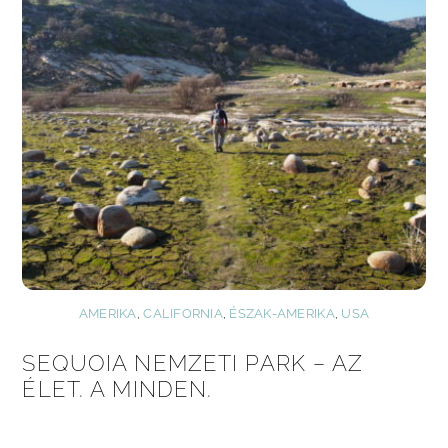
AMERIKA
,
CALIFORNIA
,
ÉSZAK-AMERIKA
,
USA
SEQUOIA NEMZETI PARK – AZ
ÉLET. A MINDEN.