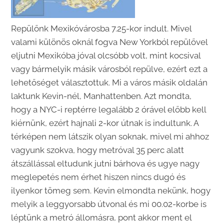
Repülőnk Mexikóvárosba 7.25-kor indult. Mivel
valami különös oknál fogva New Yorkból repülővel
eljutni Mexikóba jóval olcsóbb volt, mint kocsival
vagy bármelyik másik városból repülve, ezért ezt a
lehetőséget választottuk. Mi a város másik oldalán
laktunk Kevin-nél, Manhattenben. Azt mondta,
hogy a NYC-i reptérre legalább 2 órável előbb kell
kiérnünk, ezért hajnali 2-kor útnak is indultunk. A
térképen nem látszik olyan soknak, mivel mi ahhoz
vagyunk szokva, hogy metróval 35 perc alatt
átszállással eltudunk jutni bárhova és ugye nagy
meglepetés nem érhet hiszen nincs dugó és
ilyenkor tömeg sem. Kevin elmondta nekünk, hogy
melyik a leggyorsabb útvonal és mi 00.02-korbe is
léptünk a metró állomásra, pont akkor ment el