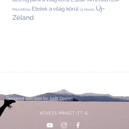
Észak-
Új-
Ételek a világ körül
Macedónia
Új-Mexikó
Zéland
Back
©
Talpalatnyi történetek
2019 |
Adatkezelési tájékoztató
To
Designed with love by
Judit Design
Top
KÖVESS MINKET ITT IS:
YouTube
Instagram
Facebook