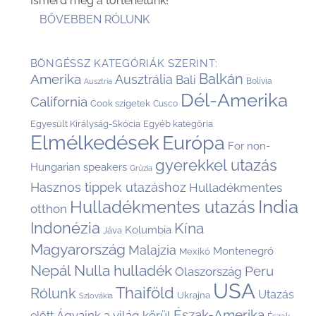
Ismerd meg a történetünk!
BŐVEBBEN RÓLUNK
BÖNGÉSSZ KATEGÓRIÁK SZERINT:
Balkán
Amerika
Ausztrália
Bali
Bolívia
Ausztria
Dél-Amerika
California
Cook szigetek
Cusco
Egyesült Királyság-Skócia
Egyéb kategória
Elmélkedések
Európa
For non-
gyerekkel utazás
Hungarian speakers
Grúzia
Hasznos tippek utazáshoz
Hulladékmentes
India
Hulladékmentes utazás
otthon
Indonézia
Kína
Kolumbia
Jáva
Magyarország
Malajzia
Montenegró
Mexikó
Nepál
Nulla hulladék
Peru
Olaszország
USA
Thaiföld
Rólunk
Utazás
Ukrajna
Szlovákia
Észak-Amerika
Ágyaink a világ körül
előtt