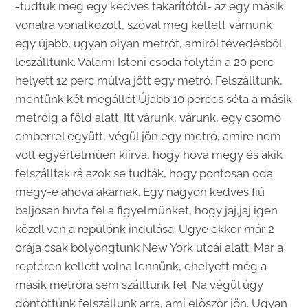
-tudtuk meg egy kedves takarítótól- az egy másik
vonalra vonatkozott, szóval meg kellett várnunk
egy újabb, ugyan olyan metrót, amiről tévedésből
leszálltunk. Valami Isteni csoda folytán a 20 perc
helyett 12 perc múlva jött egy metró. Felszálltunk,
mentünk két megállót.Újabb 10 perces séta a másik
metróig a föld alatt. Itt várunk, várunk, egy csomó
emberrel együtt, végül jön egy metró, amire nem
volt egyértelműen kiírva, hogy hova megy és akik
felszálltak rá azok se tudták, hogy pontosan oda
megy-e ahova akarnak. Egy nagyon kedves fiú
baljósan hívta fel a figyelmünket, hogy jaj,jaj igen
közdl van a repülőnk indulása. Ugye ekkor már 2
órája csak bolyongtunk New York utcái alatt. Már a
reptéren kellett volna lennünk, ehelyett még a
másik metróra sem szálltunk fel. Na végül úgy
döntöttünk felszállunk arra, ami először jön. Ugyan