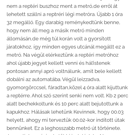
nem a reptéri buszhoz ment a metró,de erről át
lehetett szállni a reptréri légi metróra. Újabb 1 óra
32 megálló. Egy darabig reménykedtünk benne,
hogy nem áll meg a másik metró minden
állomásán,de még túl korán volt a gyorsított
járatokhoz, így minden egyes utcánál megállt ez a
metró. Na végül elérkeztünk a reptéri metróhoz
ahol újabb jegyet kellett venni és hál’istenek
pontosan annyi apró voltnálunk, amit bele kellett
dobálni az automatába. Végül leizzadva,
gyomorgörccsel, fáradtan,közel 4 óra alatt kijuttunk
a reptérre. Ahol szó szerint senki nem volt. Kb 2 perc
alatt bechekkoltunk és 10 perc alatt bejutottunk a
kapukhoz. Hálásak lehetünk Kevinnek, hogy 00.03
helyett, ahogy mi terveztük 00.02-kor indított útak
bennünket. Ez a leghosszabb metró út története.