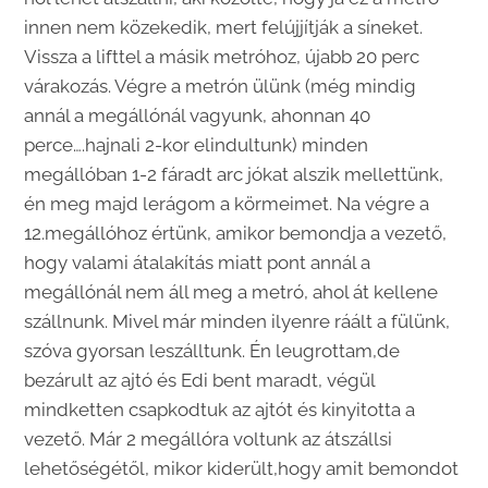
innen nem közekedik, mert felújjítják a síneket.
Vissza a lifttel a másik metróhoz, újabb 20 perc
várakozás. Végre a metrón ülünk (még mindig
annál a megállónál vagyunk, ahonnan 40
perce….hajnali 2-kor elindultunk) minden
megállóban 1-2 fáradt arc jókat alszik mellettünk,
én meg majd lerágom a körmeimet. Na végre a
12.megállóhoz értünk, amikor bemondja a vezető,
hogy valami átalakítás miatt pont annál a
megállónál nem áll meg a metró, ahol át kellene
szállnunk. Mivel már minden ilyenre ráált a fülünk,
szóva gyorsan leszálltunk. Én leugrottam,de
bezárult az ajtó és Edi bent maradt, végül
mindketten csapkodtuk az ajtót és kinyitotta a
vezető. Már 2 megállóra voltunk az átszállsi
lehetőségétől, mikor kiderült,hogy amit bemondot