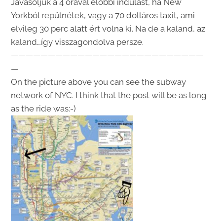
Javasoljuk a 4 órával előbbi indulást, ha New
Yorkból repülnétek, vagy a 70 dolláros taxit, ami
elvileg 30 perc alatt ért volna ki. Na de a kaland, az
kaland…így visszagondolva persze.
——————————————————————————
—
On the picture above you can see the subway
network of NYC. I think that the post will be as long
as the ride was:-)