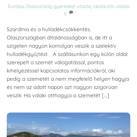
Európa
,
Olaszország
gyerekkel utazás
,
lakóautós utazás
0
Szardínia és a hulladékcsökkentés.
Olaszországban általánosságban is, de itt a
szigeten nagyon komolyan veszik a szelektív
hulladékgyűjtést. A szállásunkon egy külön oldal
szerepelt a szemét válogatással, pontos
kihelyezéssel kapcsolatos információkról, aki
pedig a szemetét a nem megfelelő helyen hagyja
és nem az adott napon azt nagyon szigorúan
veszik. Ha valaki otthagyja a szemetét […]