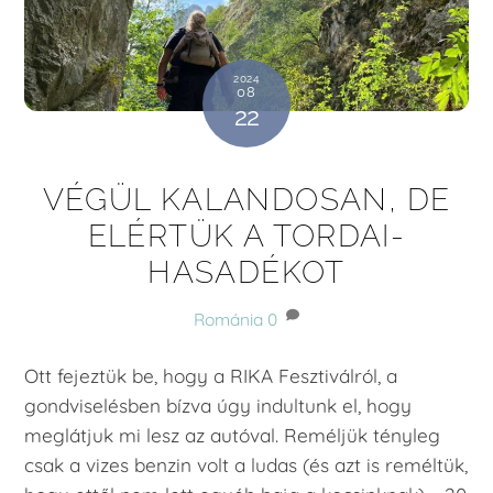
2024
08
22
VÉGÜL KALANDOSAN, DE
ELÉRTÜK A TORDAI-
HASADÉKOT
Románia
0
Ott fejeztük be, hogy a RIKA Fesztiválról, a
gondviselésben bízva úgy indultunk el, hogy
meglátjuk mi lesz az autóval. Reméljük tényleg
csak a vizes benzin volt a ludas (és azt is reméltük,