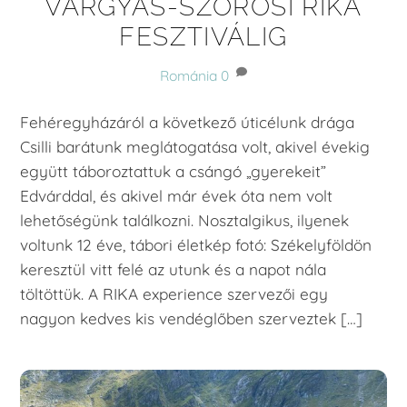
VARGYAS-SZOROSI RIKA
FESZTIVÁLIG
Románia
0
Fehéregyházáról a következő úticélunk drága
Csilli barátunk meglátogatása volt, akivel évekig
együtt táboroztattuk a csángó „gyerekeit”
Edvárddal, és akivel már évek óta nem volt
lehetőségünk találkozni. Nosztalgikus, ilyenek
voltunk 12 éve, tábori életkép fotó: Székelyföldön
keresztül vitt felé az utunk és a napot nála
töltöttük. A RIKA experience szervezői egy
nagyon kedves kis vendéglőben szerveztek […]