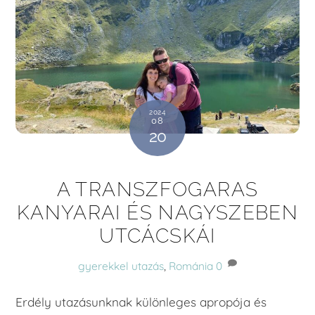
2024
08
20
A TRANSZFOGARAS
KANYARAI ÉS NAGYSZEBEN
UTCÁCSKÁI
gyerekkel utazás
,
Románia
0
Erdély utazásunknak különleges apropója és