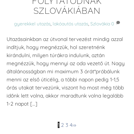
FOLYTATÓDNAK
SZLOVÁKIÁBAN
gyerekkel utazás
,
lakóautós utazás
,
Szlovákia
0
Utazásainkban az útvonal tervezést mindig azzal
indítjuk, hogy megnézzük, hol szeretnénk
kirándulni, milyen túrákra indulunk, aztán
megnézzük, hogy mennyi az oda vezető út. Nagy
általánosságban mi maximum 3 órát*próbálunk
menni az első úticélig, a többi napon pedig 1-1,5
órás utakat tervezünk, viszont ha most még több
időnk lett volna, akkor maradtunk volna legalább
1-2 napot […]
1
2
3
4
›
»