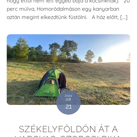
hogy ettől nem lett egyéb baja a kocsinknak). 20
perc múlva, Homoródalmáson egy kanyarban
aztán megint elkezdtünk füstölni. A ház előtt, […]
2024
08
21
SZÉKELYFÖLDÖN ÁT A