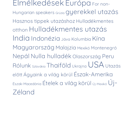
Elmélkedések
Európa
For non-
gyerekkel utazás
Hungarian speakers
Grúzia
Hasznos tippek utazáshoz
Hulladékmentes
Hulladékmentes utazás
otthon
India
Indonézia
Kína
Kolumbia
Jáva
Magyarország
Malajzia
Montenegró
Mexikó
Nepál
Nulla hulladék
Peru
Olaszország
USA
Thaiföld
Rólunk
Utazás
Ukrajna
Szlovákia
Észak-Amerika
Ágyaink a világ körül
előtt
Új-
Ételek a világ körül
Észak-Macedónia
Új-Mexikó
Zéland