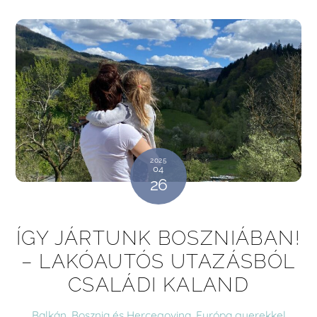
2025
04
26
ÍGY JÁRTUNK BOSZNIÁBAN!
– LAKÓAUTÓS UTAZÁSBÓL
CSALÁDI KALAND
Balkán
,
Bosznia és Hercegovina
,
Európa
gyerekkel