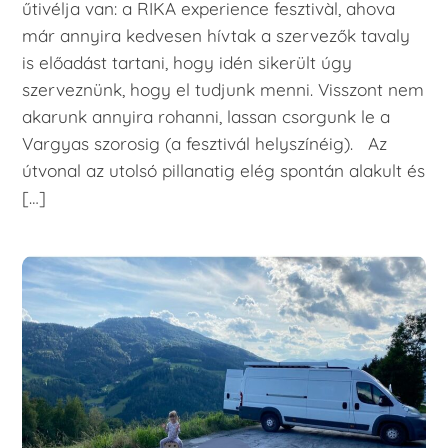
űtivélja van: a RIKA experience fesztivàl, ahova
már annyira kedvesen hívtak a szervezők tavaly
is előadást tartani, hogy idén sikerült úgy
szerveznünk, hogy el tudjunk menni. Visszont nem
akarunk annyira rohanni, lassan csorgunk le a
Vargyas szorosig (a fesztivál helyszínéig). Az
útvonal az utolsó pillanatig elég spontán alakult és
[…]