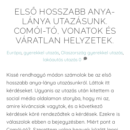
ELSŐ HOSSZABB ANYA-
LÁNYA UTAZÁSUNK.
COMÓI-TÓ, VONATOK ÉS
VÁRATLAN HELYZETEK.
Európa
,
gyerekkel utazás
,
Olaszország
gyerekkel utazás
,
lakóautós utazás
0
Kissé rendhagyó módon számolok be az első
hosszabb anya-lánya utazásunkról. Láttok itt
kérdéseket. Ugyanis az utazás után kitettem a
social média oldalamon storyba, hogy mi az,
amire kíváncsiak vagytok, és a következő
kérdések köré rendeződtek a kérdések. Ezekre is
válaszolok ebben a bejegyzésben. Miért pont a
Comói-tó? Szerettem volna hegyek között lenni,