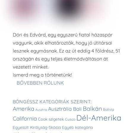
Dóri és Edvárd, egy egyszerű fiatal házaspár
vagyunk, akik elhatározták, hogy jó útitársai
lesznek egymásnak. Ez az út eddig 4 földrész, 51
országán és egy teljes életmódváltáson át
vezetett minket.
Ismerd meg a történetünk!
BŐVEBBEN RÓLUNK
BÖNGÉSSZ KATEGÓRIÁK SZERINT:
Balkán
Amerika
Ausztrália
Bali
Bolívia
Ausztria
Dél-Amerika
California
Cook szigetek
Cusco
Egyesült Királyság-Skócia
Egyéb kategória