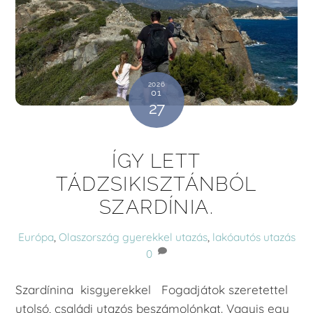
2026
01
27
ÍGY LETT
TÁDZSIKISZTÁNBÓL
SZARDÍNIA.
Európa
,
Olaszország
gyerekkel utazás
,
lakóautós utazás
0
Szardínina kisgyerekkel Fogadjátok szeretettel
utolsó, családi utazós beszámolónkat. Vagyis egy