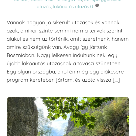
utazás
,
lakóautós utazás
0
Vannak nagyon jó sikerült utazások és vannak
azok, amikor szinte semmi nem a tervek szerint
alakul és nem az történik, amit szeretnénk, hanem
amire szükségünk van. Avagy így jártunk
Boszniában. Nagy lelkesen indultunk neki egy
újabb lakóautós utazásnak a tavaszi szünetben.
Egy olyan országba, ahol én még egy diákcsere
program keretében jártam, és azóta vissza […]