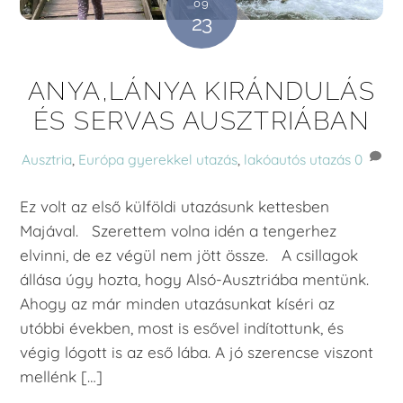
09
23
ANYA,LÁNYA KIRÁNDULÁS
ÉS SERVAS AUSZTRIÁBAN
Ausztria
,
Európa
gyerekkel utazás
,
lakóautós utazás
0
Ez volt az első külföldi utazásunk kettesben
Majával. Szerettem volna idén a tengerhez
elvinni, de ez végül nem jött össze. A csillagok
állása úgy hozta, hogy Alsó-Ausztriába mentünk.
Ahogy az már minden utazásunkat kíséri az
utóbbi években, most is esővel indítottunk, és
végig lógott is az eső lába. A jó szerencse viszont
mellénk […]