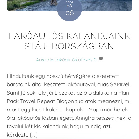
2024
08
06
LAKÓAUTÓS KALANDJAINK
STÁJERORSZÁGBAN
Ausztria
,
lakóautós utazás
0
Elindultunk egy hosszú hétvégére a szeretett
barátaink által készített lakóautóval, alias SAMivel.
Sami jó sok fele járt, ezeket az ő oldalukon a Plan
Pack Travel Repeat Blogon tudjátok megnézni, mi
most egy kicsit kölcsön kaptuk. Maja már hetek
óta lakóautós lázban égett. Annyira tetszett neki a
tavalyi két kis kalandunk, hogy mindig azt
kérdezte […]