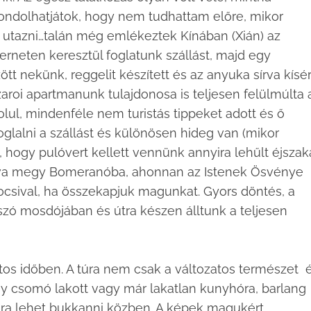
ndolhatjátok, hogy nem tudhattam előre, mikor
nk utazni…talán még emlékeztek Kínában (Xián) az
terneten keresztül foglatunk szállást, majd egy
tt nekünk, reggelit készített és az anyuka sírva kísér
roi apartmanunk tulajdonosa is teljesen felülmúlta 
lul, mindenféle nem turistás tippeket adott és ő
glalni a szállást és különösen hideg van (mikor
t, hogy pulóvert kellett vennünk annyira lehűlt éjszak
lva megy Bomeranóba, ahonnan az Istenek Ösvénye
ocsival, ha összekapjuk magunkat. Gyors döntés, a
sszó mosdójában és útra készen álltunk a teljesen
os időben. A túra nem csak a változatos természet 
gy csomó lakott vagy már lakatlan kunyhóra, barlang
mra lehet bukkanni közben. A képek magukért