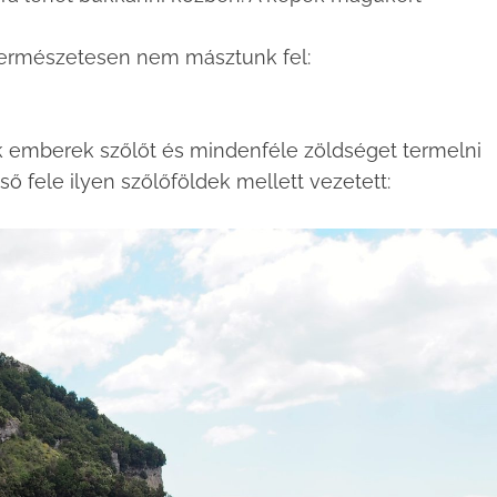
e természetesen nem másztunk fel:
 emberek szőlőt és mindenféle zöldséget termelni
ső fele ilyen szőlőföldek mellett vezetett: