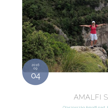
2016
09
04
AMALFI S
Olaszország
Amalfi part
,