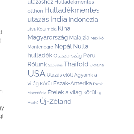
utazáshoz
Hulladékmentes
Hulladékmentes
otthon
India
utazás
Indonézia
Kína
Kolumbia
Jáva
t.
Magyarország
Malajzia
Mexikó
ő
Nepál
Nulla
Montenegró
hulladék
Peru
Olaszország
Thaiföld
Rólunk
Ukrajna
Szlovákia
USA
Ágyaink a
Utazás előtt
Észak-Amerika
világ körül
Észak-
én
Ételek a világ körül
Macedónia
Új-
Új-Zéland
Mexikó
gy
g!