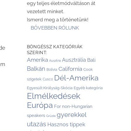
egy teljes életmódváltáson át
vezetett minket.
Ismerd meg a történetünk!
BŐVEBBEN RÓLUNK
BÖNGÉSSZ KATEGÓRIÁK
 de
SZERINT:
Amerika
Ausztrália
Bali
Ausztria
em
Balkán
California
Cook
Bolívia
Dél-Amerika
szigetek
Cusco
Egyesült Királyság-Skócia
Egyéb kategória
Elmélkedések
Európa
For non-Hungarian
gyerekkel
speakers
Grúzia
utazás
Hasznos tippek