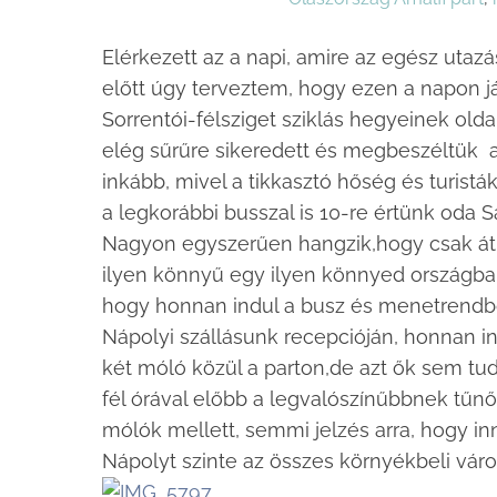
Elérkezett az a napi, amire az egész utaz
előtt úgy terveztem, hogy ezen a napon 
Sorrentói-félsziget sziklás hegyeinek old
elég sűrűre sikeredett és megbeszéltük an
inkább, mivel a tikkasztó hőség és turistá
a legkorábbi busszal is 10-re értünk oda S
Nagyon egyszerűen hangzik,hogy csak át
ilyen könnyű egy ilyen könnyed országban
hogy honnan indul a busz és menetrendb
Nápolyi szállásunk recepcióján, honnan in
két móló közül a parton,de azt ők sem tu
fél órával előbb a legvalószínűbbnek tűnő
mólók mellett, semmi jelzés arra, hogy 
Nápolyt szinte az összes környékbeli vár