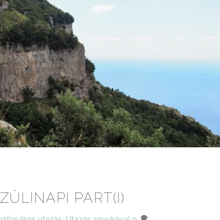
ZÜLINAPI PART(I)
hátizsákos utazás
,
Utazás anyukával
0