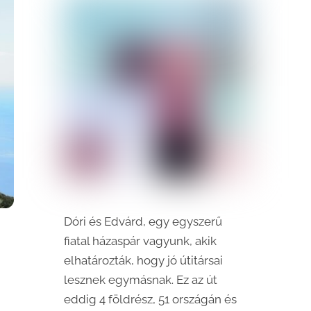
Dóri és Edvárd, egy egyszerű
fiatal házaspár vagyunk, akik
elhatározták, hogy jó útitársai
lesznek egymásnak. Ez az út
eddig 4 földrész, 51 országán és