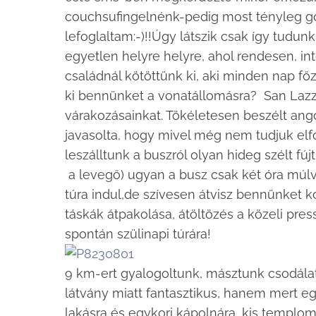
couchsufingelnénk-pedig most tényleg go
lefoglaltam:-)!!Úgy látszik csak így tudu
egyetlen helyre helyre, ahol rendesen, in
családnál kötöttünk ki, aki minden nap főzö
ki bennünket a vonatállomásra? San Lazza
várakozásainkat. Tökéletesen beszélt ango
javasolta, hogy mivel még nem tudjuk elfo
leszálltunk a buszról olyan hideg szélt fúj
a levegő) ugyan a busz csak két óra mú
túra indul,de szívesen átvisz bennünket k
táskák átpakolása, átöltözés a közeli pre
spontán szülinapi túrára!
9 km-ert gyalogoltunk, másztunk csodálat
látvány miatt fantasztikus, hanem mert e
lakásra és egykori kápolnára, kis templo