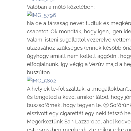
Valóban a móló közelében:
Na de a társaság nevét tudtuk és megké
csapatot. Ők mondták, hogy igen, igen ide 
Valami isteni sugallattól vezérelve vette
utazásához szükséges (ennek később óriás
úgyhogy amiatt nem kellett aggódni, hogy 
elfoglalnunk, így végig a Vezúv majd a heg
buszúton.
A helyiek le-föl szálltak, a „megállókban”
és lengeted a kezd, amikor látod, hogy jön
buszsofőrnek, hogy tegyen le. 🙂 Sofőrünk 
elszívott egy cigarettát egy neki tetsző he
Megérkeztünk San Lazzaróba, ahol kedves
este sms-ben megkérdezte mikor érkezünk.