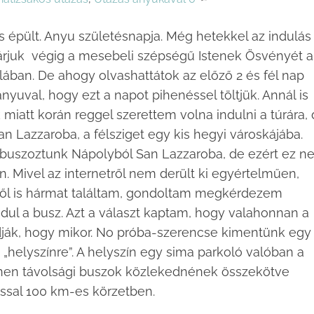
ás épült. Anyu születésnapja. Még hetekkel az indulás
járjuk végig a mesebeli szépségű Istenek Ösvényét a
alában. De ahogy olvashattátok az előző 2 és fél nap
yuval, hogy ezt a napot pihenéssel töltjük. Annál is
k miatt korán reggel szerettem volna indulni a túrára,
an Lazzaroba, a félsziget egy kis hegyi városkájába.
buszoztunk Nápolyból San Lazzaroba, de ezért ez n
. Mivel az internetről nem derült ki egyértelműen,
ől is hármat találtam, gondoltam megkérdezem
dul a busz. Azt a választ kaptam, hogy valahonnan a
dják, hogy mikor. No próba-szerencse kimentünk egy
 „helyszínre”. A helyszín egy sima parkoló valóban a
innen távolsági buszok közlekednének összekötve
ossal 100 km-es körzetben.