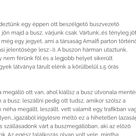
rdeztünk egy éppen ott beszélgető buszvezető
jön majd a busz, várjunk csak. Vártunk…és tényleg jöt
m még egy jegyet, ami a társaság Amalfi parton történ
i jelentősége lesz:-)). A buszon hárman utaztunk,
nem férünk föl és a legjobb helyet sikerült
yek látványa tárult elénk a körülbelül 1,5 órás
…a megálló ott van, ahol kiállsz a busz útvonala ment
 a busz, leszállni pedig ott tudsz, amikor szólsz a
néha megállt, leszállt, vett valamit egy trafikban va
lyen….igazából irigylésre méltó ez a hihetetlen lazasá
 szállásadónk várt a buszmegállóban, aki az előző
 Az egész találkozás olyan volt vele, mintha