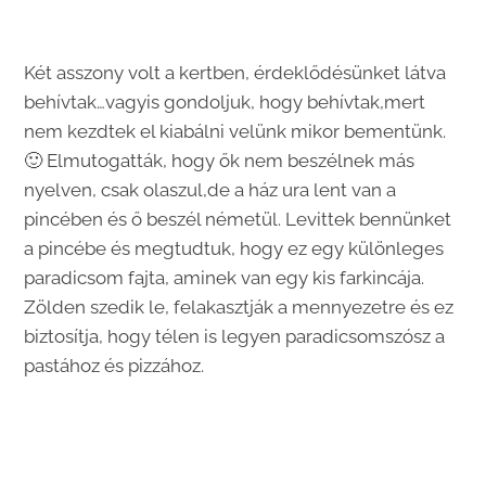
Két asszony volt a kertben, érdeklődésünket látva
behívtak…vagyis gondoljuk, hogy behívtak,mert
nem kezdtek el kiabálni velünk mikor bementünk.
🙂 Elmutogatták, hogy ők nem beszélnek más
nyelven, csak olaszul,de a ház ura lent van a
pincében és ő beszél németül. Levittek bennünket
a pincébe és megtudtuk, hogy ez egy különleges
paradicsom fajta, aminek van egy kis farkincája.
Zölden szedik le, felakasztják a mennyezetre és ez
biztosítja, hogy télen is legyen paradicsomszósz a
pastához és pizzához.