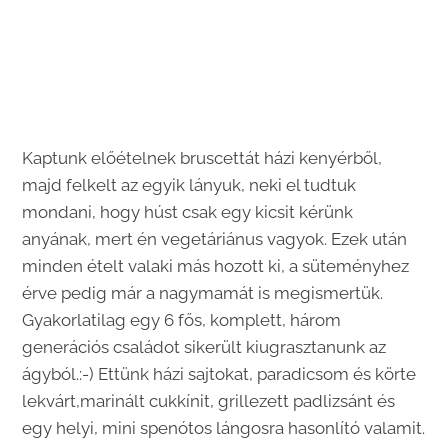
Kaptunk előételnek bruscettát házi kenyérből,
majd felkelt az egyik lányuk, neki el tudtuk
mondani, hogy húst csak egy kicsit kérünk
anyának, mert én vegetáriánus vagyok. Ezek után
minden ételt valaki más hozott ki, a süteményhez
érve pedig már a nagymamát is megismertük.
Gyakorlatilag egy 6 fős, komplett, három
generációs családot sikerült kiugrasztanunk az
ágyból.:-) Ettünk házi sajtokat, paradicsom és körte
lekvárt,marinált cukkínit, grillezett padlizsánt és
egy helyi, mini spenótos lángosra hasonlító valamit.