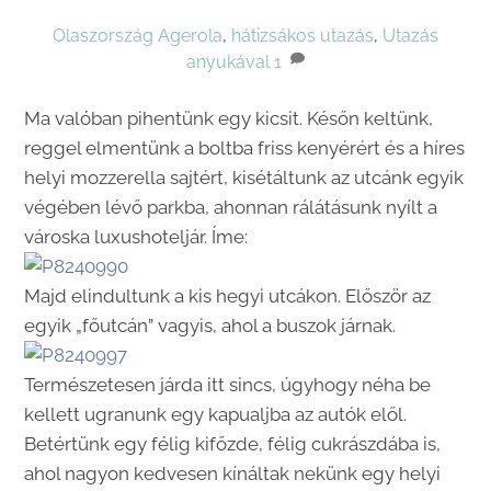
Olaszország
Agerola
,
hátizsákos utazás
,
Utazás
anyukával
1
Ma valóban pihentünk egy kicsit. Későn keltünk,
reggel elmentünk a boltba friss kenyérért és a híres
helyi mozzerella sajtért, kisétáltunk az utcánk egyik
végében lévő parkba, ahonnan rálátásunk nyílt a
városka luxushoteljár. Íme:
Majd elindultunk a kis hegyi utcákon. Először az
egyik „főutcán” vagyis, ahol a buszok járnak.
Természetesen járda itt sincs, úgyhogy néha be
kellett ugranunk egy kapualjba az autók elől.
Betértünk egy félig kifőzde, félig cukrászdába is,
ahol nagyon kedvesen kínáltak nekünk egy helyi