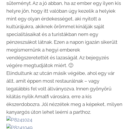
süteményt. Az a jó abban, ha az ember egy ilyen kis
helyre jön, hogy itt valóban úgy kezelik a helyiek
mint egy olyan érdekességet, aki nyitott a
kultúrájukra, akiknek örömmel kínálják saját
specialitásaikat és a turistákban nem egy
pénzeszsákot látnak. Ezen a napon igazán sikerült
megismernünk a hegyi emberek
vendégszeretettét és lazaságát. Az bejegyzés
végére megtudjátok miért. 🙂
Elindultunk az utcán másik végébe, ahol egy vár
állt, amit éppen most restaurálnak – vagy
legalábbis fel volt állványozva. Innen gyönyörű
kilátás nyílik Amalfi városára, erre a kis
ékszerdobozra. Jól nézzétek meg a képeket, milyen
kanyargós úton lehet leérni a parthoz.