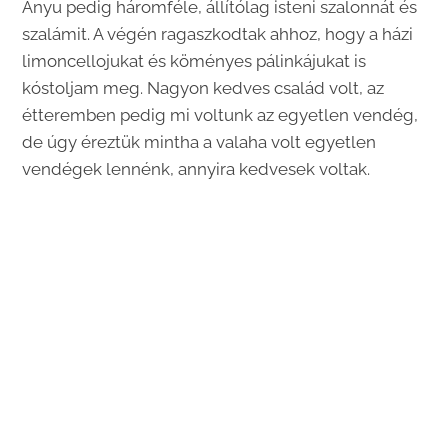
Anyu pedig háromféle, állítólag isteni szalonnát és
szalámit. A végén ragaszkodtak ahhoz, hogy a házi
limoncellojukat és köményes pálinkájukat is
kóstoljam meg. Nagyon kedves család volt, az
étteremben pedig mi voltunk az egyetlen vendég,
de úgy éreztük mintha a valaha volt egyetlen
vendégek lennénk, annyira kedvesek voltak.