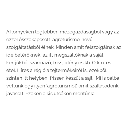
A környéken legtöbben mezőgazdaságból vagy az
ezzel összekapcsolt ‘agroturismo’ nevű
szolgáltatásból élnek. Minden amit felszolgálnak az
ide betérőknek, az itt megszállóknak a saját
kertjükből származó, friss, idény és kb. O km-es
étel. Híres a régió a tejtermékeiről is, ezekből
szintén itt helyben, frissen készül a sajt. Mi is célba
vettünk egy ilyen ‘agroturismot’, amit szállásadónk
javasolt. Ezeken a kis utcákon mentünk: