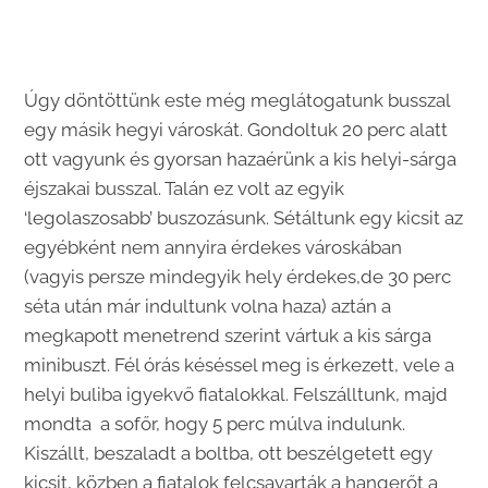
Úgy döntöttünk este még meglátogatunk busszal
egy másik hegyi városkát. Gondoltuk 20 perc alatt
ott vagyunk és gyorsan hazaérünk a kis helyi-sárga
éjszakai busszal. Talán ez volt az egyik
‘legolaszosabb’ buszozásunk. Sétáltunk egy kicsit az
egyébként nem annyira érdekes városkában
(vagyis persze mindegyik hely érdekes,de 30 perc
séta után már indultunk volna haza) aztán a
megkapott menetrend szerint vártuk a kis sárga
minibuszt. Fél órás késéssel meg is érkezett, vele a
helyi buliba igyekvő fiatalokkal. Felszálltunk, majd
mondta a sofőr, hogy 5 perc múlva indulunk.
Kiszállt, beszaladt a boltba, ott beszélgetett egy
kicsit, közben a fiatalok felcsavarták a hangerőt a