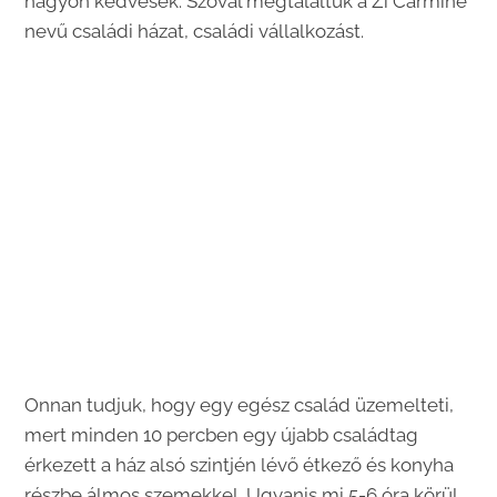
nagyon kedvesek. Szóval megtaláltuk a Zi Carmine
nevű családi házat, családi vállalkozást.
Onnan tudjuk, hogy egy egész család üzemelteti,
mert minden 10 percben egy újabb családtag
érkezett a ház alsó szintjén lévő étkező és konyha
részbe álmos szemekkel. Ugyanis mi 5-6 óra körül