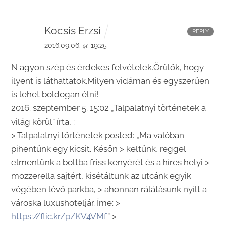
Kocsis Erzsi
REPLY
2016.09.06. @ 19:25
N agyon szép és érdekes felvételek.Örülök, hogy
ilyent is láthattatok.Milyen vidáman és egyszerüen
is lehet boldogan élni!
2016. szeptember 5. 15:02 „Talpalatnyi történetek a
világ körül” írta, :
> Talpalatnyi történetek posted: „Ma valóban
pihentünk egy kicsit. Későn > keltünk, reggel
elmentünk a boltba friss kenyérét és a híres helyi >
mozzerella sajtért, kisétáltunk az utcánk egyik
végében lévő parkba, > ahonnan rálátásunk nyílt a
városka luxushoteljár. Íme: >
https://flic.kr/p/KV4VMf
” >