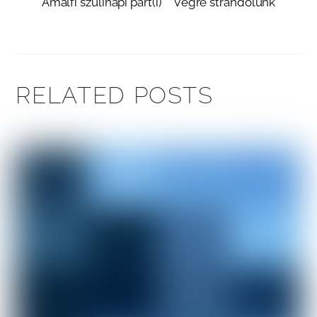
Amalfi szülinapi part(i)
Végre strandolunk
RELATED POSTS