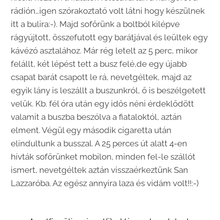
rádión…igen szórakoztató volt látni hogy készülnek
itt a bulira:-). Majd sofőrünk a boltból kilépve
rágyújtott, összefutott egy barátjával és leültek egy
kávézó asztalához. Már rég letelt az 5 perc, mikor
felállt, két lépést tett a busz felé,de egy újabb
csapat barát csapott le rá, nevetgéltek, majd az
egyik lány is leszállt a buszunkról, ő is beszélgetett
velük. Kb. fél óra után egy idős néni érdeklődött
valamit a buszba beszólva a fiataloktól, aztán
elment. Végül egy második cigaretta után
elindultunk a busszal. A 25 perces út alatt 4-en
hívták sofőrünket mobilon, minden fel-le szállót
ismert, nevetgéltek aztán visszaérkeztünk San
Lazzaróba. Az egész annyira laza és vidám volt!!:-)