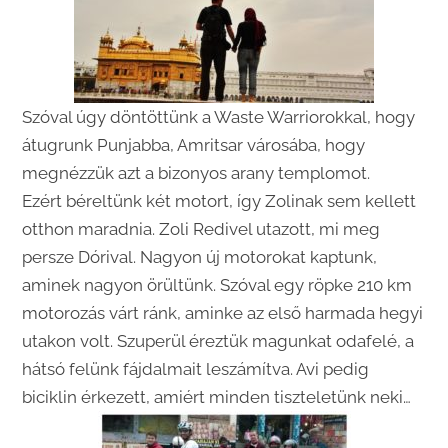
Szóval úgy döntöttünk a Waste Warriorokkal, hogy
átugrunk Punjabba, Amritsar városába, hogy
megnézzük azt a bizonyos arany templomot.
Ezért béreltünk két motort, így Zolinak sem kellett
otthon maradnia. Zoli Redivel utazott, mi meg
persze Dórival. Nagyon új motorokat kaptunk,
aminek nagyon örültünk. Szóval egy röpke 210 km
motorozás várt ránk, aminke az első harmada hegyi
utakon volt. Szuperül éreztük magunkat odafelé, a
hátsó felünk fájdalmait leszámítva. Avi pedig
biciklin érkezett, amiért minden tiszteletünk neki…