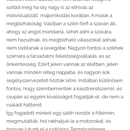
sorból még ha oly nagy is az elhívás az
individualizált majomkodás korában. A másik a
megbízhatóság. Valóban a szikh férfi a szaván áll,
ahogy az angol mondaná.. lehet adni a szavára,
nem hazudnak, és megbízható válaszokat adnak,
nem lódítanak a levegőbe. Nagyon fontos a szikhek
számára a társadalmi felelősségvállalás, és az
önkéntesség. Ezért jelen vannak az életben, jelen
vannak minden réteg napjaiba, és nagyon sok
segélyszervezetet hoztak létre. Indiában különösen
fontos, hogy szembementek a kasztrendszerrel, és
csupán az egyéni kiválóságot fogadják el, de nem a
családi hátteret.
Így fogadott minket egy szikh rendőr a főtérren,
megmutatták, hol rakhatjuk le a motorokat, és
hogyan jutunk el a szállásra. Természetesen