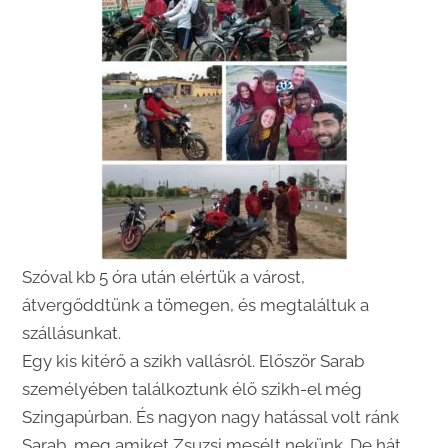
Szóval kb 5 óra után elértük a várost,
átvergőddtünk a tömegen, és megtaláltuk a
szállásunkat.
Egy kis kitérő a szikh vallásról. Először Sarab
személyében találkoztunk élő szikh-el még
Szingapúrban. És nagyon nagy hatással volt ránk
Sarab, meg amiket Zsuzsi mesélt nekünk. De hát