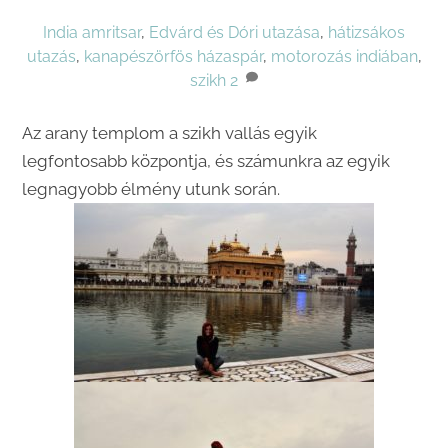
India
amritsar
,
Edvárd és Dóri utazása
,
hátizsákos
utazás
,
kanapészörfös házaspár
,
motorozás indiában
,
szikh
2
Az arany templom a szikh vallás egyik
legfontosabb központja, és számunkra az egyik
legnagyobb élmény utunk során.