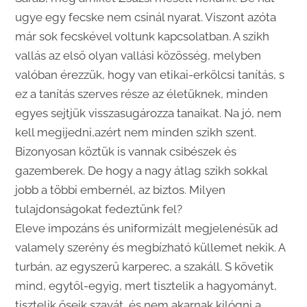
ugye egy fecske nem csinál nyarat. Viszont azóta
már sok fecskével voltunk kapcsolatban. A szikh
vallás az első olyan vallási közösség, melyben
valóban érezzük, hogy van etikai-erkölcsi tanítás, s
ez a tanítás szerves része az életüknek, minden
egyes sejtjük visszasugározza tanaikat. Na jó, nem
kell megijedni,azért nem minden szikh szent.
Bizonyosan köztük is vannak csibészek és
gazemberek. De hogy a nagy átlag szikh sokkal
jobb a többi embernél, az biztos. Milyen
tulajdonságokat fedeztünk fel?
Eleve impozáns és uniformizált megjelenésük ad
valamely szerény és megbízható küllemet nekik. A
turbán, az egyszerű karperec, a szakáll. S követik
mind, egytől-egyig, mert tisztelik a hagyományt,
tisztelik őseik szavát, és nem akarnak kilógni a