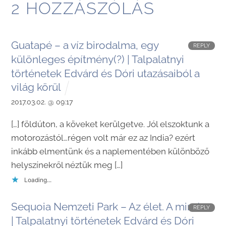
2 HOZZÁSZÓLÁS
Guatapé – a víz birodalma, egy
REPLY
különleges építmény(?) | Talpalatnyi
történetek Edvárd és Dóri utazásaiból a
világ körül
2017.03.02. @ 09:17
[…] földúton, a köveket kerülgetve. Jól elszoktunk a
motorozástól…régen volt már ez az India? ezért
inkább elmentünk és a naplementében különböző
helyszínekről néztük meg […]
Loading...
Sequoia Nemzeti Park – Az élet. A minden.
REPLY
| Talpalatnyi történetek Edvárd és Dóri