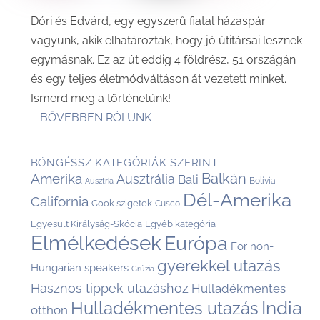
Dóri és Edvárd, egy egyszerű fiatal házaspár
vagyunk, akik elhatározták, hogy jó útitársai lesznek
egymásnak. Ez az út eddig 4 földrész, 51 országán
és egy teljes életmódváltáson át vezetett minket.
Ismerd meg a történetünk!
BŐVEBBEN RÓLUNK
BÖNGÉSSZ KATEGÓRIÁK SZERINT:
Balkán
Amerika
Ausztrália
Bali
Bolívia
Ausztria
Dél-Amerika
California
Cook szigetek
Cusco
Egyesült Királyság-Skócia
Egyéb kategória
Elmélkedések
Európa
For non-
gyerekkel utazás
Hungarian speakers
Grúzia
Hasznos tippek utazáshoz
Hulladékmentes
India
Hulladékmentes utazás
otthon