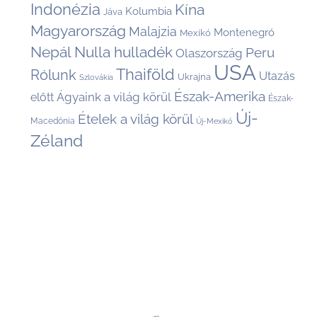
Indonézia
Kína
Kolumbia
Jáva
Magyarország
Malajzia
Montenegró
Mexikó
Nepál
Nulla hulladék
Peru
Olaszország
USA
Thaiföld
Rólunk
Utazás
Ukrajna
Szlovákia
Észak-Amerika
Ágyaink a világ körül
előtt
Észak-
Új-
Ételek a világ körül
Macedónia
Új-Mexikó
Zéland
Back