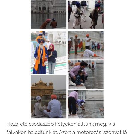
Hazafele csodaszép helyeken álltunk meg, kis
falvakon haladtunk át. Azért a motorozás iszonyat jó