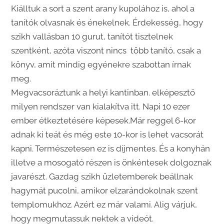
Kiálltuk a sort a szent arany kupolához is, ahol a
tanítók olvasnak és énekelnek. Érdekesség, hogy
szikh vallásban 10 gurut, tanítót tisztelnek
szentként, azóta viszont nincs több tanító, csak a
könyv, amit mindig egyénekre szabottan írnak
meg.
Megvacsoráztunk a helyi kantinban. elképesztő
milyen rendszer van kialakítva itt. Napi 10 ezer
ember étkeztetésére képesek.Már reggel 6-kor
adnak ki teát és még este 10-kor is lehet vacsorát
kapni. Természetesen ez is díjmentes. És a konyhán
illetve a mosogató részen is önkéntesek dolgoznak
javarészt. Gazdag szikh üzletemberek beállnak
hagymát pucolni, amikor elzarándokolnak szent
templomukhoz. Azért ez már valami. Alig várjuk,
hogy megmutassuk nektek a videót.