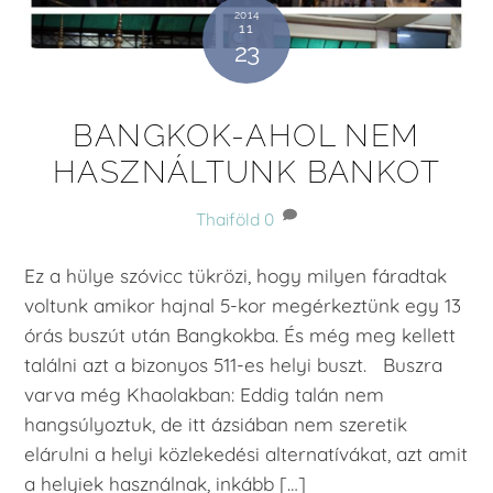
2014
11
23
BANGKOK-AHOL NEM
HASZNÁLTUNK BANKOT
Thaiföld
0
Ez a hülye szóvicc tükrözi, hogy milyen fáradtak
voltunk amikor hajnal 5-kor megérkeztünk egy 13
órás buszút után Bangkokba. És még meg kellett
találni azt a bizonyos 511-es helyi buszt. Buszra
varva még Khaolakban: Eddig talán nem
hangsúlyoztuk, de itt ázsiában nem szeretik
elárulni a helyi közlekedési alternatívákat, azt amit
a helyiek használnak, inkább […]