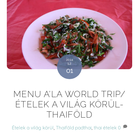
2014
12
01
MENU A’LA WORLD TRIP/
ÉTELEK A VILÁG KÖRÜL-
THAIFÖLD
Ételek a világ körül
,
Thaiföld
padthai
,
thai ételek
0