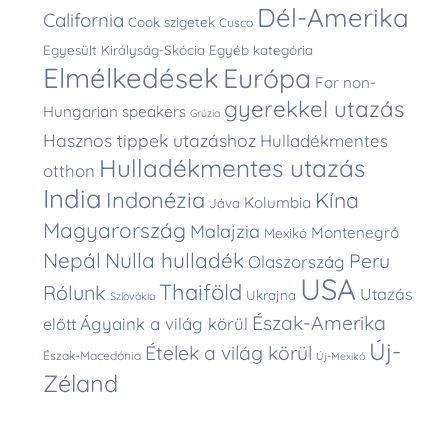
Dél-Amerika
California
Cook szigetek
Cusco
Egyesült Királyság-Skócia
Egyéb kategória
Elmélkedések
Európa
For non-
gyerekkel utazás
Hungarian speakers
Grúzia
Hasznos tippek utazáshoz
Hulladékmentes
Hulladékmentes utazás
otthon
India
Indonézia
Kína
Kolumbia
Jáva
Magyarország
Malajzia
Montenegró
Mexikó
Nepál
Nulla hulladék
Peru
Olaszország
USA
Thaiföld
Rólunk
Utazás
Ukrajna
Szlovákia
Észak-Amerika
Ágyaink a világ körül
előtt
Új-
Ételek a világ körül
Észak-Macedónia
Új-Mexikó
Zéland