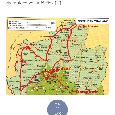
kis malacaival. A férfiak […]
2014
12
03