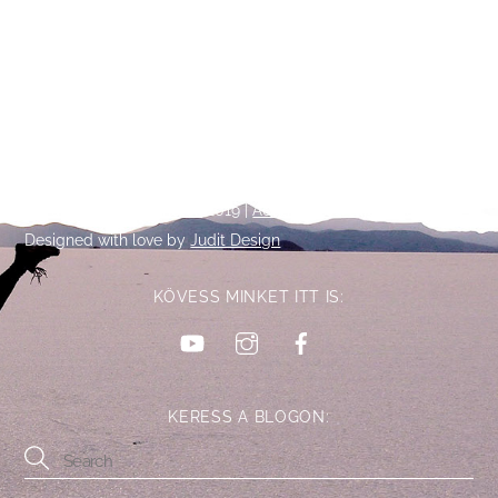
Back
©
Talpalatnyi történetek
2019 |
Adatkezelési tájékoztató
To
Designed with love by
Judit Design
Top
KÖVESS MINKET ITT IS:
YouTube
Instagram
Facebook
KERESS A BLOGON: