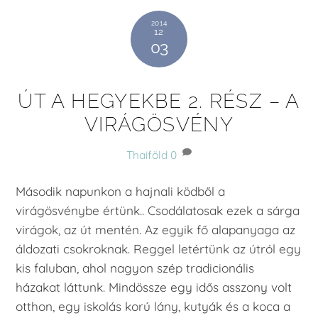
2014
12
03
ÚT A HEGYEKBE 2. RÉSZ – A
VIRÁGÖSVÉNY
Thaiföld
0
Második napunkon a hajnali ködből a
virágösvénybe értünk.. Csodálatosak ezek a sárga
virágok, az út mentén. Az egyik fő alapanyaga az
áldozati csokroknak. Reggel letértünk az útról egy
kis faluban, ahol nagyon szép tradicionális
házakat láttunk. Mindössze egy idős asszony volt
otthon, egy iskolás korú lány, kutyák és a koca a