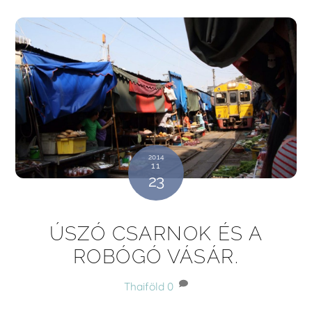
2014
11
23
ÚSZÓ CSARNOK ÉS A
ROBÓGÓ VÁSÁR.
Thaiföld
0