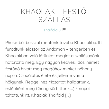
KHAOLAK – FESTŐI
SZÁLLÁS
Thaiföld
0
Phuketből busszal mentünk tovább Khao lakba. Itt
fürödtünk először az Andaman – tengerben és
Khaolakban való létünket megint a szállásadónk
határozta meg. Egy nagyon kedves, idős, német
festőnő hívott meg magához minket néhány
napra. Csodálatos élete és jelleme van a
hölgynek. Reggelihez Mozartot hallgattunk,
esténként meg Chang sört ittunk…:) 3 napot
töltöttünk itt. Khaolak Thaiföld […]