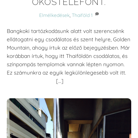
OKOSTELEFONT.
Elmélkedések
,
Thaiföld
1
Bangkoki tartózkodásunk alatt volt szerencsénk
ellátogatni egy csodálatos és szent helyre, Golden
Mountain, ahogy írtuk az előző bejegyzésben. Már
korábban írtuk, hogy itt Thaiföldön csodálatos, és
színpompás templomok vannak lépten nyomon.
Ez számunkra az egyik legkülönlegesebb volt itt.
[…]