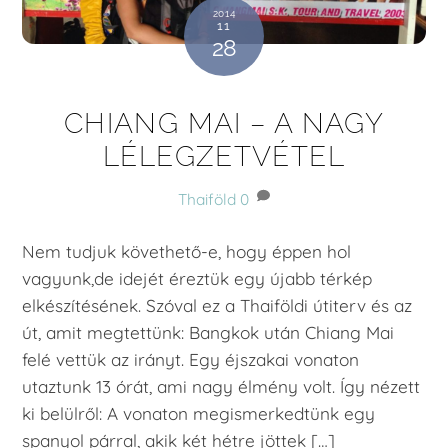
2014
11
28
CHIANG MAI – A NAGY
LÉLEGZETVÉTEL
Thaiföld
0
Nem tudjuk követhető-e, hogy éppen hol
vagyunk,de idejét éreztük egy újabb térkép
elkészítésének. Szóval ez a Thaiföldi útiterv és az
út, amit megtettünk: Bangkok után Chiang Mai
felé vettük az irányt. Egy éjszakai vonaton
utaztunk 13 órát, ami nagy élmény volt. Így nézett
ki belülről: A vonaton megismerkedtünk egy
spanyol párral, akik két hétre jöttek […]