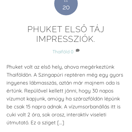
11
20
PHUKET ELSŐ TÁJ
IMPRESSZIÓK.
Thaiföld
0
Phuket volt az első hely, ahova megérkeztünk
Thaiföldön. A Szingapúri reptéren még egy gyors
ingyenes lábmasszás, aztán már majnem oda is
értünk. Repülővel kellett jönni, hogy 30 napos
vízumot kapjunk, amúgy ha szárazföldön lépünk
be csak 15 napra adnak. A vízumsorbanállás itt is
cuki volt 2 óra, sok orosz, interaktív viseleti
útmutató. Ez a sziget […]