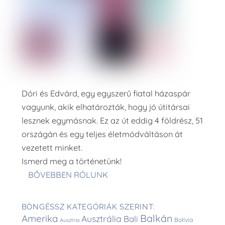
Dóri és Edvárd, egy egyszerű fiatal házaspár
vagyunk, akik elhatározták, hogy jó útitársai
lesznek egymásnak. Ez az út eddig 4 földrész, 51
országán és egy teljes életmódváltáson át
vezetett minket.
Ismerd meg a történetünk!
BŐVEBBEN RÓLUNK
BÖNGÉSSZ KATEGÓRIÁK SZERINT:
Balkán
Amerika
Ausztrália
Bali
Bolívia
Ausztria