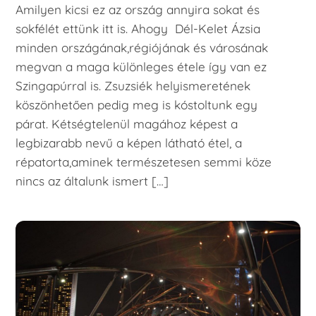
Amilyen kicsi ez az ország annyira sokat és
sokfélét ettünk itt is. Ahogy Dél-Kelet Ázsia
minden országának,régiójának és városának
megvan a maga különleges étele így van ez
Szingapúrral is. Zsuzsiék helyismeretének
köszönhetően pedig meg is kóstoltunk egy
párat. Kétségtelenül magához képest a
legbizarabb nevű a képen látható étel, a
répatorta,aminek természetesen semmi köze
nincs az általunk ismert […]