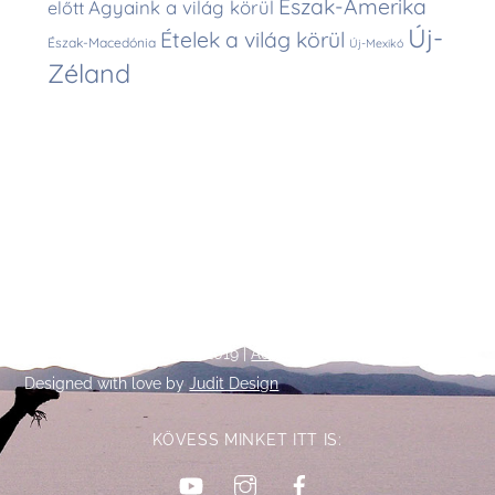
Észak-Amerika
Ágyaink a világ körül
előtt
Új-
Ételek a világ körül
Észak-Macedónia
Új-Mexikó
Zéland
Back
©
Talpalatnyi történetek
2019 |
Adatkezelési tájékoztató
To
Designed with love by
Judit Design
Top
KÖVESS MINKET ITT IS:
YouTube
Instagram
Facebook