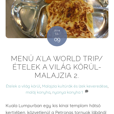
2014
11
09
MENÜ A’LA WORLD TRIP/
ÉTELEK A VILÁG KÖRÜL-
MALAJZIA 2.
Ételek a világ körül
,
Malajzia
kultúrák és ízek keveredése
,
maláj konyha
,
nyonya konyha
1
Kuala Lumpurban egy kis kínai templom hátsó
kertjében, közvetlenül a Petronas tornyok lábánál