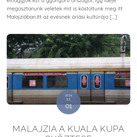
elhagyjuk ezt a gyönyörű országot, így ideje
megosztanunk veletek mit is kóstoltunk meg itt
Malajziában.Itt az evésnek óriási kultúrája […]
2014
11
01
MALAJZIA A KUALA KUPA