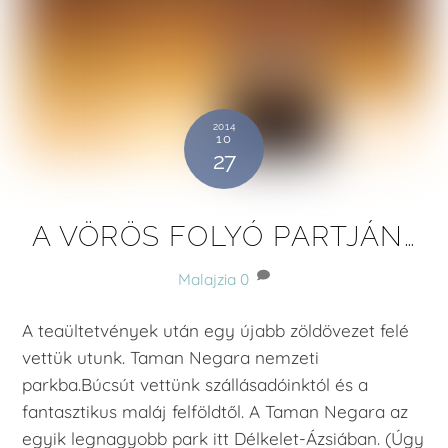
2014
10
27
A VÖRÖS FOLYÓ PARTJÁN…
Malajzia
0
A teaültetvények után egy újabb zöldövezet felé
vettük utunk. Taman Negara nemzeti
parkba.Búcsút vettünk szállásadóinktól és a
fantasztikus maláj felföldtől. A Taman Negara az
egyik legnagyobb park itt Délkelet-Ázsiában. (Úgy