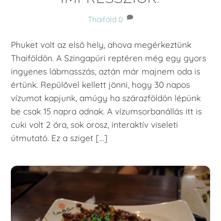
Thaiföld
0
Phuket volt az első hely, ahova megérkeztünk
Thaiföldön. A Szingapúri reptéren még egy gyors
ingyenes lábmasszás, aztán már majnem oda is
értünk. Repülővel kellett jönni, hogy 30 napos
vízumot kapjunk, amúgy ha szárazföldön lépünk
be csak 15 napra adnak. A vízumsorbanállás itt is
cuki volt 2 óra, sok orosz, interaktív viseleti
útmutató. Ez a sziget […]