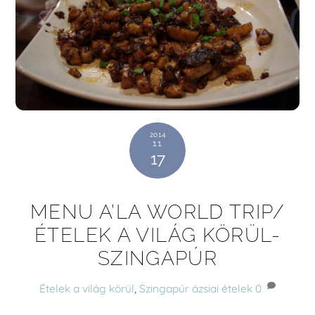
2014
11
17
MENU A’LA WORLD TRIP/
ÉTELEK A VILÁG KÖRÜL-
SZINGAPÚR
Ételek a világ körül
,
Szingapúr
ázsiai ételek
0