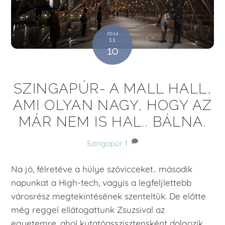
2014
11
10
SZINGAPÚR- A MALL HALL,
AMI OLYAN NAGY, HOGY AZ
MÁR NEM IS HAL.. BÁLNA.
Szingapúr
1
Na jó, félretéve a hülye szóvicceket.. második
napunkat a High-tech, vagyis a legfeljlettebb
városrész megtekintésének szenteltük. De előtte
még reggel ellátogattunk Zsuzsival az
egyetemre, ahol kutatóasszisztensként dolgozik.