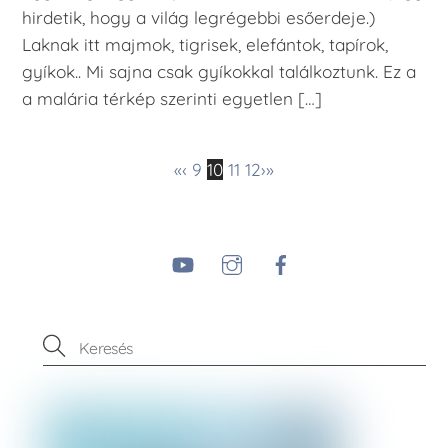
hirdetik, hogy a világ legrégebbi esőerdeje.)
Laknak itt majmok, tigrisek, elefántok, tapírok,
gyíkok.. Mi sajna csak gyíkokkal találkoztunk. Ez a
a malária térkép szerinti egyetlen […]
«
‹
9
10
11
12
›
»
YouTube
Instagram
Facebook