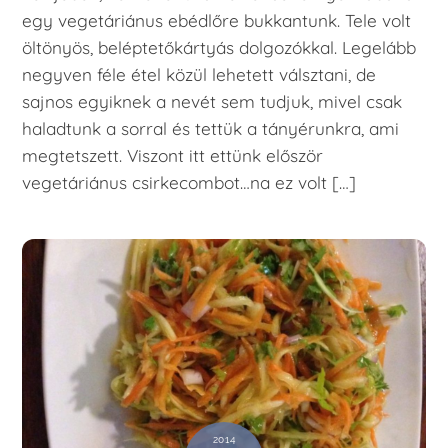
egy vegetáriánus ebédlőre bukkantunk. Tele volt
öltönyös, beléptetőkártyás dolgozókkal. Legelább
negyven féle étel közül lehetett válsztani, de
sajnos egyiknek a nevét sem tudjuk, mivel csak
haladtunk a sorral és tettük a tányérunkra, ami
megtetszett. Viszont itt ettünk először
vegetáriánus csirkecombot…na ez volt […]
2014