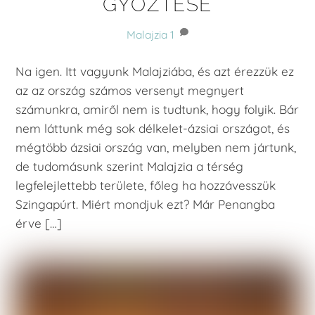
GYŐZTESE
Malajzia
1
Na igen. Itt vagyunk Malajziába, és azt érezzük ez
az az ország számos versenyt megnyert
számunkra, amiről nem is tudtunk, hogy folyik. Bár
nem láttunk még sok délkelet-ázsiai országot, és
mégtöbb ázsiai ország van, melyben nem jártunk,
de tudomásunk szerint Malajzia a térség
legfelejlettebb területe, főleg ha hozzávesszük
Szingapúrt. Miért mondjuk ezt? Már Penangba
érve […]