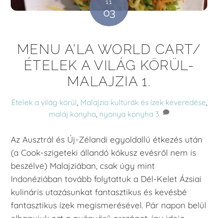
11
03
MENU A’LA WORLD CART/
ÉTELEK A VILÁG KÖRÜL-
MALAJZIA 1.
Ételek a világ körül
,
Malajzia
kultúrák és ízek keveredése
,
maláj konyha
,
nyonya konyha
3
Az Ausztrál és Új-Zélandi egyoldallú étkezés után
(a Cook-szigeteki állandó kókusz evésről nem is
beszélve) Malajziában, csak úgy mint
Indonéziában tovább folytattuk a Dél-Kelet Ázsiai
kulináris utazásunkat fantasztikus és kevésbé
fantasztikus ízek megismerésével. Pár napon belül