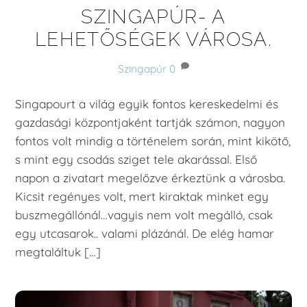
SZINGAPÚR- A
LEHETŐSÉGEK VÁROSA.
Szingapúr
0
Singapourt a világ egyik fontos kereskedelmi és
gazdasági központjaként tartják számon, nagyon
fontos volt mindig a történelem során, mint kikötő,
s mint egy csodás sziget tele akarással. Első
napon a zivatart megelőzve érkeztünk a városba.
Kicsit regényes volt, mert kiraktak minket egy
buszmegállónál…vagyis nem volt megálló, csak
egy utcasarok.. valami plázánál. De elég hamar
megtaláltuk […]