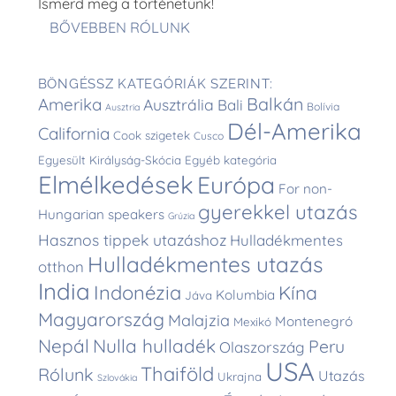
Ismerd meg a történetünk!
BŐVEBBEN RÓLUNK
BÖNGÉSSZ KATEGÓRIÁK SZERINT:
Balkán
Amerika
Ausztrália
Bali
Bolívia
Ausztria
Dél-Amerika
California
Cook szigetek
Cusco
Egyesült Királyság-Skócia
Egyéb kategória
Elmélkedések
Európa
For non-
gyerekkel utazás
Hungarian speakers
Grúzia
Hasznos tippek utazáshoz
Hulladékmentes
Hulladékmentes utazás
otthon
India
Indonézia
Kína
Kolumbia
Jáva
Magyarország
Malajzia
Montenegró
Mexikó
Nepál
Nulla hulladék
Peru
Olaszország
USA
Thaiföld
Rólunk
Utazás
Ukrajna
Szlovákia