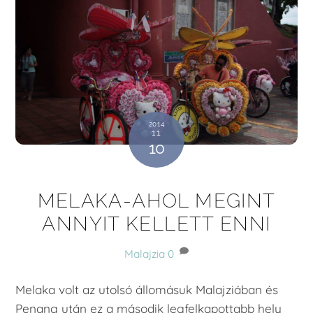
2014
11
10
MELAKA-AHOL MEGINT
ANNYIT KELLETT ENNI
Malajzia
0
Melaka volt az utolsó állomásuk Malajziában és
Penang után ez a második legfelkapottabb hely