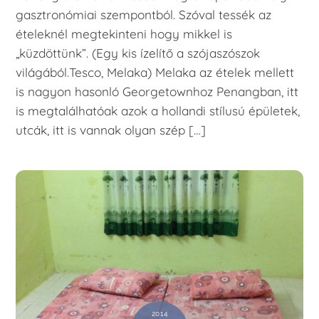
gasztronómiai szempontból. Szóval tessék az
ételeknél megtekinteni hogy mikkel is
„küzdöttünk”. (Egy kis ízelítő a szójaszószok
világából.Tesco, Melaka) Melaka az ételek mellett
is nagyon hasonló Georgetownhoz Penangban, itt
is megtalálhatóak azok a hollandi stílusú épületek,
utcák, itt is vannak olyan szép […]
2014