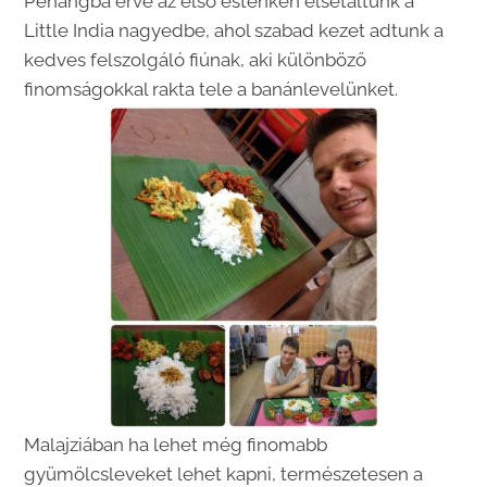
Penangba érve az első esténken elsétáltunk a
Little India nagyedbe, ahol szabad kezet adtunk a
kedves felszolgáló fiúnak, aki különböző
finomságokkal rakta tele a banánlevelünket.
Malajziában ha lehet még finomabb
gyümölcsleveket lehet kapni, természetesen a