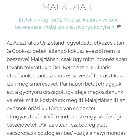
MALAJZIA 1.
Ételek a világ körül
,
Malajzia
kultúrák és ízek
keveredése
,
maláj konyha
,
nyonya konyha
3
Az Ausztrál és Új-Zélandi egyoldallú étkezés után
(a Cook-szigeteki állandó kókusz evésről nem is
beszélve) Malajziában, csak úgy mint Indonéziában
tovább folytattuk a Dél-Kelet Ázsiai kulináris
utazásunkat fantasztikus és kevésbé fantasztikus
ízek megismerésével. Pár napon belül elhagyjuk
ezt a gyönyörű országot, így ideje megosztanunk
veletek mit is kóstoltunk meg itt Malajziában.Itt az
evésnek óriási kultúrája van és az étel
elfogyasztásán kívül minden este egy közösségi
összejövetel. „Aki az utcán, szabad ég alatt
vacsororázik boldog ember.” -tartja a helyi mondás.