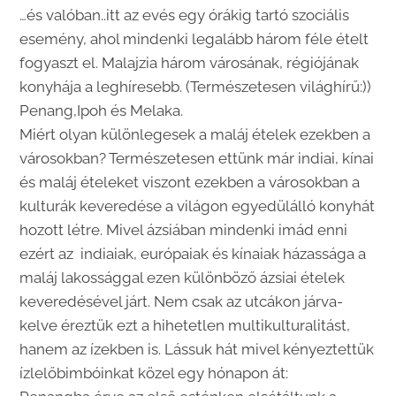
…és valóban..itt az evés egy órákig tartó szociális
esemény, ahol mindenki legalább három féle ételt
fogyaszt el. Malajzia három városának, régiójának
konyhája a leghíresebb. (Természetesen világhírű:))
Penang,Ipoh és Melaka.
Miért olyan különlegesek a maláj ételek ezekben a
városokban? Természetesen ettünk már indiai, kínai
és maláj ételeket viszont ezekben a városokban a
kulturák keveredése a világon egyedülálló konyhát
hozott létre. Mivel ázsiában mindenki imád enni
ezért az indiaiak, európaiak és kínaiak házassága a
maláj lakossággal ezen különböző ázsiai ételek
keveredésével járt. Nem csak az utcákon járva-
kelve éreztük ezt a hihetetlen multikulturalitást,
hanem az ízekben is. Lássuk hát mivel kényeztettük
ízlelőbimbóinkat közel egy hónapon át: