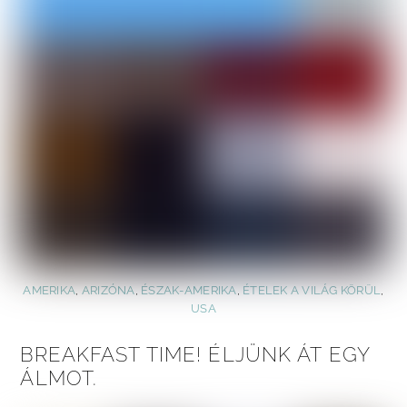
AMERIKA
,
ARIZÓNA
,
ÉSZAK-AMERIKA
,
ÉTELEK A VILÁG KÖRÜL
,
USA
BREAKFAST TIME! ÉLJÜNK ÁT EGY
ÁLMOT.