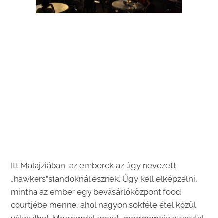
Itt Malajziában az emberek az úgy nevezett
„hawkers”standoknál esznek. Úgy kell elképzelni,
mintha az ember egy bevásárlóközpont food
courtjébe menne, ahol nagyon sokféle étel közül