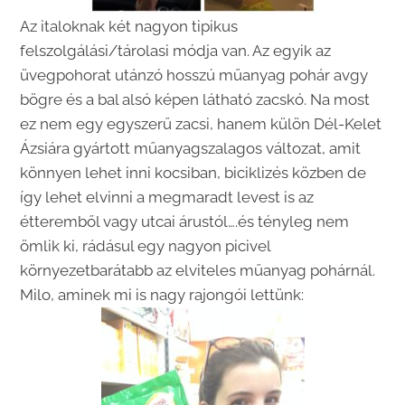
Az italoknak két nagyon tipikus
felszolgálási/tárolasi módja van. Az egyik az
üvegpohorat utánzó hosszú műanyag pohár avgy
bögre és a bal alsó képen látható zacskó. Na most
ez nem egy egyszerű zacsi, hanem külön Dél-Kelet
Ázsiára gyártott műanyagszalagos változat, amit
könnyen lehet inni kocsiban, biciklizés közben de
így lehet elvinni a megmaradt levest is az
étteremből vagy utcai árustól….és tényleg nem
ömlik ki, rádásul egy nagyon picivel
környezetbarátabb az elviteles műanyag pohárnál.
Milo, aminek mi is nagy rajongói lettünk: