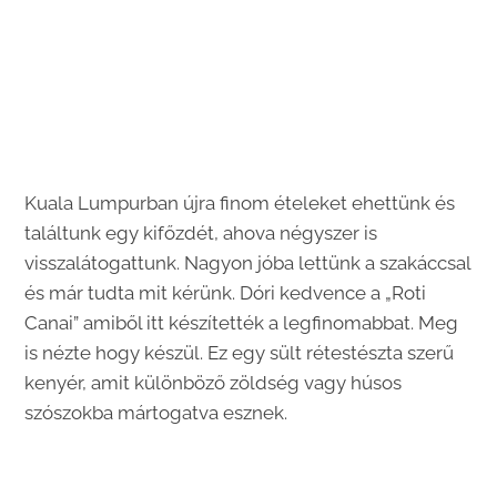
Kuala Lumpurban újra finom ételeket ehettünk és
találtunk egy kifőzdét, ahova négyszer is
visszalátogattunk. Nagyon jóba lettünk a szakáccsal
és már tudta mit kérünk. Dóri kedvence a „Roti
Canai” amiből itt készítették a legfinomabbat. Meg
is nézte hogy készül. Ez egy sült rétestészta szerű
kenyér, amit különböző zöldség vagy húsos
szószokba mártogatva esznek.