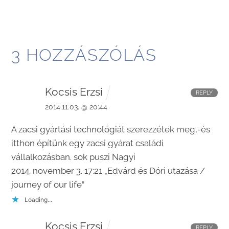
3 HOZZÁSZÓLÁS
Kocsis Erzsi
REPLY
2014.11.03. @ 20:44
A zacsi gyártási technológiát szerezzétek meg,-és
itthon építünk egy zacsi gyárat családi
vállalkozásban. sok puszi Nagyi
2014. november 3. 17:21 „Edvárd és Dóri utazása /
journey of our life”
Loading...
Kocsis Erzsi
REPLY