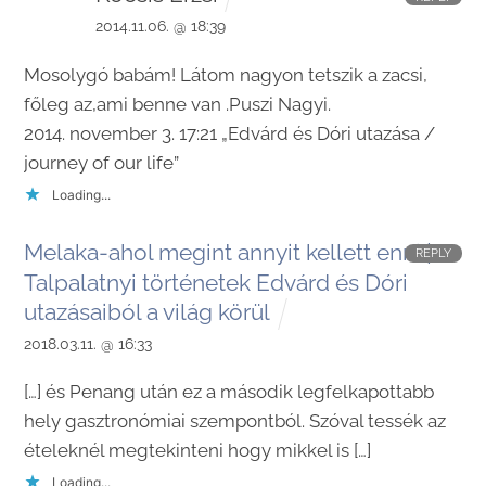
2014.11.06. @ 18:39
Mosolygó babám! Látom nagyon tetszik a zacsi,
főleg az,ami benne van .Puszi Nagyi.
2014. november 3. 17:21 „Edvárd és Dóri utazása /
journey of our life”
Loading...
Melaka-ahol megint annyit kellett enni |
REPLY
Talpalatnyi történetek Edvárd és Dóri
utazásaiból a világ körül
2018.03.11. @ 16:33
[…] és Penang után ez a második legfelkapottabb
hely gasztronómiai szempontból. Szóval tessék az
ételeknél megtekinteni hogy mikkel is […]
Loading...