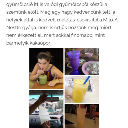
gyümölcslé itt is valódi gyümölcsből készül a
szemünk előtt. Még egy nagy kedvencünk lett, a
helyiek által is kedvelt malátás-csokis ital a Milo. A
Nestlé gyárja…nem is értjük hozzánk még miért
nem érkezett el, mert sokkal finomabb, mint
bármelyik kakaópor.