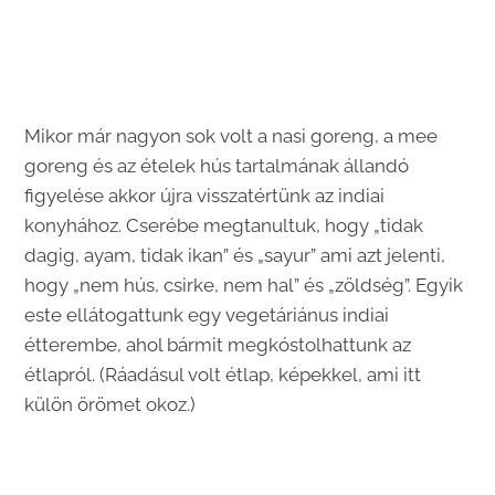
Mikor már nagyon sok volt a nasi goreng, a mee
goreng és az ételek hús tartalmának állandó
figyelése akkor újra visszatértünk az indiai
konyhához. Cserébe megtanultuk, hogy „tidak
dagig, ayam, tidak ikan” és „sayur” ami azt jelenti,
hogy „nem hús, csirke, nem hal” és „zöldség”. Egyik
este ellátogattunk egy vegetáriánus indiai
étterembe, ahol bármit megkóstolhattunk az
étlapról. (Ráadásul volt étlap, képekkel, ami itt
külön örömet okoz.)