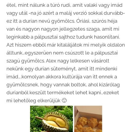
étel, mint nálunk a túró rudi, amit valaki vagy imád
vagy utál -na jó azért a maláj verzió sokkal durvább-
ez itt a durian nevű gyömölcs. Óriási, szúrós héja
van és nagyon nagyon jellegzetes szaga, amit mi
leginkabb a pálpusztai sajthoz tudunk hasonlítani.
Azt hiszem ebből már kitaláljátok mi melyik oldalon
álltunk…egyszerűen nem csúszott le a pálpusztai
szagú gyümölcs. Alex nagy lelkesen vásárolt
nekünk egy durian süteményt, amit itt mindenki
imád….komolyan akkora kultúrája van itt ennek a
gyümölcsnek, hogy vannak boltok, ahol kizárólag
durianból keszült termékeket lehet kapni…ezeket
mi lehetőleg elkerüljük 🙂