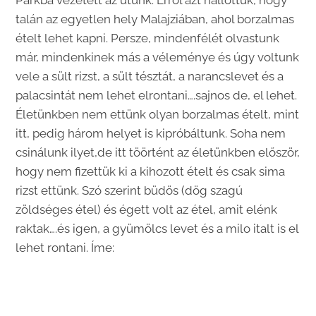
Parkba vezetett az utunk. Erről azt hallottuk, hogy
talán az egyetlen hely Malajziában, ahol borzalmas
ételt lehet kapni. Persze, mindenfélét olvastunk
már, mindenkinek más a véleménye és úgy voltunk
vele a sült rizst, a sült tésztát, a narancslevet és a
palacsintát nem lehet elrontani….sajnos de, el lehet.
Életünkben nem ettünk olyan borzalmas ételt, mint
itt, pedig három helyet is kipróbáltunk. Soha nem
csinálunk ilyet,de itt töörtént az életünkben először,
hogy nem fizettük ki a kihozott ételt és csak sima
rizst ettünk. Szó szerint büdös (dög szagú
zöldséges étel) és égett volt az étel, amit elénk
raktak….és igen, a gyümölcs levet és a milo italt is el
lehet rontani. Íme: