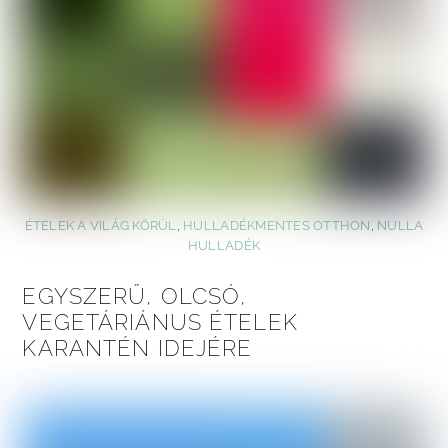
ÉTELEK A VILÁG KÖRÜL
,
HULLADÉKMENTES OTTHON
,
NULLA
HULLADÉK
EGYSZERŰ, OLCSÓ,
VEGETÁRIÁNUS ÉTELEK
KARANTÉN IDEJÉRE