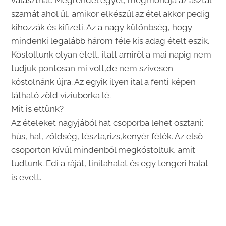
választhat. Megrendel egyet, megmondja az asztal
szamát ahol ül, amikor elkészül az étel akkor pedig
kihozzák és kifizeti. Az a nagy különbség, hogy
mindenki legalább három féle kis adag ételt eszik.
Kóstoltunk olyan ételt, italt amiről a mai napig nem
tudjuk pontosan mi volt,de nem szívesen
kóstolnánk újra. Az egyik ilyen ital a fenti képen
látható zöld víziuborka lé.
Mit is ettünk?
Az ételeket nagyjából hat csoporba lehet osztani:
hús, hal, zöldség, tészta,rizs,kenyér félék. Az első
csoporton kívül mindenből megkóstoltuk, amit
tudtunk. Edi a ráját, tinitahalat és egy tengeri halat
is evett.