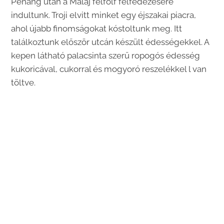
Penang után a Maláj felfölf felfedezésére
indultunk. Troji elvitt minket egy éjszakai piacra,
ahol újabb finomságokat kóstoltunk meg. Itt
találkoztunk először utcán készült édességekkel. A
kepen látható palacsinta szerű ropogós édesség
kukoricával, cukorral és mogyoró reszelékkel l van
töltve.