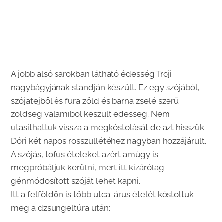
A jobb alsó sarokban látható édesség Troji
nagybágyjának standján készült. Ez egy szójából,
szójatejből és fura zöld és barna zselé szerű
zöldség valamiből készült édesség. Nem
utasíthattuk vissza a megkóstolását de azt hisszük
Dóri két napos rosszullétéhez nagyban hozzájárult.
A szójás, tofus ételeket azért amúgy is
megpróbáljuk kerülni, mert itt kizárólag
génmódosított szóját lehet kapni.
Itt a felföldön is több utcai árus ételét kóstoltuk
meg a dzsungeltúra után: