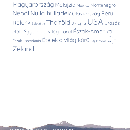
Magyarország
Malajzia
Montenegró
Mexikó
Nepál
Nulla hulladék
Peru
Olaszország
USA
Thaiföld
Rólunk
Utazás
Ukrajna
Szlovákia
Észak-Amerika
Ágyaink a világ körül
előtt
Új-
Ételek a világ körül
Észak-Macedónia
Új-Mexikó
Zéland
Back
©
Talpalatnyi történetek
2019 |
Adatkezelési tájékoztató
To