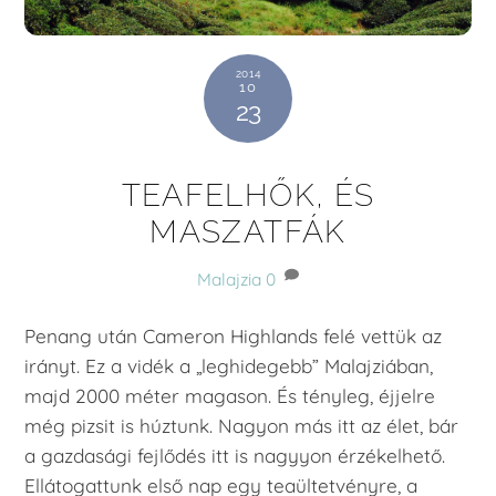
2014
10
23
TEAFELHŐK, ÉS
MASZATFÁK
Malajzia
0
Penang után Cameron Highlands felé vettük az
irányt. Ez a vidék a „leghidegebb” Malajziában,
majd 2000 méter magason. És tényleg, éjjelre
még pizsit is húztunk. Nagyon más itt az élet, bár
a gazdasági fejlődés itt is nagyyon érzékelhető.
Ellátogattunk első nap egy teaültetvényre, a