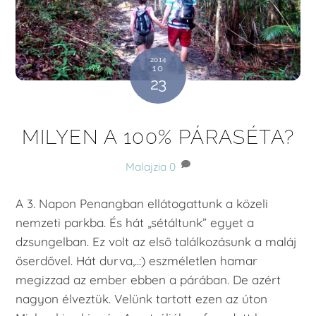
2014
10
23
MILYEN A 100% PÁRASÉTA?
Malajzia
0
A 3. Napon Penangban ellátogattunk a közeli
nemzeti parkba. És hát „sétáltunk” egyet a
dzsungelban. Ez volt az első találkozásunk a maláj
őserdővel. Hát durva,..:) eszméletlen hamar
megizzad az ember ebben a párában. De azért
nagyon élveztük. Velünk tartott ezen az úton