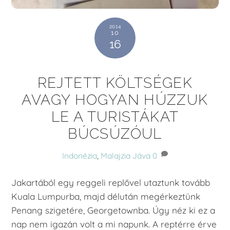
2014
10
16
REJTETT KÖLTSÉGEK
AVAGY HOGYAN HÚZZUK
LE A TURISTÁKAT
BÚCSÚZÓUL
Indonézia
,
Malajzia
Jáva
0
Jakartából egy reggeli replővel utaztunk tovább
Kuala Lumpurba, majd délután megérkeztünk
Penang szigetére, Georgetownba. Úgy néz ki ez a
nap nem igazán volt a mi napunk. A reptérre érve