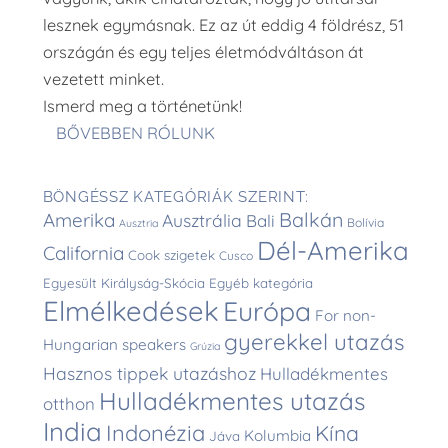
lesznek egymásnak. Ez az út eddig 4 földrész, 51
országán és egy teljes életmódváltáson át
vezetett minket.
Ismerd meg a történetünk!
BŐVEBBEN RÓLUNK
BÖNGÉSSZ KATEGÓRIÁK SZERINT:
Balkán
Amerika
Ausztrália
Bali
Bolívia
Ausztria
Dél-Amerika
California
Cook szigetek
Cusco
Egyesült Királyság-Skócia
Egyéb kategória
Elmélkedések
Európa
For non-
gyerekkel utazás
Hungarian speakers
Grúzia
Hasznos tippek utazáshoz
Hulladékmentes
Hulladékmentes utazás
otthon
India
Indonézia
Kína
Kolumbia
Jáva