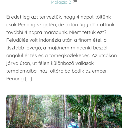
Malajzia
2
Eredetileg azt terveztük, hogy 4 napot töltünk
csak Penang szigetén, de aztán úgy döntöttünk:
további 4 napra maradunk. Miért tettük ezt?
Felüdülés volt Indonézia után a finom étel, a
tisztább levegő, a majdnem mindenki beszél
angolul érzés és a tömegközlekedés. Az utcákon
járva úton, út félen különböző vallások
templomaiba házi oltáraiba botlik az ember.
Penang […]