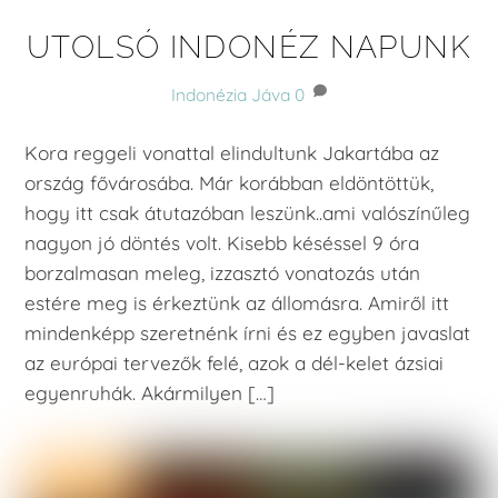
UTOLSÓ INDONÉZ NAPUNK
Indonézia
Jáva
0
Kora reggeli vonattal elindultunk Jakartába az
ország fővárosába. Már korábban eldöntöttük,
hogy itt csak átutazóban leszünk..ami valószínűleg
nagyon jó döntés volt. Kisebb késéssel 9 óra
borzalmasan meleg, izzasztó vonatozás után
estére meg is érkeztünk az állomásra. Amiről itt
mindenképp szeretnénk írni és ez egyben javaslat
az európai tervezők felé, azok a dél-kelet ázsiai
egyenruhák. Akármilyen […]