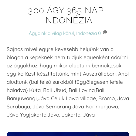
300 ÁGY,365 NAP-
INDONÉZIA
Ágyaink a világ körül
,
Indonézia
0
Sajnos mivel egyre kevesebb helyünk van a
blogon a képeknek nem tudjuk egyenként odaírni
az ágyakhoz, hogy mikor aludtunk bennük,csak
egy kollázst késztítettünk, mint Ausztráliában. Ahol
aludtunk (bal felső sarokból függőlegesen lefele
haladva) Kuta, Bali Ubud, Bali Lovina,Bali
Banyuwangi,Jáva Celuk Lawa village, Bromo, Jáva
Surabaya, Jáva Semarang,Jáva Karimunjawa,
Jáva Yogjakarta,Jáva, Jakarta, Jáva