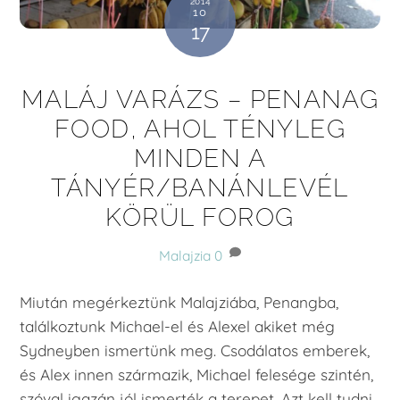
2014
10
17
MALÁJ VARÁZS – PENANAG
FOOD, AHOL TÉNYLEG
MINDEN A
TÁNYÉR/BANÁNLEVÉL
KÖRÜL FOROG
Malajzia
0
Miután megérkeztünk Malajziába, Penangba,
találkoztunk Michael-el és Alexel akiket még
Sydneyben ismertünk meg. Csodálatos emberek,
és Alex innen származik, Michael felesége szintén,
szóval igazán jól ismerték a terepet. Azt kell tudni