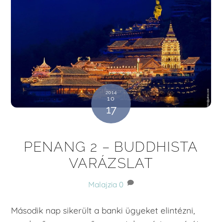
2014
10
17
PENANG 2 – BUDDHISTA
VARÁZSLAT
Malajzia
0
Második nap sikerült a banki ügyeket elintézni,