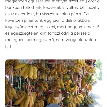
meglepően egyszerűen ment,de azért egy órát a
bankban tóltöttünk, kedvesek is voltak, bár pozitív
csak akkor lesz, ha visszautalják a pénzt. Ezt
követően pihentünk egy picit a déli órákban,
igyekszünk ezt megszokni, mert nagyon kimerítő
és egészségtelen kint tartózkodni a perzselő
melegben, nem egyszerű, nem vagyunk azok a
[…]