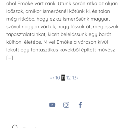
ahol Emőke várt ránk. Utunk során ritka az olyan
időszak, amikor ismerősnél kötünk ki, és talán
még ritkább, hogy ez az ismerősünk magyar,
szóval nagyon vártuk, hogy lássuk őt, megosszuk
tapasztalatainkat, kicsit belelássunk egy barát
külhoni életébe. Mivel Emőke a városon kívül
lakott egy fantasztikus kövekből épített művész
[…]
«
‹
10
11
12
13
›
YouTube
Instagram
Facebook