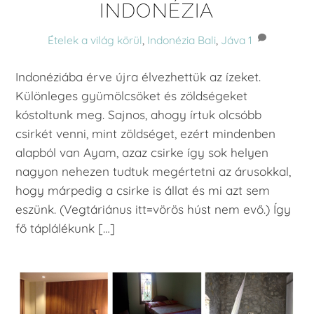
INDONÉZIA
Ételek a világ körül
,
Indonézia
Bali
,
Jáva
1
Indonéziába érve újra élvezhettük az ízeket.
Különleges gyümölcsöket és zöldségeket
kóstoltunk meg. Sajnos, ahogy írtuk olcsóbb
csirkét venni, mint zöldséget, ezért mindenben
alapból van Ayam, azaz csirke így sok helyen
nagyon nehezen tudtuk megértetni az árusokkal,
hogy márpedig a csirke is állat és mi azt sem
eszünk. (Vegtáriánus itt=vörös húst nem evő.) Így
fő táplálékunk […]