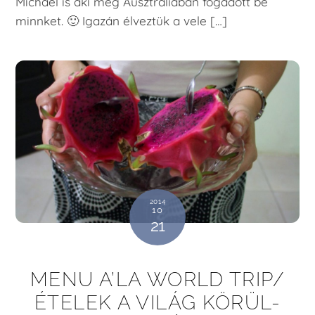
Michael is aki még Ausztráliában fogadott be
minnket. 🙂 Igazán élveztük a vele […]
2014
10
21
MENU A’LA WORLD TRIP/
ÉTELEK A VILÁG KÖRÜL-