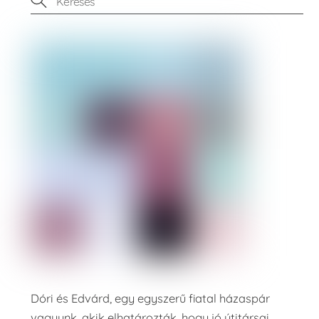
Dóri és Edvárd, egy egyszerű fiatal házaspár
vagyunk, akik elhatározták, hogy jó útitársai