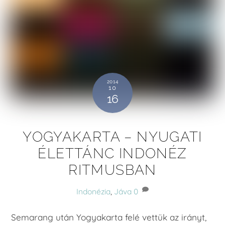
2014
10
16
YOGYAKARTA – NYUGATI
ÉLETTÁNC INDONÉZ
RITMUSBAN
Indonézia
,
Jáva
0
Semarang után Yogyakarta felé vettük az irányt,