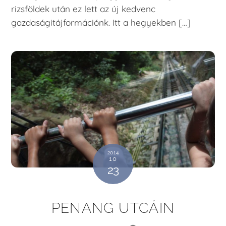
rizsföldek után ez lett az új kedvenc
gazdaságitájformációnk. Itt a hegyekben […]
2014
10
23
PENANG UTCÁIN