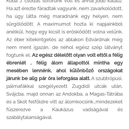
Koba J. csodás sofőrünk volt és annál jobb kalauz.
Ha azt érezte fáradtak vagyunk, nem zavarkolódott,
ha úgy látta még maradnánk egy helyen, nem
sürgölődött. A maximumot hozta ki napjainkból
anélkül, hogy egy kicsit is erősködött volna velünk.
Az éber kitekintgetés az ablakon Edvárdnak még
nem ment igazán, de néhol egész szép látványt
fogtunk el.
Az egész délelőtt olyan volt ettől a félig
ébrenlét , félig álom állapottól mintha egy
mesében lennénk, ahol különböző országokat
járunk be alig pár óra leforgása alatt.
A szubtrópusi,
pálmafákkal szegélyezett Zugdidi utcák után,
Svájcba, majd onnan az Andokba, a Magas-Tátrába
és a Skót felföldre vitt az álomkocsink…mindezeket
fűszerezve a Kaukázus vadságával és
szabálytalanságával.