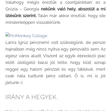
Valahogy mégis éreztük a csontjainkban: ez a
Grúzia – Georgia
nekünk való hely, abszolút a mi
ízlésünk szerint.
Talán már akkor éreztük, hogy ide
mindenképpen visszatérünk.
Larira (grúz pénznem) volt szükségünk, de persze
hajnalban még nincs nyitva egy pénzváltó sem. Az
egész város aludt. Viszont az egyik ébredező piac
előtt üldögélő bácsi jól tette, hogy kiült aznap
reggel egy halom pénzzel és egy táblával, mert
csak nála tudtunk pénz váltani. Ő is, mi is jól
jártunk:-).
IRÁNY A HEGYEK.