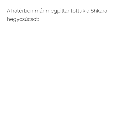
A hátérben már megpillantottuk a Shkara-
hegycsúcsot: