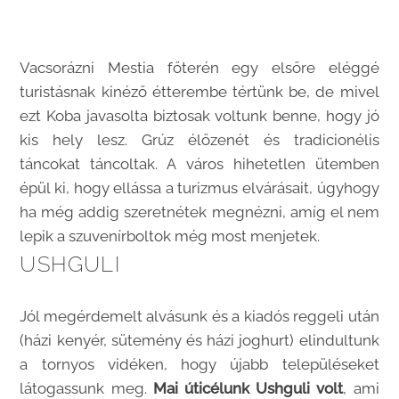
Vacsorázni Mestia főterén egy elsőre eléggé
turistásnak kinéző étterembe tértünk be, de mivel
ezt Koba javasolta biztosak voltunk benne, hogy jó
kis hely lesz. Grúz élőzenét és tradicionélis
táncokat táncoltak. A város hihetetlen ütemben
épül ki, hogy ellássa a turizmus elvárásait, úgyhogy
ha még addig szeretnétek megnézni, amíg el nem
lepik a szuvenírboltok még most menjetek.
USHGULI
Jól megérdemelt alvásunk és a kiadós reggeli után
(házi kenyér, sütemény és házi joghurt) elindultunk
a tornyos vidéken, hogy újabb településeket
látogassunk meg.
Mai úticélunk Ushguli volt
, ami