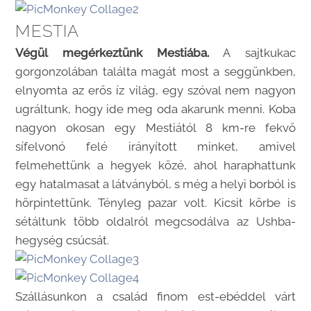
MESTIA
Végül megérkeztünk Mestiába.
A sajtkukac
gorgonzolában találta magát most a seggünkben,
elnyomta az erős íz világ, egy szóval nem nagyon
ugráltunk, hogy ide meg oda akarunk menni. Koba
nagyon okosan egy Mestiától 8 km-re fekvő
sífelvonó felé irányított minket, amivel
felmehettünk a hegyek közé, ahol haraphattunk
egy hatalmasat a látványból, s még a helyi borból is
hörpintettünk. Tényleg pazar volt. Kicsit körbe is
sétáltunk több oldalról megcsodálva az Ushba-
hegység csúcsát.
Szállásunkon a család finom est-ebéddel várt