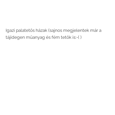
Igazi palatetős házak (sajnos megjelentek már a
tájidegen műanyag és fém tetők is:-( )