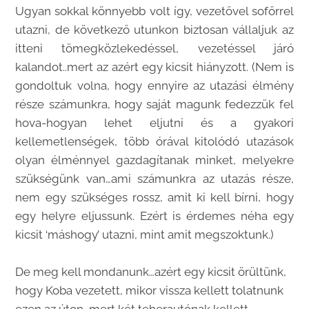
Ugyan sokkal könnyebb volt így, vezetővel sofőrrel
utazni, de következő utunkon biztosan vállaljuk az
itteni tömegközlekedéssel, vezetéssel járó
kalandot..mert az azért egy kicsit hiányzott. (Nem is
gondoltuk volna, hogy ennyire az utazási élmény
része számunkra, hogy saját magunk fedezzük fel
hova-hogyan lehet eljutni és a gyakori
kellemetlenségek, több órával kitolódó utazások
olyan élménnyel gazdagítanak minket, melyekre
szükségünk van…ami számunkra az utazás része,
nem egy szükséges rossz, amit ki kell bírni, hogy
egy helyre eljussunk. Ezért is érdemes néha egy
kicsit ‘máshogy’ utazni, mint amit megszoktunk.)
De meg kell mondanunk…azért egy kicsit örültünk,
hogy Koba vezetett, mikor vissza kellett tolatnunk
ezen az úton, mert két teherautónak kellett