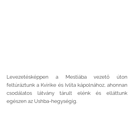
Levezetésképpen a Mestiába vezető úton
feltúráztunk a Kvirike és Ivlita kápolnához, ahonnan
csodálatos látvány tárult elénk és elláttunk
egészen az Ushba-hegységig.