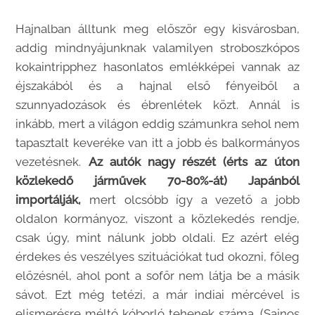
Hajnalban álltunk meg először egy kisvárosban,
addig mindnyájunknak valamilyen stroboszkópos
kokaintripphez hasonlatos emlékképei vannak az
éjszakából és a hajnal első fényeiből a
szunnyadozások és ébrenlétek közt. Annál is
inkább, mert a világon eddig számunkra sehol nem
tapasztalt keveréke van itt a jobb és balkormányos
vezetésnek.
Az autók nagy részét (érts az úton
közlekedő járművek 70-80%-át) Japánból
importálják,
mert olcsóbb így a vezető a jobb
oldalon kormányoz, viszont a közlekedés rendje,
csak úgy, mint nálunk jobb oldali. Ez azért elég
érdekes és veszélyes szituációkat tud okozni, főleg
előzésnél, ahol pont a sofőr nem látja be a másik
sávot. Ezt még tetézi, a már indiai mércével is
elismerésre méltó kóborló tehenek száma. (Sajnos