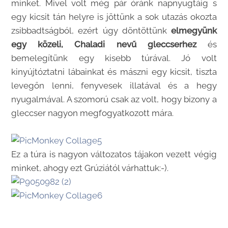
minket. Mivel volt még pár óránk napnyugtáig s
egy kicsit tán helyre is jöttünk a sok utazás okozta
zsibbadtságból, ezért úgy döntöttünk
elmegyünk
egy közeli, Chaladi nevű gleccserhez
és
bemelegítünk egy kisebb túrával. Jó volt
kinyújtóztatni lábainkat és mászni egy kicsit, tiszta
levegőn lenni, fenyvesek illatával és a hegy
nyugalmával. A szomorú csak az volt, hogy bizony a
gleccser nagyon megfogyatkozott mára.
Ez a túra is nagyon változatos tájakon vezett végig
minket, ahogy ezt Grúziától várhattuk:-).