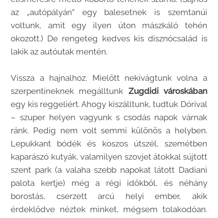
az „autópályán” egy balesetnek is szemtanúi
voltunk, amit egy ilyen úton mászkáló tehén
okozott.) De rengeteg kedves kis disznócsalád is
lakik az autóutak mentén.
Vissza a hajnalhoz. Mielőtt nekivágtunk volna a
szerpentineknek megálltunk
Zugdidi városkában
egy kis reggeliért. Ahogy kiszálltunk, tudtuk Dórival
– szuper helyen vagyunk s csodás napok várnak
ránk. Pedig nem volt semmi különös a helyben.
Lepukkant bódék és koszos útszél, szemétben
kaparászó kutyák, valamilyen szovjet átokkal sújtott
szent park (a valaha szebb napokat látott Dadiani
palota kertje) még a régi időkből, és néhány
borostás, cserzett arcú helyi ember, akik
érdeklődve néztek minket, mégsem tolakodóan.