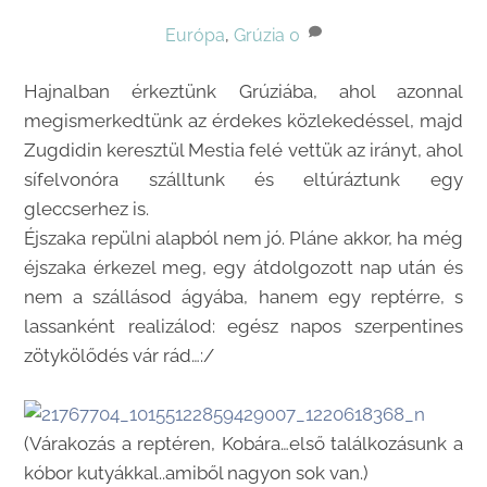
Európa
,
Grúzia
0
Hajnalban érkeztünk Grúziába, ahol azonnal
megismerkedtünk az érdekes közlekedéssel, majd
Zugdidin keresztül Mestia felé vettük az irányt, ahol
sífelvonóra szálltunk és eltúráztunk egy
gleccserhez is.
Éjszaka repülni alapból nem jó. Pláne akkor, ha még
éjszaka érkezel meg, egy átdolgozott nap után és
nem a szállásod ágyába, hanem egy reptérre, s
lassanként realizálod: egész napos szerpentines
zötykölődés vár rád…:/
(Várakozás a reptéren, Kobára…első találkozásunk a
kóbor kutyákkal..amiből nagyon sok van.)