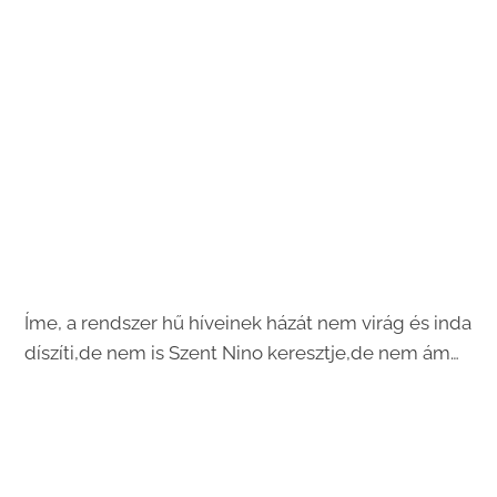
Íme, a rendszer hű híveinek házát nem virág és inda
díszíti,de nem is Szent Nino keresztje,de nem ám…