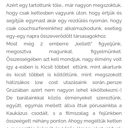
Azért egy tartottunk tőle… már nagyon megszoktuk,
hogy csak kettesben vagyunk úton, hogy értjük és
segítjük egymást akár egy rezdülés nyomán, hogy
csak couchsurfereinkhez alkalmazkodunk, esetleg
egy-egy napra összeverődött társasagokhoz.
Most még 2 emberre „kellett” figyeljünk,
megosztva magunkat, figyelmünket.
Összességében azt kell mondjuk, nagy élmény volt
így 4-esben is. Kicsit többet ettünk, mint akartunk
és kicsit többet is költöttünk, mint megszokott
hátizsákos low cost utazásaink során…persze
Grúziában azért nem nagyon lehet kiköltekezni;-)
De barátainkkal közös élményeket szereztünk,
együtt, egymás mellett állva ittuk pórusainkba a
Kaukázus csodáit, s a filmszalag a fejünkben
összeégett néhány ponton. Ahogy megéltük ketten