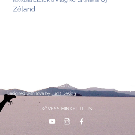
Macedónia
Új-Mexikó
Zéland
Back
©
Talpalatnyi történetek
2019 |
Adatkezelési tájékoztató
To
Designed with love by
Judit Design
Top
KÖVESS MINKET ITT IS:
YouTube
Instagram
Facebook