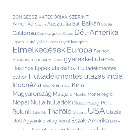
BÖNGÉSSZ KATEGÓRIÁK SZERINT:
Balkán
Amerika
Ausztrália
Bali
Bolívia
Ausztria
Dél-Amerika
California
Cook szigetek
Cusco
Egyesült Királyság-Skócia
Egyéb kategória
Elmélkedések
Európa
For non-
gyerekkel utazás
Hungarian speakers
Grúzia
Hasznos tippek utazáshoz
Hulladékmentes
India
Hulladékmentes utazás
otthon
Indonézia
Kína
Kolumbia
Jáva
Magyarország
Malajzia
Montenegró
Mexikó
Nepál
Nulla hulladék
Peru
Olaszország
USA
Thaiföld
Rólunk
Utazás
Ukrajna
Szlovákia
Észak-Amerika
Ágyaink a világ körül
előtt
Észak-
Új-
Ételek a világ körül