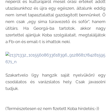
népéről és kultúrájáról mesél órási értéket adott
utazásunkhoz és újra egy egészen, általunk eddig
nem ismet tapasztalattal gazdagított bennünket. Ő
nem csak „egy sima túravezető és sofőr”, hanem
útitárs. Ha Georgá-ba tartotok, akkor nagy
szertettel ajánljuk Koba szolgálatait, megtaláljátok
a Fb-on és email-t is írhattok neki.
Szakartvelo (így hangzik saját nyelvükön) egy
csodálatos és varázslatos hely. Csak javasolni
tudjuk.
(Természetesen ez nem fizetett Koba hirdetés;-))