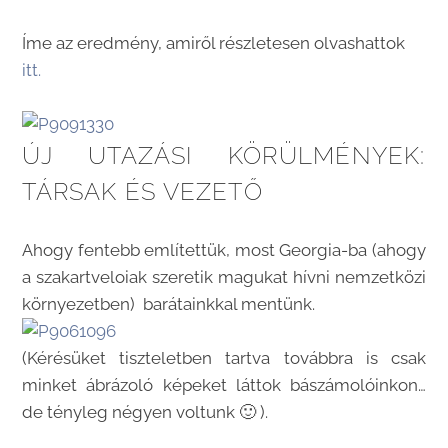
Íme az eredmény, amiről részletesen olvashattok
itt.
ÚJ UTAZÁSI KÖRÜLMÉNYEK:
TÁRSAK ÉS VEZETŐ
Ahogy fentebb említettük, most Georgia-ba (ahogy
a szakartveloiak szeretik magukat hívni nemzetközi
környezetben) barátainkkal mentünk.
(Kérésüket tiszteletben tartva továbbra is csak
minket ábrázoló képeket láttok bászámolóinkon…
de tényleg négyen voltunk 🙂 ).