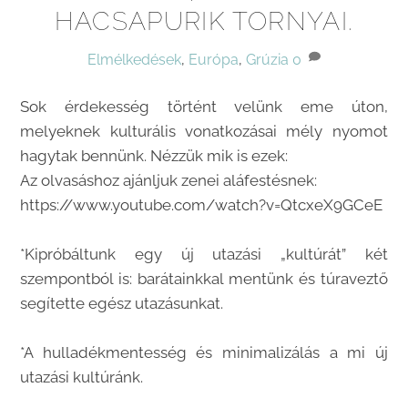
HACSAPURIK TORNYAI.
Elmélkedések
,
Európa
,
Grúzia
0
Sok érdekesség történt velünk eme úton,
melyeknek kulturális vonatkozásai mély nyomot
hagytak bennünk. Nézzük mik is ezek:
Az olvasáshoz ajánljuk zenei aláfestésnek:
https://www.youtube.com/watch?v=QtcxeX9GCeE
*Kipróbáltunk egy új utazási „kultúrát” két
szempontból is: barátainkkal mentünk és túraveztő
segítette egész utazásunkat.
*A hulladékmentesség és minimalizálás a mi új
utazási kultúránk.