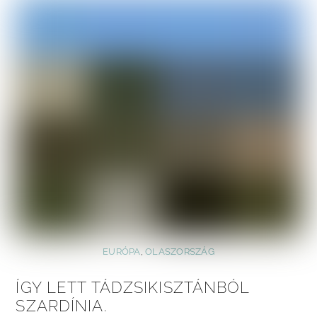
EURÓPA
,
OLASZORSZÁG
ÍGY LETT TÁDZSIKISZTÁNBÓL
SZARDÍNIA.