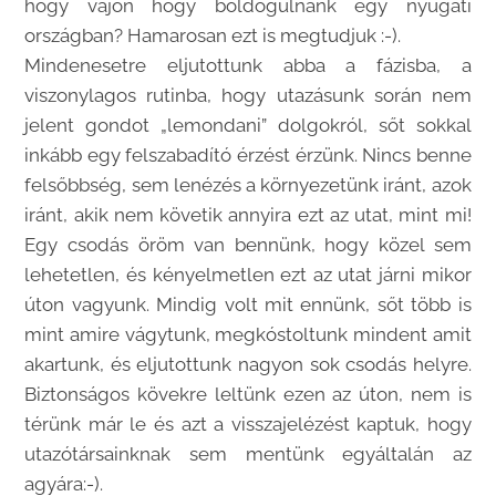
hogy vajon hogy boldogulnánk egy nyugati
országban? Hamarosan ezt is megtudjuk :-).
Mindenesetre eljutottunk abba a fázisba, a
viszonylagos rutinba, hogy utazásunk során nem
jelent gondot „lemondani” dolgokról, sőt sokkal
inkább egy felszabadító érzést érzünk. Nincs benne
felsőbbség, sem lenézés a környezetünk iránt, azok
iránt, akik nem követik annyira ezt az utat, mint mi!
Egy csodás öröm van bennünk, hogy közel sem
lehetetlen, és kényelmetlen ezt az utat járni mikor
úton vagyunk. Mindig volt mit ennünk, sőt több is
mint amire vágytunk, megkóstoltunk mindent amit
akartunk, és eljutottunk nagyon sok csodás helyre.
Biztonságos kövekre leltünk ezen az úton, nem is
térünk már le és azt a visszajelézést kaptuk, hogy
utazótársainknak sem mentünk egyáltalán az
agyára:-).