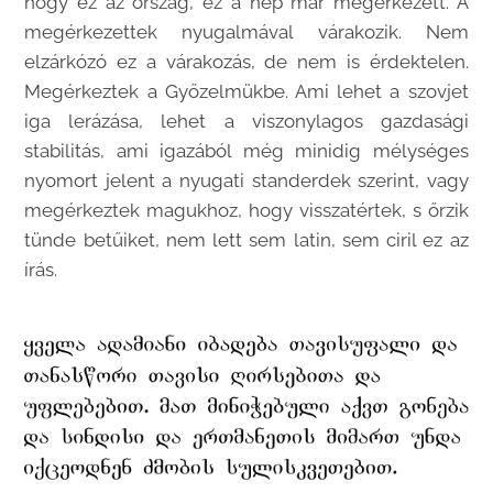
hogy ez az ország, ez a nép már megérkezett. A
megérkezettek nyugalmával várakozik. Nem
elzárkózó ez a várakozás, de nem is érdektelen.
Megérkeztek a Győzelmükbe. Ami lehet a szovjet
iga lerázása, lehet a viszonylagos gazdasági
stabilitás, ami igazából még minidig mélységes
nyomort jelent a nyugati standerdek szerint, vagy
megérkeztek magukhoz, hogy visszatértek, s őrzik
tünde betűiket, nem lett sem latin, sem ciril ez az
írás.