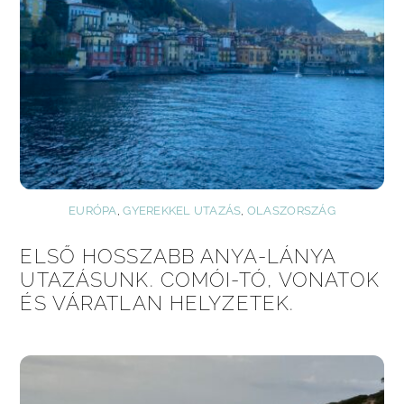
EURÓPA
,
GYEREKKEL UTAZÁS
,
OLASZORSZÁG
ELSŐ HOSSZABB ANYA-LÁNYA
UTAZÁSUNK. COMÓI-TÓ, VONATOK
ÉS VÁRATLAN HELYZETEK.