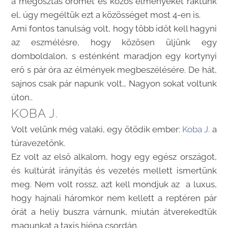
a megosztás örömét és közös élményeket raktunk
el, úgy megéltük ezt a közösséget most 4-en is.
Ami fontos tanulság volt, hogy több időt kell hagyni
az eszmélésre, hogy közösen üljünk egy
domboldalon, s esténként maradjon egy kortynyi
erő s pár óra az élmények megbeszélésére. De hát,
sajnos csak pár napunk volt… Nagyon sokat voltunk
úton..
KOBA J.
Volt velünk még valaki, egy ötödik ember:
Koba J.
a
túravezetőnk.
Ez volt az első alkalom, hogy egy egész országot,
és kultúrát irányítás és vezetés mellett ismertünk
meg. Nem volt rossz, azt kell mondjuk az a luxus,
hogy hajnali háromkor nem kellett a reptéren pár
órát a heliy buszra várnunk, miután átverekedtük
magunkat a taxis hiéna csordán.