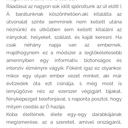
Ráadásul az nagyon sok időt spóroltunk az út előtt (
Á. barátunknak köszönhetően,aki kitalálta az
útvonalat szinte semminek nem kellett utána
néznünk) és útközben sem kellett kitalálni az
irányokat, helyeket, szállást, és kaját keresni. Ha
csak néhány napja van az embernek,
majdhogynem ez a módszer a legtökéletesebb
amennyiben egy informatív, biztonságos és
intenzív élményre vágyik. Főként igaz ez olyankor,
mikor egy olyan ember vezet minket, aki már
évtizedek óta ezt csinálja, s még most is
lenyűgözve néz az ezerszer végigjárt tájakat,
fényképezget telefonjával, s naponta posztol, hogy
milyen csodás az Ő hazája.
Koba éleltének, élete egy-egy darabkájának
megismerése, az a szeretet, amivel országáról,