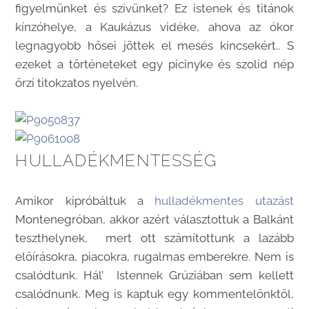
figyelmünket és szívünket? Ez istenek és titánok
kínzóhelye, a Kaukázus vidéke, ahova az ókor
legnagyobb hősei jöttek el mesés kincsekért.. S
ezeket a történeteket egy picinyke és szolid nép
őrzi titokzatos nyelvén.
HULLADÉKMENTESSÉG
Amikor kipróbáltuk a
hulladékmentes utazást
Montenegróban, akkor azért választottuk a Balkánt
teszthelynek, mert ott számítottunk a lazább
előírásokra, piacokra, rugalmas emberekre. Nem is
csalódtunk. Hál’ Istennek Grúziában sem kellett
csalódnunk. Meg is kaptuk egy kommentelőnktől,