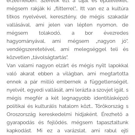
érzelmeiben. Szeretik ezt a tájat és épületeiket,
mégsem rakják ki „flitterrel”… Itt van ez a kultúra
titkos nyelvével, keresztény, de mégis szakadár
vallásával, ami jelen van lépten nyomon, de
mégsem tolakodó, a bor évezredes
hagyományával, ami mégsem „nagyon jó”,
vendégszeretetével, ami melegséggel teli és
közvetlen „távolságtartás”.
Van valami nagyon elzárt és mégis nyílt lapokkal
való akarat ebben a világban, ami megtartotta
ennek a pár millió embernek a függetlenségét,
nyelvét, egyedi vallását, ami lerázta a szovjet igát, s
mégis megfér a két legnagyobb identitásképző
politikai és kulturális hatalom közt… Törökország s
Oroszország kereskedelmi hídjaként. Érezhető a
gyarapodás és fejlődés, mégsem tapasztaltunk
kapkodást. Mi ez a varázslat, ami rabul ejti