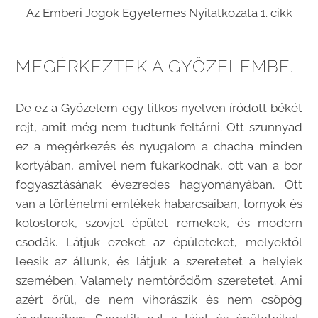
Az Emberi Jogok Egyetemes Nyilatkozata 1. cikk
MEGÉRKEZTEK A GYŐZELEMBE.
De ez a Győzelem egy titkos nyelven íródott békét
rejt, amit még nem tudtunk feltárni. Ott szunnyad
ez a megérkezés és nyugalom a chacha minden
kortyában, amivel nem fukarkodnak, ott van a bor
fogyasztásának évezredes hagyományában. Ott
van a történelmi emlékek habarcsaiban, tornyok és
kolostorok, szovjet épület remekek, és modern
csodák. Látjuk ezeket az épületeket, melyektől
leesik az állunk, és látjuk a szeretetet a helyiek
szemében. Valamely nemtörődöm szeretetet. Ami
azért örül, de nem vihorászik és nem csöpög