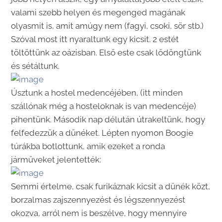
valami szebb helyen és megenged magának
olyasmit is, amit amúgy nem (fagyi, csoki, sör stb.)
Szóval most itt nyaraltunk egy kicsit. 2 estét
töltöttünk az oázisban. Első este csak lődöngtünk
és sétáltunk.
Úsztunk a hostel medencéjében, (itt minden
szállónak még a hosteloknak is van medencéje)
pihentünk. Második nap délután útrakeltünk, hogy
felfedezzük a dűnéket. Lépten nyomon Boogie
túrákba botlottunk, amik ezeket a ronda
járműveket jelentették:
Semmi értelme, csak furikáznak kicsit a dűnék közt,
borzalmas zajszennyezést és légszennyezést
okozva, arról nem is beszélve, hogy mennyire