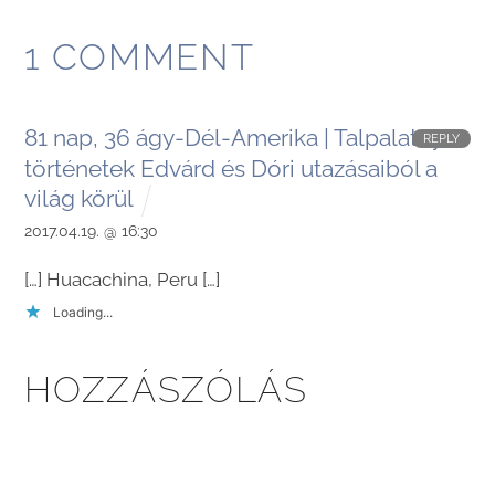
1 COMMENT
81 nap, 36 ágy-Dél-Amerika | Talpalatnyi
REPLY
történetek Edvárd és Dóri utazásaiból a
világ körül
2017.04.19. @ 16:30
[…] Huacachina, Peru […]
Loading...
HOZZÁSZÓLÁS