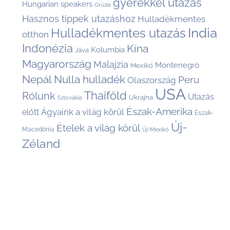
gyerekkel utazás
Hungarian speakers
Grúzia
Hasznos tippek utazáshoz
Hulladékmentes
India
Hulladékmentes utazás
otthon
Indonézia
Kína
Kolumbia
Jáva
Magyarország
Malajzia
Montenegró
Mexikó
Nepál
Nulla hulladék
Peru
Olaszország
USA
Thaiföld
Rólunk
Utazás
Ukrajna
Szlovákia
Észak-Amerika
Ágyaink a világ körül
előtt
Észak-
Új-
Ételek a világ körül
Macedónia
Új-Mexikó
Zéland