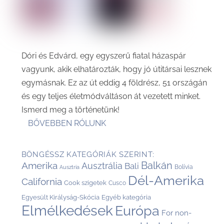
Dóri és Edvárd, egy egyszerű fiatal házaspár
vagyunk, akik elhatározták, hogy jó útitársai lesznek
egymásnak. Ez az út eddig 4 földrész, 51 országán
és egy teljes életmódváltáson át vezetett minket.
Ismerd meg a történetünk!
BŐVEBBEN RÓLUNK
BÖNGÉSSZ KATEGÓRIÁK SZERINT:
Balkán
Amerika
Ausztrália
Bali
Bolívia
Ausztria
Dél-Amerika
California
Cook szigetek
Cusco
Egyesült Királyság-Skócia
Egyéb kategória
Elmélkedések
Európa
For non-