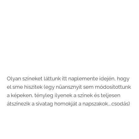
Olyan színeket láttunk itt naplemente idején, hogy
el sme hiszitek (egy nüansznyit sem módosítottunk
a képeken, tényleg ilyenek a színek és teljesen
átszínezik a sivatag homokját a napszakok….csodás)