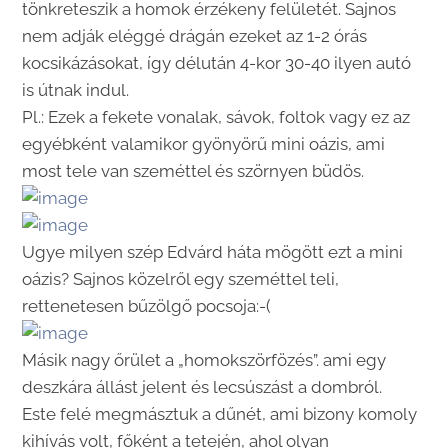
tönkreteszik a homok érzékeny felületét. Sajnos
nem adják eléggé drágán ezeket az 1-2 órás
kocsikázásokat, így délután 4-kor 30-40 ilyen autó
is útnak indul.
Pl.: Ezek a fekete vonalak, sávok, foltok vagy ez az
egyébként valamikor gyönyörű mini oázis, ami
most tele van szeméttel és szörnyen büdös.
Ugye milyen szép Edvárd háta mögött ezt a mini
oázis? Sajnos közelről egy szeméttel teli,
rettenetesen bűzölgő pocsoja:-(
Másik nagy őrület a „homokszörfözés”. ami egy
deszkára állást jelent és lecsúszást a dombról.
Este felé megmásztuk a dűnét, ami bizony komoly
kihívás volt, főként a tetején, ahol olyan