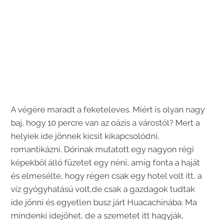
A végére maradt a feketeleves. Miért is olyan nagy
baj, hogy 10 percre van az oázis a várostól? Mert a
helyiek ide jönnek kicsit kikapcsolódni,
romantikázni. Dórinak mutatott egy nagyon régi
képekből álló füzetet egy néni, amíg fonta a haját
és elmesélte, hogy régen csak egy hotel volt itt, a
víz gyógyhatású volt,de csak a gazdagok tudtak
ide jönni és egyetlen busz járt Huacachinába. Ma
mindenki idejöhet, de a szemetet itt hagyják,