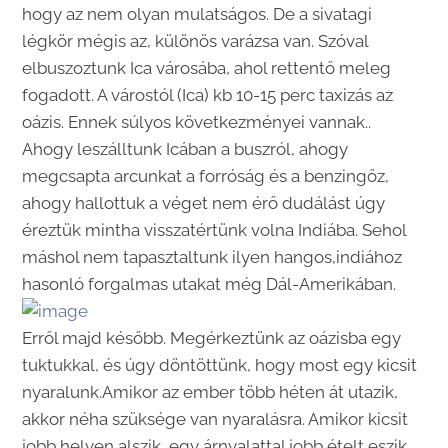
hogy az nem olyan mulatságos. De a sivatagi
légkör mégis az, különös varázsa van. Szóval
elbuszoztunk Ica városába, ahol rettentő meleg
fogadott. A várostól (Ica) kb 10-15 perc taxizás az
oázis. Ennek súlyos következményei vannak..
Ahogy leszálltunk Icában a buszról, ahogy
megcsapta arcunkat a forróság és a benzingőz,
ahogy hallottuk a véget nem érő dudálást úgy
éreztük mintha visszatértünk volna Indiába. Sehol
máshol nem tapasztaltunk ilyen hangos,indiához
hasonló forgalmas utakat még Dál-Amerikában.
Erről majd később. Megérkeztünk az oázisba egy
tuktukkal, és úgy döntöttünk, hogy most egy kicsit
nyaralunk.Amikor az ember több héten át utazik,
akkor néha szüksége van nyaralásra. Amikor kicsit
jobb helyen alszik, egy árnyalattal jobb ételt eszik,