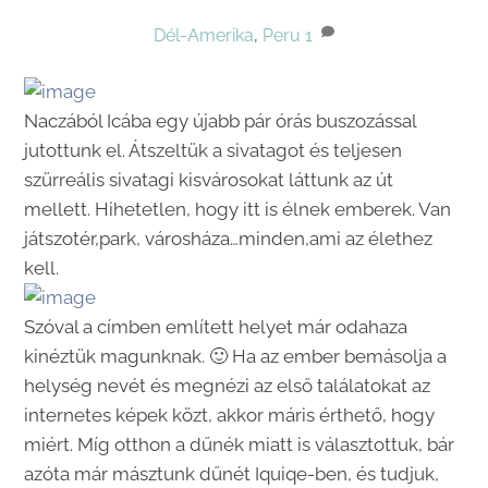
Dél-Amerika
,
Peru
1
Naczából Icába egy újabb pár órás buszozással
jutottunk el. Átszeltük a sivatagot és teljesen
szürreális sivatagi kisvárosokat láttunk az út
mellett. Hihetetlen, hogy itt is élnek emberek. Van
játszotér,park, városháza…minden,ami az élethez
kell.
Szóval a címben említett helyet már odahaza
kinéztük magunknak. 🙂 Ha az ember bemásolja a
helység nevét és megnézi az első találatokat az
internetes képek közt, akkor máris érthető, hogy
miért. Míg otthon a dűnék miatt is választottuk, bár
azóta már másztunk dűnét Iquiqe-ben, és tudjuk,