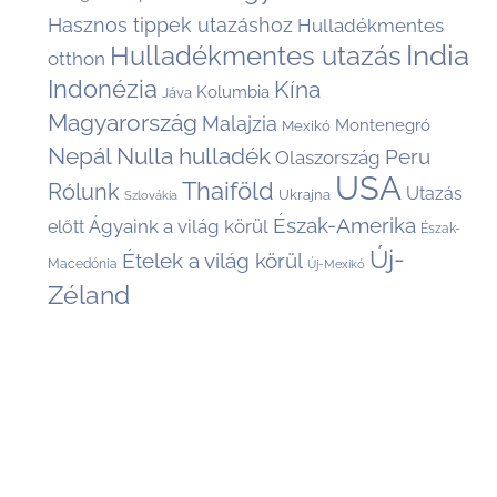
Hasznos tippek utazáshoz
Hulladékmentes
India
Hulladékmentes utazás
otthon
Indonézia
Kína
Kolumbia
Jáva
Magyarország
Malajzia
Montenegró
Mexikó
Nepál
Nulla hulladék
Peru
Olaszország
USA
Thaiföld
Rólunk
Utazás
Ukrajna
Szlovákia
Észak-Amerika
Ágyaink a világ körül
előtt
Észak-
Új-
Ételek a világ körül
Macedónia
Új-Mexikó
Zéland