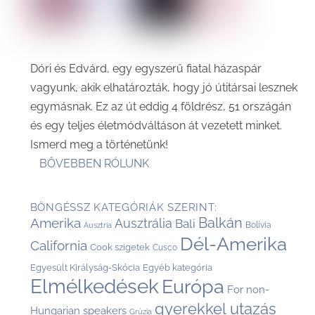
Dóri és Edvárd, egy egyszerű fiatal házaspár
vagyunk, akik elhatározták, hogy jó útitársai lesznek
egymásnak. Ez az út eddig 4 földrész, 51 országán
és egy teljes életmódváltáson át vezetett minket.
Ismerd meg a történetünk!
BŐVEBBEN RÓLUNK
BÖNGÉSSZ KATEGÓRIÁK SZERINT:
Balkán
Amerika
Ausztrália
Bali
Bolívia
Ausztria
Dél-Amerika
California
Cook szigetek
Cusco
Egyesült Királyság-Skócia
Egyéb kategória
Elmélkedések
Európa
For non-
gyerekkel utazás
Hungarian speakers
Grúzia