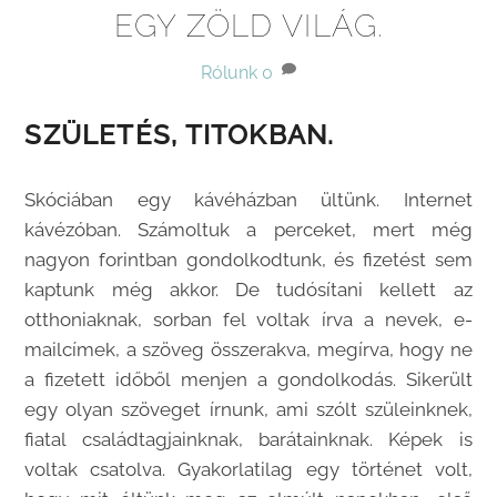
EGY ZÖLD VILÁG.
Rólunk
0
SZÜLETÉS, TITOKBAN.
Skóciában egy kávéházban ültünk. Internet
kávézóban. Számoltuk a perceket, mert még
nagyon forintban gondolkodtunk, és fizetést sem
kaptunk még akkor. De tudósítani kellett az
otthoniaknak, sorban fel voltak írva a nevek, e-
mailcímek, a szöveg összerakva, megírva, hogy ne
a fizetett időből menjen a gondolkodás. Sikerült
egy olyan szöveget írnunk, ami szólt szüleinknek,
fiatal családtagjainknak, barátainknak. Képek is
voltak csatolva. Gyakorlatilag egy történet volt,