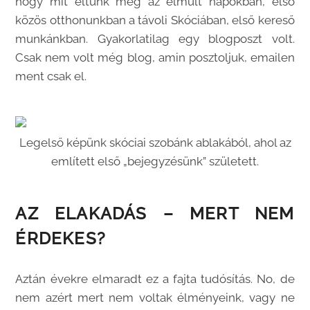
hogy mit éltünk meg az elmúlt napokban, első
közös otthonunkban a távoli Skóciában, első kereső
munkánkban. Gyakorlatilag egy blogposzt volt.
Csak nem volt még blog, amin posztoljuk, emailen
ment csak el.
Legelső képünk skóciai szobánk ablakából, ahol az
említett első „bejegyzésünk” született.
AZ ELAKADÁS – MERT NEM
ÉRDEKES?
Aztán évekre elmaradt ez a fajta tudósítás. No, de
nem azért mert nem voltak élményeink, vagy ne