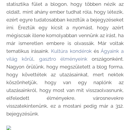
statisztika fület a blogon, hogy többen nézik az
oldalt, mint ahány ember tudhat róla, hogy létezik,
ezért egyre tudatosabban kezdtük a bejegyzéseket
írni. Éreztük egy kicsit a nyomást, hogy azért
mégiscsak illene komolyabban vennünk az írást, ha
már ismeretlen embere is olvassák. Már voltak
tematikus írásaink.
Kultúra kondérok
és
Ágyaink a
világ körül
,
gasztro élményeink
országonként.
Nagyon örülünk, hogy megszületett a blog forma,
hogy követtétek az utazásainkat, mert nektek
köszönhetjük, hogy van egy naplónk az
utazásainkról, hogy most van mit visszaolvasnunk,
elfeledett élményekre, városnevekre
visszatekintenünk, ez a mostani pedig már a 312.
bejegyzésünk.