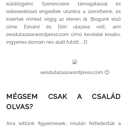
küldözgetni. Szerencsére támogatással és
lelkesedéssel engedtek utunkra a szeretteink, és
kísértek minket végig az éteren át. Blogunk első
címe Edvárd és Dóri utazása volt, ami
eesdutazasa.wordpress.com című kevésbé kreatív,
ingyenes domain név alatt futott. …:D
eesdutazasa.wordpress.com 🙂
MÉGSEM CSAK A CSALÁD
OLVAS?
Arra lettünk figyelmesek, miután felfedeztük a