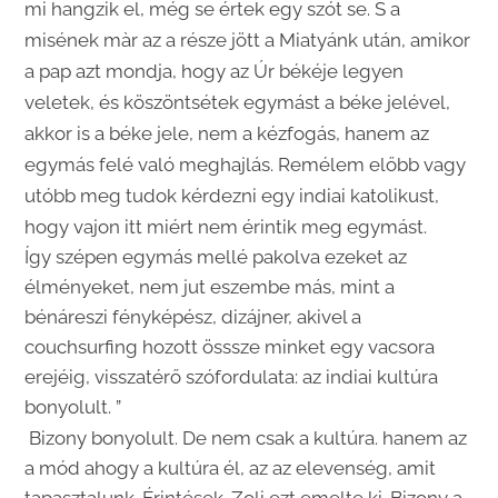
mi hangzik el, még se értek egy szót se. S a
misének màr az a része jött a Miatyánk után, amikor
a pap azt mondja, hogy az Úr békéje legyen
veletek, és köszöntsétek egymást a béke jelével,
akkor is a béke jele, nem a kézfogás, hanem az
egymás felé való meghajlás. Remélem előbb vagy
utóbb meg tudok kérdezni egy indiai katolikust,
hogy vajon itt miért nem érintik meg egymást.
Így szépen egymás mellé pakolva ezeket az
élményeket, nem jut eszembe más, mint a
bénáreszi fényképész, dizájner, akivel a
couchsurfing hozott össsze minket egy vacsora
erejéig, visszatérő szófordulata: az indiai kultúra
bonyolult. ”
Bizony bonyolult. De nem csak a kultúra. hanem az
a mód ahogy a kultúra él, az az elevenség, amit