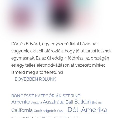
Dóri és Edvárd, egy egyszerű fiatal házaspár
vagyunk, akik elhatározták, hogy jó útitársai lesznek
egymásnak. Ez az út eddig 4 földrész, 51 országán
és egy teljes életmódváltáson át vezetett minket.
Ismerd meg a történetünk!
BŐVEBBEN RÓLUNK
BÖNGÉSSZ KATEGÓRIÁK SZERINT:
Balkán
Amerika
Ausztrália
Bali
Bolívia
Ausztria
Dél-Amerika
California
Cook szigetek
Cusco