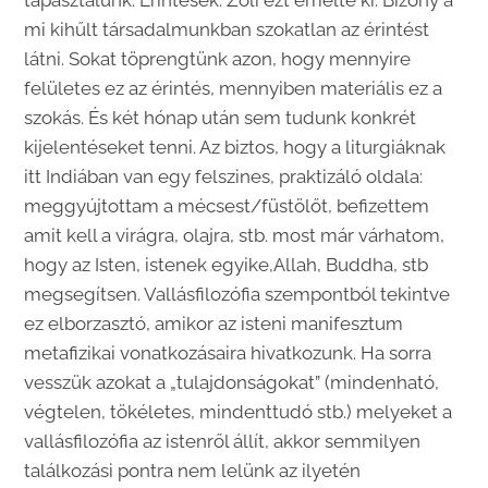
tapasztalunk. Érintések. Zoli ezt emelte ki. Bizony a
mi kihűlt társadalmunkban szokatlan az érintést
látni. Sokat töprengtünk azon, hogy mennyire
felületes ez az érintés, mennyiben materiális ez a
szokás. És két hónap után sem tudunk konkrét
kijelentéseket tenni. Az biztos, hogy a liturgiáknak
itt Indiában van egy felszines, praktizáló oldala:
meggyújtottam a mécsest/füstölőt, befizettem
amit kell a virágra, olajra, stb. most már várhatom,
hogy az Isten, istenek egyike,Allah, Buddha, stb
megsegítsen. Vallásfilozófia szempontból tekintve
ez elborzasztó, amikor az isteni manifesztum
metafizikai vonatkozásaira hivatkozunk. Ha sorra
vesszük azokat a „tulajdonságokat” (mindenható,
végtelen, tökéletes, mindenttudó stb.) melyeket a
vallásfilozófia az istenről állít, akkor semmilyen
találkozási pontra nem lelünk az ilyetén