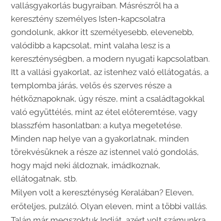
vallásgyakorlás bugyraiban. Másrészről ha a
keresztény személyes Isten-kapcsolatra
gondolunk, akkor itt személyesebb, elevenebb,
valódibb a kapcsolat, mint valaha lesz is a
kereszténységben, a modern nyugati kapcsolatban.
Itt a vallási gyakorlat, az istenhez való ellátogatás, a
templomba járás, velős és szerves része a
hétköznapoknak, úgy része, mint a családtagokkal
való együttélés, mint az étel előteremtése, vagy
blasszfém hasonlatban: a kutya megetetése.
Minden nap helye van a gyakorlatnak, minden
törekvésüknek a része az istennel való gondolás,
hogy majd neki áldoznak, imádkoznak,
ellátogatnak, stb.
Milyen volt a kereszténység Keralában? Eleven,
erőteljes, pulzáló. Olyan eleven, mint a többi vallás.
Talán már megszoktuk Indiát, azért volt számunkra