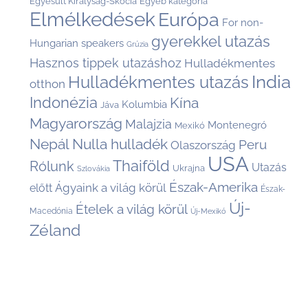
Egyesült Királyság-Skócia
Egyéb kategória
Elmélkedések
Európa
For non-
gyerekkel utazás
Hungarian speakers
Grúzia
Hasznos tippek utazáshoz
Hulladékmentes
India
Hulladékmentes utazás
otthon
Indonézia
Kína
Kolumbia
Jáva
Magyarország
Malajzia
Montenegró
Mexikó
Nepál
Nulla hulladék
Peru
Olaszország
USA
Thaiföld
Rólunk
Utazás
Ukrajna
Szlovákia
Észak-Amerika
Ágyaink a világ körül
előtt
Észak-
Új-
Ételek a világ körül
Macedónia
Új-Mexikó
Zéland