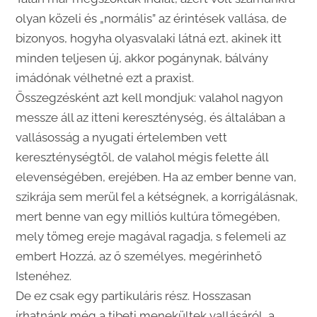
olyan közeli és „normális” az érintések vallása, de
bizonyos, hogyha olyasvalaki látná ezt, akinek itt
minden teljesen új, akkor pogánynak, bálvány
imádónak vélhetné ezt a praxist.
Összegzésként azt kell mondjuk: valahol nagyon
messze áll az itteni kereszténység, és általában a
vallásosság a nyugati értelemben vett
kereszténységtől, de valahol mégis felette áll
elevenségében, erejében. Ha az ember benne van,
szikrája sem merül fel a kétségnek, a korrigálásnak,
mert benne van egy milliós kultúra tömegében,
mely tömeg ereje magával ragadja, s felemeli az
embert Hozzá, az ő személyes, megérinhető
Istenéhez.
De ez csak egy partikuláris rész. Hosszasan
írhatnánk még a tibeti menekültek vallásáról, a