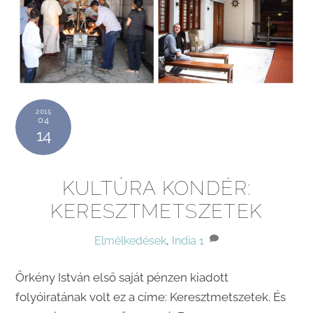
2015
04
14
KULTÚRA KONDÉR:
KERESZTMETSZETEK
Elmélkedések
,
India
1
Örkény István első saját pénzen kiadott
folyóiratának volt ez a címe: Keresztmetszetek. És