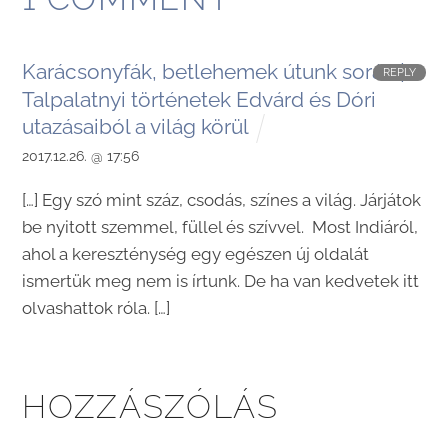
Karácsonyfák, betlehemek útunk során |
REPLY
Talpalatnyi történetek Edvárd és Dóri
utazásaiból a világ körül
2017.12.26. @ 17:56
[…] Egy szó mint száz, csodás, színes a világ. Járjátok
be nyitott szemmel, füllel és szívvel. Most Indiáról,
ahol a kereszténység egy egészen új oldalát
ismertük meg nem is írtunk. De ha van kedvetek itt
olvashattok róla. […]
HOZZÁSZÓLÁS