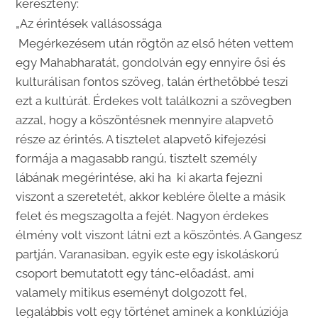
keresztény:
„Az érintések vallásossága
Megérkezésem után rögtön az első héten vettem
egy Mahabharatát, gondolván egy ennyire ősi és
kulturálisan fontos szöveg, talán érthetőbbé teszi
ezt a kultúrát. Érdekes volt találkozni a szövegben
azzal, hogy a köszöntésnek mennyire alapvető
része az érintés. A tisztelet alapvető kifejezési
formája a magasabb rangú, tisztelt személy
lábának megérintése, aki ha ki akarta fejezni
viszont a szeretetét, akkor keblére ölelte a másik
felet és megszagolta a fejét. Nagyon érdekes
élmény volt viszont látni ezt a köszöntés. A Gangesz
partján, Varanasiban, egyik este egy iskoláskorú
csoport bemutatott egy tánc-előadást, ami
valamely mitikus eseményt dolgozott fel,
legalábbis volt egy történet aminek a konklúziója