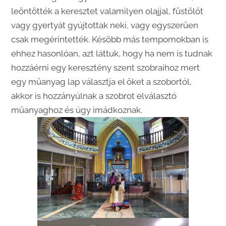
leöntötték a keresztet valamilyen olajjal, füstölőt
vagy gyertyát gyújtottak neki, vagy egyszerűen
csak megérintették. Késöbb más tempomokban is
ehhez hasonlóan, azt láttuk, hogy ha nem is tudnak
hozzáérni egy keresztény szent szobraihoz mert
egy műanyag lap választja el őket a szobortól,
akkor is hozzányúlnak a szobrot elválasztó
műanyaghoz és úgy imádkoznak.