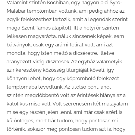
Valamint szintén Kochiban, egy nagyon pici Syro-
Malabar templomban voltunk, ami pedig ahhoz az
egyik felekezethez tartozik, amit a legendák szerint
maga Szent Tamás alapított. Itt a helyi őr szintén
lelkesen magyarázta, náluk sincsenek képek, sem
bálványok, csak egy arámi felirat volt, ami azt
mondta, hogy Isten méltó a dicséretre, illetve
aranyozott virág díszítések. Az egyház valamelyik
szír keresztény közösség liturgiáját követi, így
könnyen lehet, hogy egy képromboló felekezet
templomába tévedtünk. Az utolsó pont, ahol
szintén megdöbbentő volt az érintések hiánya az a
katolikus mise volt. Volt szerencsém két malayalam
mise egy részén jelen lenni, ami már csak azért is
különleges, mert bár tudom, hogy pontosan mi
történik, sokszor még pontosan tudom azt is, hogy