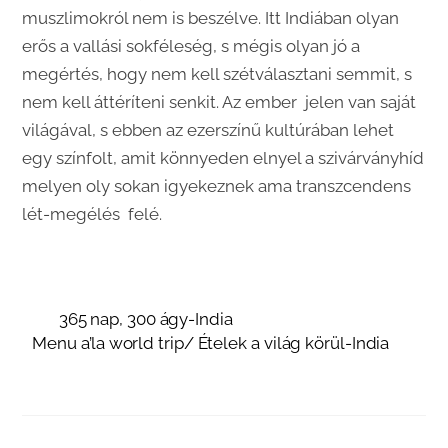
muszlimokról nem is beszélve. Itt Indiában olyan
erős a vallási sokféleség, s mégis olyan jó a
megértés, hogy nem kell szétválasztani semmit, s
nem kell áttéríteni senkit. Az ember jelen van saját
világával, s ebben az ezerszínű kultúrában lehet
egy színfolt, amit könnyeden elnyel a szivárványhíd
melyen oly sokan igyekeznek ama transzcendens
lét-megélés felé.
365 nap, 300 ágy-India
Menu a’la world trip/ Ételek a világ körül-India