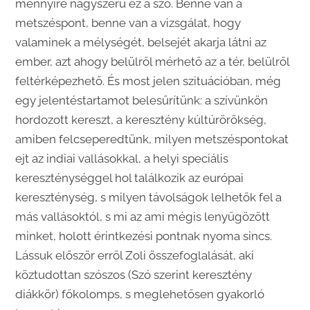
mennyire nagyszerű ez a szó. Benne van a
metszéspont, benne van a vizsgálat, hogy
valaminek a mélységét, belsejét akarja látni az
ember, azt ahogy belülről mérhető az a tér, belülről
feltérképezhető. És most jelen szituációban, még
egy jelentéstartamot belesűrítünk: a szívünkön
hordozott kereszt, a keresztény kúltúrörökség,
amiben felcseperedtünk, milyen metszéspontokat
ejt az indiai vallásokkal, a helyi speciális
kereszténységgel hol találkozik az európai
kereszténység, s milyen távolságok lelhetők fel a
más vallásoktól, s mi az ami mégis lenyűgözött
minket, holott érintkezési pontnak nyoma sincs.
Lássuk először erről Zoli összefoglalását, aki
köztudottan szószos (Szó szerint keresztény
diákkör) főkolomps, s meglehetősen gyakorló