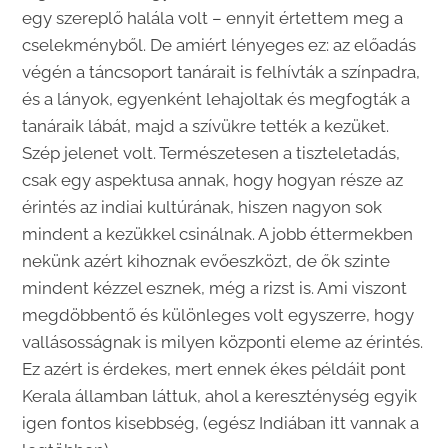
egy szereplő halála volt – ennyit értettem meg a
cselekményből. De amiért lényeges ez: az előadás
végén a táncsoport tanárait is felhívták a színpadra,
és a lányok, egyenként lehajoltak és megfogták a
tanáraik lábát, majd a szívükre tették a kezüket.
Szép jelenet volt. Természetesen a tiszteletadás,
csak egy aspektusa annak, hogy hogyan része az
érintés az indiai kultúrának, hiszen nagyon sok
mindent a kezükkel csinálnak. A jobb éttermekben
nekünk azért kihoznak evőeszközt, de ők szinte
mindent kézzel esznek, még a rizst is. Ami viszont
megdöbbentő és különleges volt egyszerre, hogy
vallásosságnak is milyen központi eleme az érintés.
Ez azért is érdekes, mert ennek ékes példáit pont
Kerala államban láttuk, ahol a kereszténység egyik
igen fontos kisebbség, (egész Indiában itt vannak a