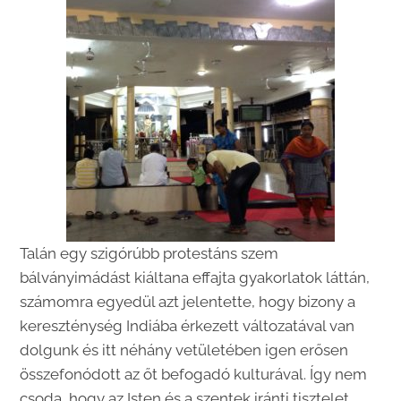
Talán egy szigórúbb protestáns szem
bálványimádást kiáltana effajta gyakorlatok láttán,
számomra egyedül azt jelentette, hogy bizony a
kereszténység Indiába érkezett változatával van
dolgunk és itt néhány vetületében igen erősen
összefonódott az őt befogadó kulturával. Így nem
csoda, hogy az Isten és a szentek iránti tisztelet