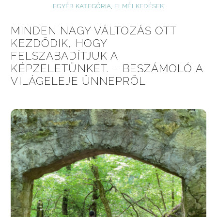
EGYÉB KATEGÓRIA
,
ELMÉLKEDÉSEK
MINDEN NAGY VÁLTOZÁS OTT
KEZDŐDIK, HOGY
FELSZABADÍTJUK A
KÉPZELETÜNKET. – BESZÁMOLÓ A
VILÁGELEJE ÜNNEPRŐL