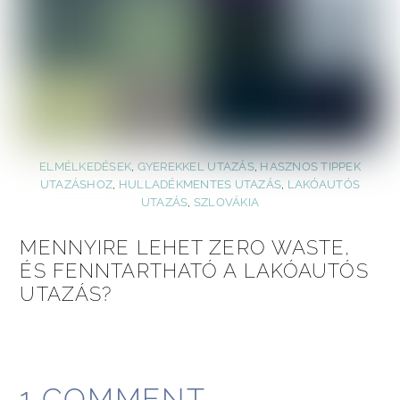
ELMÉLKEDÉSEK
,
GYEREKKEL UTAZÁS
,
HASZNOS TIPPEK
UTAZÁSHOZ
,
HULLADÉKMENTES UTAZÁS
,
LAKÓAUTÓS
UTAZÁS
,
SZLOVÁKIA
MENNYIRE LEHET ZERO WASTE,
ÉS FENNTARTHATÓ A LAKÓAUTÓS
UTAZÁS?
1 COMMENT