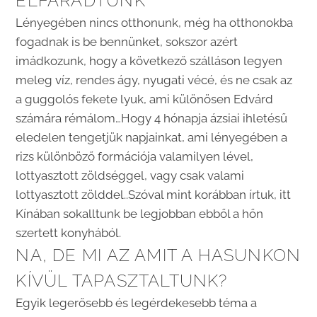
ELFÁRADTUNK
Lényegében nincs otthonunk, még ha otthonokba
fogadnak is be bennünket, sokszor azért
imádkozunk, hogy a következő szálláson legyen
meleg víz, rendes ágy, nyugati vécé, és ne csak az
a guggolós fekete lyuk, ami különösen Edvárd
számára rémálom…Hogy 4 hónapja ázsiai ihletésű
eledelen tengetjük napjainkat, ami lényegében a
rizs különböző formációja valamilyen lével,
lottyasztott zöldséggel, vagy csak valami
lottyasztott zölddel..Szóval mint korábban írtuk, itt
Kínában sokalltunk be legjobban ebből a hőn
szertett konyhából.
NA, DE MI AZ AMIT A HASUNKON
KÍVÜL TAPASZTALTUNK?
Egyik legerősebb és legérdekesebb téma a