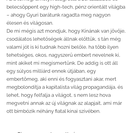
belecsöppent egy high-tech, pénz orientált világba
– ahogy Gyuri barátunk ragadta meg nagyon
élesen és világosan.
De mi mégis azt mondjuk, hogy Kínának van jövője,
csodálatos lehetőségek állnak előttük, s tán még
valami jót is ki tudnak hozni belőle, ha több ilyen
tehetséges, okos, nagyszerű embert nevelnek ki,
mint akiket mi megismertünk. De addig is ott áll
egy súlyos milliárd ennek útjában, egy
embertömeg, aki enni és fogyasztani akar, mert
megbolondítja a kapitalista világ propagandája, és
lehet, hogy felfalja a világot, s nem lesz hova
megvetni annak az új világnak az alapjait, ami már
ott bimbózik néhány fiatal kínai szívében.