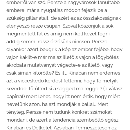
emberről van szó. Persze a nagyvárosok tanultabb
emberei már a nyugatias módon fejezik be a
szükség pillanatait, de azért ez az összlakosságnak
elenyésző része csupán. Szóval köszönjük a sok
megmentett fát és amíg nem kell kezet fogni
addig semmi rossz érzésünk nincsen. Persze
olyankor azért beugrik a kép az ember fejébe, hogy
vajon kakilt-e már ma az illető s vajon a lögybölés
akrobata mutatványát végezte-e az illető, vagy
csak simán kitörölte? És itt, Kínában nem érdemes
azt a vicceskedő kérdést feltenni, hogy Te melyik
kezeddel törölted ki a segged ma reggel? (a válasz:
papírral) mert lehet, hogy itt nem értik, hogy miért
nevetünk azon, ha azt mondják a ballal… Mert
tényleg. Persze nem tudunk konkrét számokat
mondani, de azért a tendencia szembeötlő egész
Kínában és Délkelet-Ázsiában. Természetesen ez