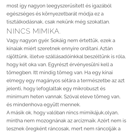
most így nagyon leegyszerűsített és igazából
egészséges és környezetbarát módja ez a
tisztálkodásnak, csak nekünk még szokatlan.
NINCS MIMIKA.
Vagy nagyon gyér. Sokáig nem értettük, ezek a
kínaiak miért szeretnek ennyire ordítani. Aztán
rájöttünk, illetve szállásadóinkkal beszéltünk is róla,
hogy két oka van. Egyrészt érvényesülni kell a
tömegben. Itt mindig tömeg van. Ha egy kínai
elmegy egy magányos sétára a természetbe az azt
jelenti, hogy lefoglaltak egy mikrobuszt és
minimum heten vannak. Szóval eleve tömeg van,
és mindenhova együtt mennek.
A másik ok, hogy valóban nincs mimikájuk,olyan,
mintha nem mozognának az arcizmaik. Azért nem is
lesznek öregként ráncosak, mert nem ráncolják a