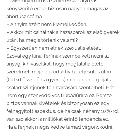
– Mivel ilyen erős a születésszabályozás
kényszerítő ereje, biztosan nagyon magas az
abortusz száma.
– Annyira azért nem kiemelkedően.
– Akkor mit csinálnak a házaspárok az első gyerek
után, ha mégis történik valami?
– Egyszerűen nem élnek szexuális életet.
Szóval egy kínai férfinak szembe kell nézni az
anyagi kihívásokkal, hogy megtalálja élete
szerelmét, majd a produktív beteljesülés után
((értsd összejött a gyerek) minden energiáját a
család szintjének fenntartására szentelheti. Hát
nem egy szenvedélyes trubadúrlíra ez. Persze
biztos vannak kivételek és bizonyosan ez egy
felnagyított aspektus, de ha csak néhány 10 %-ról
van szó akkor is milliókat érintő tendencia ez.
Ha a férjnek mégis kedve támad virgonckodni,