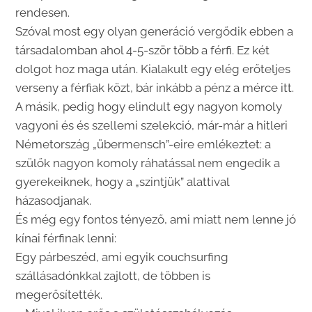
rendesen.
Szóval most egy olyan generáció vergődik ebben a
társadalomban ahol 4-5-ször több a férfi. Ez két
dolgot hoz maga után. Kialakult egy elég erőteljes
verseny a férfiak közt, bár inkább a pénz a mérce itt.
A másik, pedig hogy elindult egy nagyon komoly
vagyoni és és szellemi szelekció, már-már a hitleri
Németország „übermensch”-eire emlékeztet: a
szülők nagyon komoly ráhatással nem engedik a
gyerekeiknek, hogy a „szintjük” alattival
házasodjanak.
És még egy fontos tényező, ami miatt nem lenne jó
kínai férfinak lenni:
Egy párbeszéd, ami egyik couchsurfing
szállásadónkkal zajlott, de többen is
megerősítették.