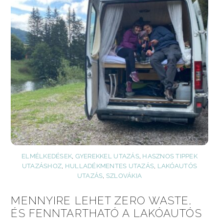
ELMÉLKEDÉSEK
,
GYEREKKEL UTAZÁS
,
HASZNOS TIPPEK
UTAZÁSHOZ
,
HULLADÉKMENTES UTAZÁS
,
LAKÓAUTÓS
UTAZÁS
,
SZLOVÁKIA
MENNYIRE LEHET ZERO WASTE,
ÉS FENNTARTHATÓ A LAKÓAUTÓS