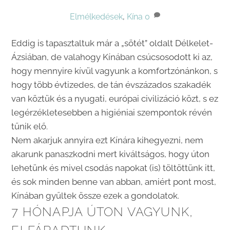
Elmélkedések
,
Kína
0
Eddig is tapasztaltuk már a „sötét” oldalt Délkelet-
Ázsiában, de valahogy Kínában csúcsosodott ki az,
hogy mennyire kívül vagyunk a komfortzónánkon, s
hogy több évtizedes, de tán évszázados szakadék
van köztük és a nyugati, európai civilizáció közt, s ez
legérzékletesebben a higiéniai szempontok révén
tűnik elő.
Nem akarjuk annyira ezt Kínára kihegyezni, nem
akarunk panaszkodni mert kiváltságos, hogy úton
lehetünk és mivel csodás napokat (is) töltöttünk itt,
és sok minden benne van abban, amiért pont most,
Kínában gyűltek össze ezek a gondolatok.
7 HÓNAPJA ÚTON VAGYUNK,