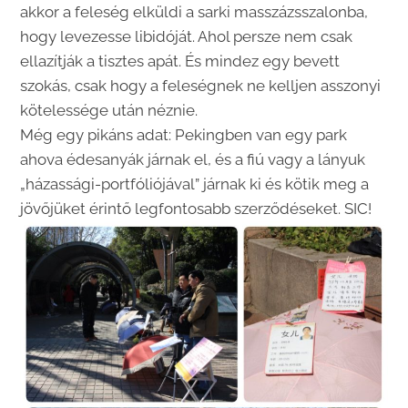
akkor a feleség elküldi a sarki masszázsszalonba,
hogy levezesse libidóját. Ahol persze nem csak
ellazítják a tisztes apát. És mindez egy bevett
szokás, csak hogy a feleségnek ne kelljen asszonyi
kötelessége után néznie.
Még egy pikáns adat: Pekingben van egy park
ahova édesanyák járnak el, és a fiú vagy a lányuk
„házassági-portfóliójával” járnak ki és kötik meg a
jövőjüket érintő legfontosabb szerződéseket. SIC!