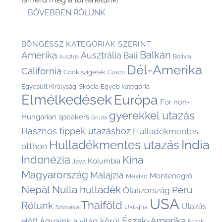
BŐVEBBEN RÓLUNK
BÖNGÉSSZ KATEGÓRIÁK SZERINT:
Balkán
Amerika
Ausztrália
Bali
Bolívia
Ausztria
Dél-Amerika
California
Cook szigetek
Cusco
Egyesült Királyság-Skócia
Egyéb kategória
Elmélkedések
Európa
For non-
gyerekkel utazás
Hungarian speakers
Grúzia
Hasznos tippek utazáshoz
Hulladékmentes
India
Hulladékmentes utazás
otthon
Indonézia
Kína
Kolumbia
Jáva
Magyarország
Malajzia
Montenegró
Mexikó
Nepál
Nulla hulladék
Peru
Olaszország
USA
Thaiföld
Rólunk
Utazás
Ukrajna
Szlovákia
Észak-Amerika
Ágyaink a világ körül
előtt