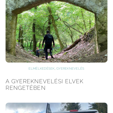
ELMÉLKEDÉSEK
,
GYEREKNEVELÉS
A GYEREKNEVELÉSI ELVEK
RENGETÉBEN