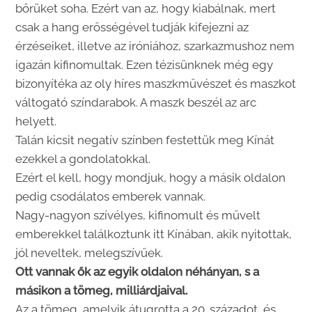
bőrüket soha. Ezért van az, hogy kiabálnak, mert
csak a hang erősségével tudják kifejezni az
érzéseiket, illetve az iróniához, szarkazmushoz nem
igazán kifinomultak. Ezen tézisünknek még egy
bizonyítéka az oly híres maszkművészet és maszkot
váltogató színdarabok. A maszk beszél az arc
helyett.
Talán kicsit negatív színben festettük meg Kínát
ezekkel a gondolatokkal.
Ezért el kell, hogy mondjuk, hogy a másik oldalon
pedig csodálatos emberek vannak.
Nagy-nagyon szívélyes, kifinomult és művelt
emberekkel találkoztunk itt Kínában, akik nyitottak,
jól neveltek, melegszívűek.
Ott vannak ők az egyik oldalon néhányan, s a
másikon a tömeg, milliárdjaival.
Az a tömeg, amelyik átugrotta a 20. századot, és