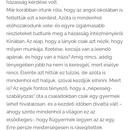
házasság kérdése volt.
Már korábban írtunk róla, hogy az angol iskolában is
feltettük ezt a kérdést. Azóta is mindenhol
előhozakodunk vele, és egyre izgalmasabb
részleteket tudtunk meg a házasság intézményéről
Kínában. Az alap, hogy a lányok csak azt nézik, hogy
milyen munkája, fizetése, kocsija van a leendő
apának, és hogy van e háza? Amíg nincs, addig
lényegében jobb ha nem is keresgél, mert esélye
nincs. Eleinte azt hittük ez túlzás, de azóta is
mindenhol ezt halljuk, szóval kezdjük elhinni. Miért
is? Az egyik fontos tényező, hogy a „népesség-
szabályozás” óta a családokban csak egy gyermek
lehet hivatalosan, és a kezdeti időben divattá vált –
ahogy szinte mindenhol a világon ez az
elsődleges-, hogy fiúgyermek legyen az az egy.
Erre persze mesterségesen is rásegítettek