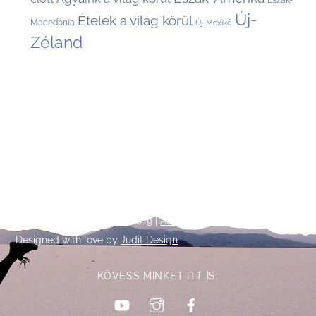
Észak-
Új-
Ételek a világ körül
Macedónia
Új-Mexikó
Zéland
Back
©
Talpalatnyi történetek
2019 |
Adatkezelési tájékoztató
To
Designed with love by
Judit Design
Top
KÖVESS MINKET ITT IS:
YouTube
Instagram
Facebook