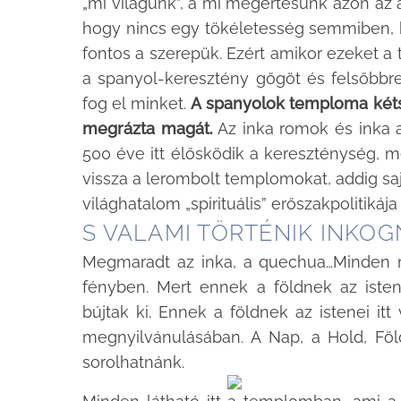
„mi világunk”, a mi megértésünk azon az a
hogy nincs egy tökéletesség semmiben,
fontos a szerepük. Ezért amikor ezeket a t
a spanyol-keresztény gőgöt és felsőbbr
fog el minket.
A spanyolok temploma kéts
megrázta magát.
Az inka romok és inka 
500 éve itt élősködik a kereszténység, mé
vissza a lerombolt templomokat, addig saj
világhatalom „spirituális” erőszakpolitikáj
S VALAMI TÖRTÉNIK INKOG
Megmaradt az inka, a quechua…Minden m
fényben. Mert ennek a földnek az isten
bújtak ki. Ennek a földnek az istenei it
megnyilvánulásában. A Nap, a Hold, Fö
sorolhatnánk.