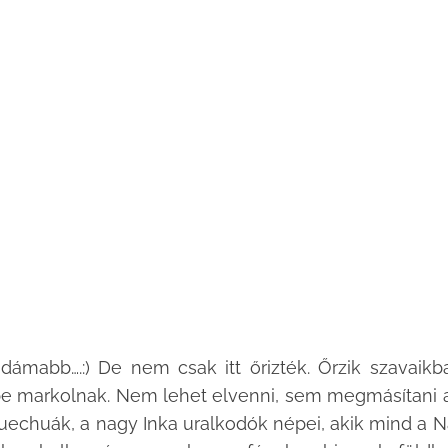
idámabb….:) De nem csak itt őrizték. Őrzik szavaikb
dbe markolnak. Nem lehet elvenni, sem megmásítani 
Quechuák, a nagy Inka uralkodók népei, akik mind a 