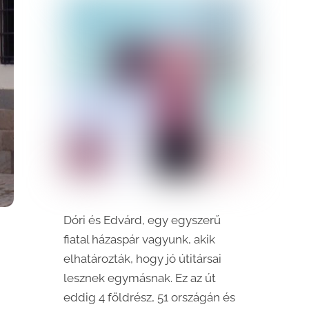
Dóri és Edvárd, egy egyszerű
fiatal házaspár vagyunk, akik
elhatározták, hogy jó útitársai
lesznek egymásnak. Ez az út
eddig 4 földrész, 51 országán és