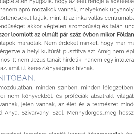
laptételen nyugszik, hogy az élet rendje a sokféles
 hanem apró mozaikok vannak, melyeknek ugyanol
örténéseket látjuk, mint itt az inka vallás centrumáb
endűséget akkor végtelen szomorúság és talán un
zer leomlott az elmúlt pár száz évben mikor Földa
alapok maradtak. Nem érdekel minket, hogy már m
rgezve a helyi kultúrát…pusztítva azt. Amíg nem épí
nos itt nem Jézus tanait hirdetik, hanem egy intoler
a az, amit itt kereszténységnek hívnak.
NITÓBAN.
ozdulatban, minden színben, minden lélegzetben
ei nem könyvekből, és próféciák absztrakt világá
t vannak, jelen vannak, az élet és a természet min
ld Anya, Szivárvány, Szél, Mennydörgés…még hoss