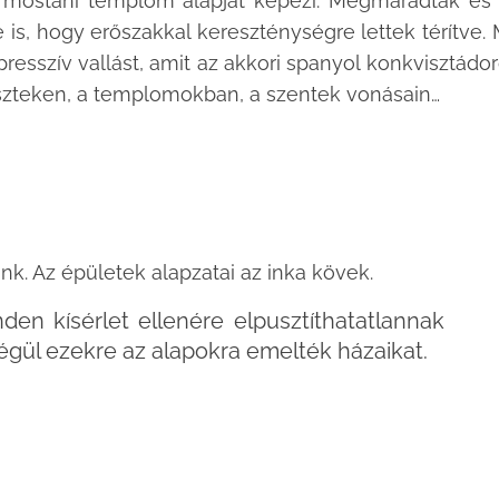
 mostani templom alapját képezi. Megmaradtak és
 is, hogy erőszakkal kereszténységre lettek térítve. 
presszív vallást, amit az akkori spanyol konkvisztádo
eszteken, a templomokban, a szentek vonásain…
tunk. Az épületek alapzatai az inka kövek.
nden kísérlet ellenére elpusztíthatatlannak
égül ezekre az alapokra emelték házaikat.