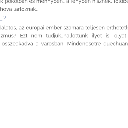
ek pokolban és mennyben.. a fényben hisznek, földb
hova tartoznak…
L?
odálatos, az európai ember számára teljesen érthetet
zmus? Ezt nem tudjuk…hallottunk ilyet is, olyat
l összeakadva a városban. Mindenesetre quechuá