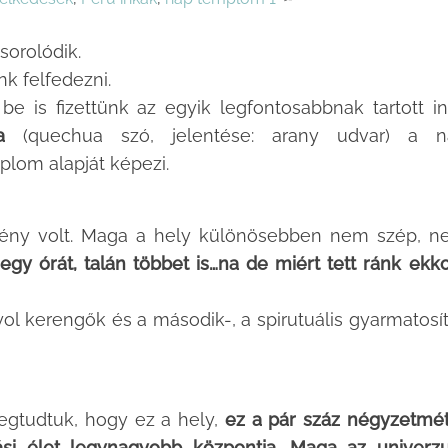
sorolódik.
k felfedezni.
be is fizettünk az egyik legfontosabbnak tartott i
a
(quechua szó, jelentése: arany udvar) a n
lom alapját képezi.
mény volt. Maga a hely különösebben nem szép, 
t egy órát, talán többet is…na de miért tett ránk ekk
 kerengők és a második-, a spirutuális gyarmatosí
egtudtuk, hogy ez a hely,
ez a pár száz négyzetmé
lási élet legynagyobb központja. Maga az univer