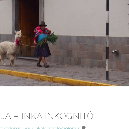
JA – INKA INKOGNITÓ.
élkedések
,
Peru
inkák
,
nap templom
1