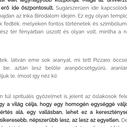
 erő ide öszpontosult.
Sugárszerűen ide kapcsolód
ajdan az Inka Birodalom idején. Ez egy olyan temp
ek fedték, melyeken fontos történetek és szimbólu
gész tér fényárban úszott és olyan volt, mintha a 
tek, látván eme sok aranyat, mi tett Pizzaro öccs
k be, aztán lesz belőle aranpöcsétgyűrű, aranlá
k le, (most így néz ki):
n túl sprituális győzelmet is jelent az őslakosok fele
gy a világ célja, hogy egy homogén egységgé válj
rtés alá, egy vallásban, lehet ez a kereszténys
 sikeresebb, népszerűbb lesz, az lesz az egyetlen.
De