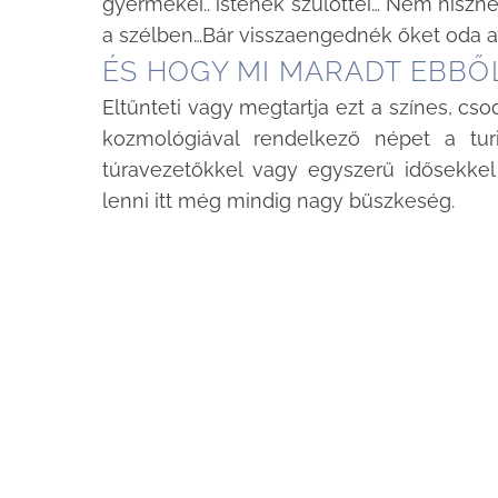
gyermekei.. istenek szülöttei… Nem hiszn
a szélben…Bár visszaengednék őket oda a
ÉS HOGY MI MARADT EBBŐ
Eltűnteti vagy megtartja ezt a színes, cs
kozmológiával rendelkező népet a turi
túravezetőkkel vagy egyszerű idősekke
lenni itt még mindig nagy büszkeség.