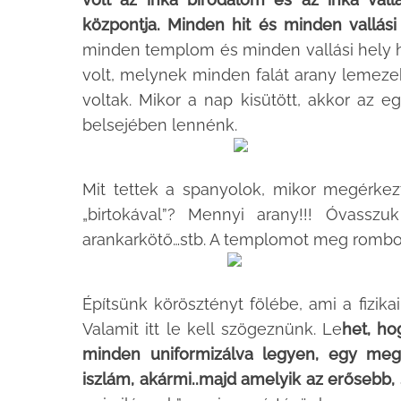
központja. Minden hit és minden vallási
minden templom és minden vallási hely h
volt, melynek minden falát arany lemez
voltak. Mikor a nap kisütött, akkor az e
belsejében lennénk.
Mit tettek a spanyolok, mikor megérkez
„birtokával”? Mennyi arany!!! Óvasszu
arankarkötő…stb. A templomot meg rombolju
Építsünk körösztényt fölébe, ami a fizikai
Valamit itt le kell szögeznünk. Le
het, ho
minden uniformizálva legyen, egy megé
iszlám, akármi..majd amelyik az erősebb,