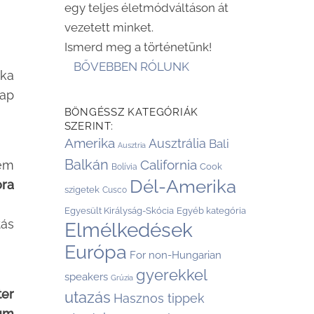
egy teljes életmódváltáson át
vezetett minket.
Ismerd meg a történetünk!
BŐVEBBEN RÓLUNK
nka
ap
BÖNGÉSSZ KATEGÓRIÁK
SZERINT:
Amerika
Ausztrália
Bali
Ausztria
Balkán
California
nem
Cook
Bolívia
Dél-Amerika
ora
szigetek
Cusco
Egyesült Királyság-Skócia
Egyéb kategória
tás
Elmélkedések
Európa
For non-Hungarian
gyerekkel
speakers
Grúzia
ter
utazás
Hasznos tippek
zum