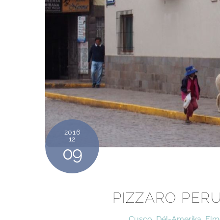
2016
12
09
PIZZARO PERU
Cusco
,
Dél-Amerika
,
Elm