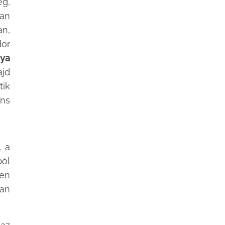
ég,
yan
an,
dor
nya
ajd
tik
áns
, a
ból
den
zan