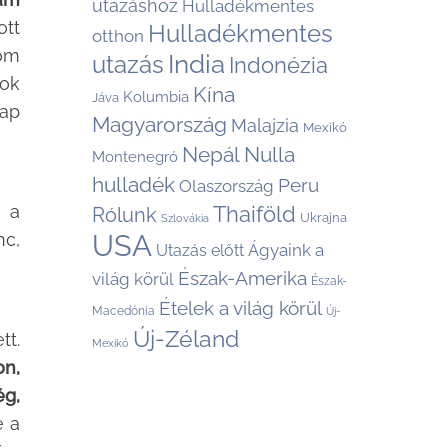
utazáshoz
Hulladékmentes
ott
Hulladékmentes
otthon
lom
India
utazás
Indonézia
mok
Kína
Kolumbia
Jáva
nap
Magyarország
Malajzia
Mexikó
Nepál
Nulla
Montenegró
hulladék
Peru
Olaszország
Thaiföld
e a
Rólunk
Ukrajna
Szlovákia
USA
nc,
Ágyaink a
Utazás előtt
Észak-Amerika
világ körül
Észak-
Ételek a világ körül
Macedónia
Új-
Új-Zéland
tt.
Mexikó
on,
ég,
 a