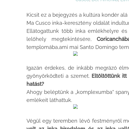
Kicsit ez a bejegyzés a kultúra kondér alá 
Ma Cusco inka-keresztény oldalát indultun
Ellátogattunk több inka emlékhelyre és 
lelőhely megtekintésére,
Coricancháb
templomába,ami mai Santo Domingo temp
Igazán érdekes, de inkább megrázó él
gyönyörködteti a szemet.
Eltöltöttünk it
hatást?
Ahogy beléptünk a „komplexumba” spanyol
emlékeit láthattuk.
Végül egy teremben lévő festményről m
volt az inka birodalom és az inka val