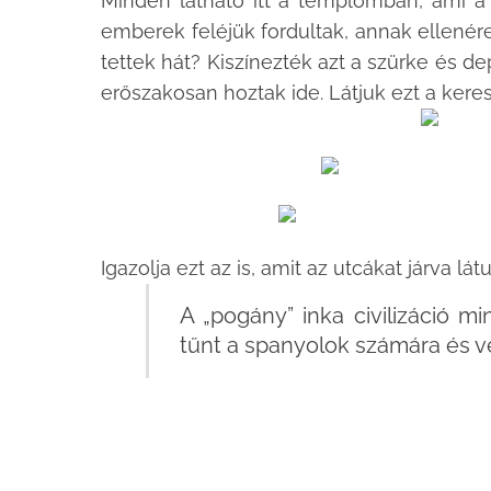
Minden látható itt a templomban, ami a
emberek feléjük fordultak, annak ellenére
tettek hát? Kiszínezték azt a szürke és de
erőszakosan hoztak ide. Látjuk ezt a ker
Igazolja ezt az is, amit az utcákat járva lá
A „pogány” inka civilizáció mi
tűnt a spanyolok számára és v