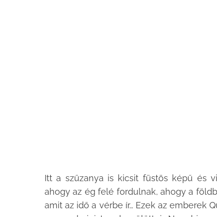
Itt a szűzanya is kicsit füstös képű és v
ahogy az ég felé fordulnak, ahogy a föl
amit az idő a vérbe ír… Ezek az emberek 