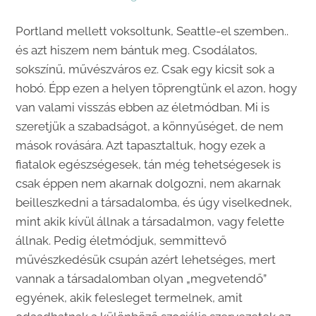
Portland mellett voksoltunk, Seattle-el szemben..
és azt hiszem nem bántuk meg. Csodálatos,
sokszínű, művészváros ez. Csak egy kicsit sok a
hobó. Épp ezen a helyen töprengtünk el azon, hogy
van valami visszás ebben az életmódban. Mi is
szeretjük a szabadságot, a könnyűséget, de nem
mások rovására. Azt tapasztaltuk, hogy ezek a
fiatalok egészségesek, tán még tehetségesek is
csak éppen nem akarnak dolgozni, nem akarnak
beilleszkedni a társadalomba, és úgy viselkednek,
mint akik kívül állnak a társadalmon, vagy felette
állnak. Pedig életmódjuk, semmittevő
művészkedésük csupán azért lehetséges, mert
vannak a társadalomban olyan „megvetendő”
egyének, akik felesleget termelnek, amit