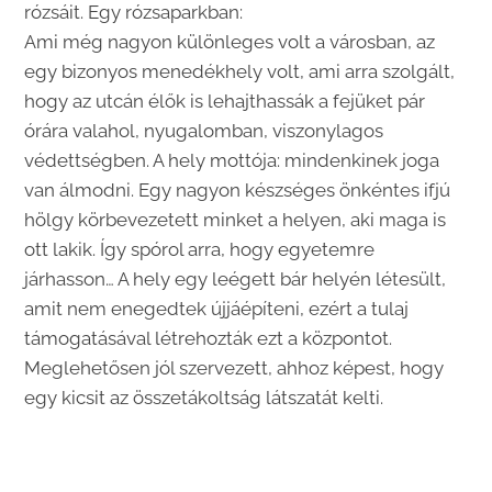
rózsáit. Egy rózsaparkban:
Ami még nagyon különleges volt a városban, az
egy bizonyos menedékhely volt, ami arra szolgált,
hogy az utcán élők is lehajthassák a fejüket pár
órára valahol, nyugalomban, viszonylagos
védettségben. A hely mottója: mindenkinek joga
van álmodni. Egy nagyon készséges önkéntes ifjú
hölgy körbevezetett minket a helyen, aki maga is
ott lakik. Így spórol arra, hogy egyetemre
járhasson… A hely egy leégett bár helyén létesült,
amit nem enegedtek újjáépíteni, ezért a tulaj
támogatásával létrehozták ezt a központot.
Meglehetősen jól szervezett, ahhoz képest, hogy
egy kicsit az összetákoltság látszatát kelti.