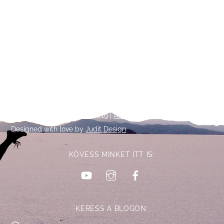
Back
©
Talpalatnyi történetek
2019 |
Adatkezelési tájékoztató
To
Designed with love by
Judit Design
Top
KÖVESS MINKET ITT IS:
YouTube
Instagram
Facebook
KERESS A BLOGON: