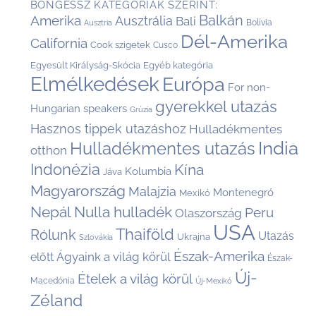
BÖNGÉSSZ KATEGÓRIÁK SZERINT:
Balkán
Amerika
Ausztrália
Bali
Bolívia
Ausztria
Dél-Amerika
California
Cook szigetek
Cusco
Egyesült Királyság-Skócia
Egyéb kategória
Elmélkedések
Európa
For non-
gyerekkel utazás
Hungarian speakers
Grúzia
Hasznos tippek utazáshoz
Hulladékmentes
India
Hulladékmentes utazás
otthon
Indonézia
Kína
Kolumbia
Jáva
Magyarország
Malajzia
Montenegró
Mexikó
Nepál
Nulla hulladék
Peru
Olaszország
USA
Thaiföld
Rólunk
Utazás
Ukrajna
Szlovákia
Észak-Amerika
Ágyaink a világ körül
előtt
Észak-
Új-
Ételek a világ körül
Macedónia
Új-Mexikó
Zéland