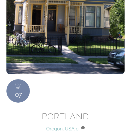
2014
08
07
PORTLAND
Oregon
,
USA
0