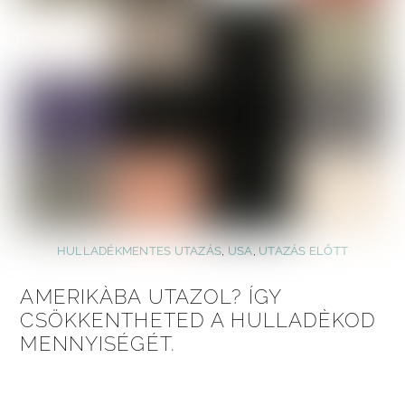
HULLADÉKMENTES UTAZÁS
,
USA
,
UTAZÁS ELŐTT
AMERIKÀBA UTAZOL? ÍGY
CSÖKKENTHETED A HULLADÈKOD
MENNYISÉGÉT.