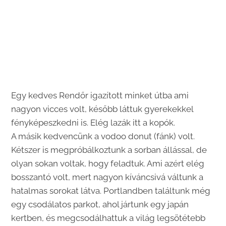
Egy kedves Rendőr igazított minket útba ami
nagyon vicces volt, később láttuk gyerekekkel
fényképeszkedni is. Elég lazák itt a kopók.
A másik kedvencünk a vodoo donut (fánk) volt.
Kétszer is megpróbálkoztunk a sorban állással, de
olyan sokan voltak, hogy feladtuk. Ami azért elég
bosszantó volt, mert nagyon kíváncsivá váltunk a
hatalmas sorokat látva. Portlandben találtunk még
egy csodálatos parkot, ahol jártunk egy japán
kertben, és megcsodálhattuk a világ legsötétebb