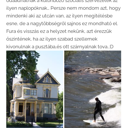
odaadhatnak a különböző szociális szervezetek az
ilyen naplopóknak… Persze nem mondom azt, hogy
mindenki aki az utcán van, az ilyen megitélésbe
esne, de a nagytöbbségről sajnos ez mondható el.
Fura és visszás ez a helyzet nekünk, azt érezzük
őszintének, ha az ilyen szabad szellemek
kivonulnak a pusztába,és ott szárnyalnak tova..:D