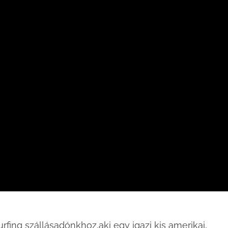
fing szállásadónkhoz,aki egy igazi kis amerikai,