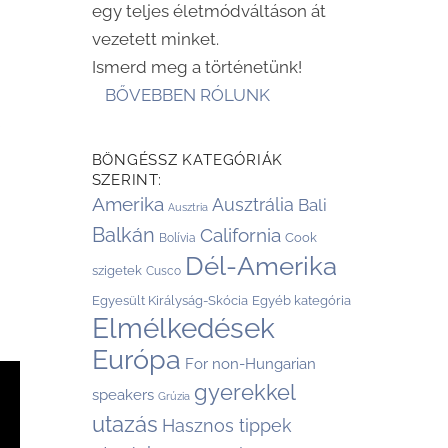
egy teljes életmódváltáson át
vezetett minket.
Ismerd meg a történetünk!
BŐVEBBEN RÓLUNK
s
BÖNGÉSSZ KATEGÓRIÁK
SZERINT:
Amerika
Ausztrália
Bali
Ausztria
Balkán
California
Cook
Bolívia
Dél-Amerika
szigetek
Cusco
Egyesült Királyság-Skócia
Egyéb kategória
Elmélkedések
Európa
For non-Hungarian
gyerekkel
speakers
Grúzia
utazás
Hasznos tippek