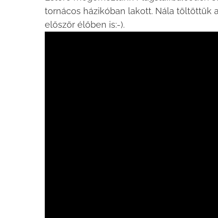
tornácos házikóban lakott. Nála töltöttük
először élőben is:-).