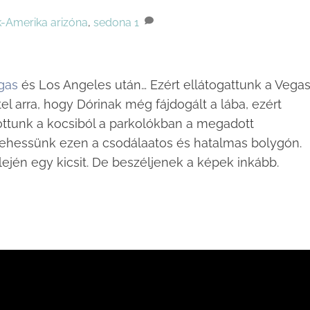
k-Amerika
arizóna
,
sedona
1
gas
és Los Angeles után… Ezért ellátogattunk a Vega
el arra, hogy Dórinak még fájdogált a lába, ezért
grottunk a kocsiból a parkolókban a megadott
t lehessünk ezen a csodálaatos és hatalmas bolygón.
ején egy kicsit. De beszéljenek a képek inkább.