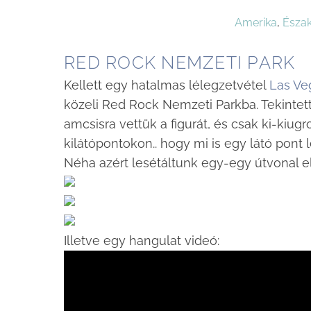
Amerika
,
Észa
RED ROCK NEMZETI PARK
Kellett egy hatalmas lélegzetvétel
Las Ve
közeli Red Rock Nemzeti Parkba. Tekintett
amcsisra vettük a figurát, és csak ki-kiu
kilátópontokon.. hogy mi is egy látó pon
Néha azért lesétáltunk egy-egy útvonal el
Illetve egy hangulat videó: