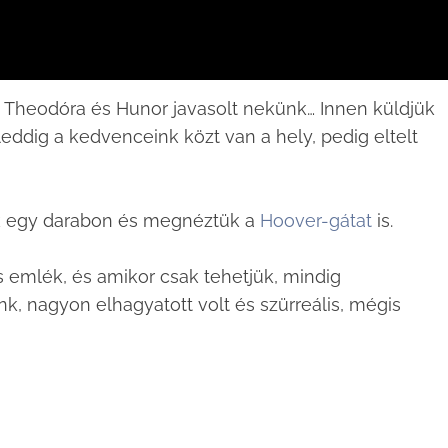
t Theodóra és Hunor javasolt nekünk… Innen küldjük
leddig a kedvenceink közt van a hely, pedig eltelt
k egy darabon és megnéztük a
Hoover-gátat
is.
emlék, és amikor csak tehetjük, mindig
k, nagyon elhagyatott volt és szürreális, mégis