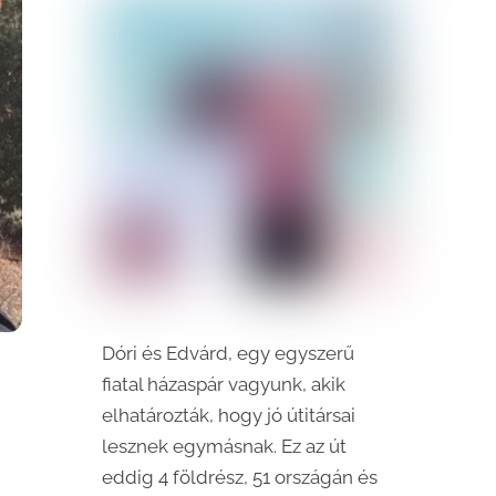
Dóri és Edvárd, egy egyszerű
fiatal házaspár vagyunk, akik
elhatározták, hogy jó útitársai
lesznek egymásnak. Ez az út
eddig 4 földrész, 51 országán és