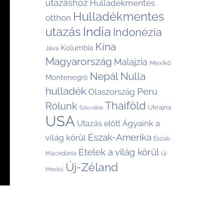
utazáshoz
Hulladékmentes
Hulladékmentes
otthon
India
utazás
Indonézia
Kína
Kolumbia
Jáva
Magyarország
Malajzia
Mexikó
Nepál
Nulla
Montenegró
hulladék
Peru
Olaszország
Thaiföld
Rólunk
Ukrajna
Szlovákia
USA
Ágyaink a
Utazás előtt
Észak-Amerika
világ körül
Észak-
Ételek a világ körül
Macedónia
Új-
Új-Zéland
Mexikó