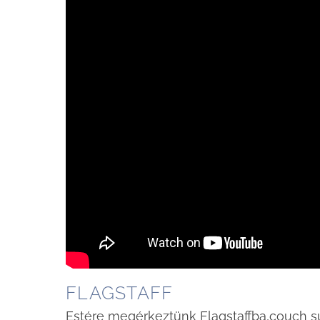
FLAGSTAFF
Estére megérkeztünk Flagstaffba,couch sur