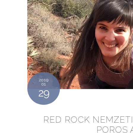
2019
01
29
RED ROCK NEMZETI
POROS 