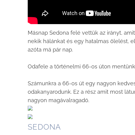
Másnap Sedona felé vettük az irányt, ami
nekik hálánkat és egy hatalmas ölelést, e
azóta má pár nap.
Odafele a történelmi 66-os úton mentün
Számunkra a 66-os út egy nagyon kedves 
odakanyarodunk. Ez a rész amit most látun
nagyon magávalragadó.
SEDONA