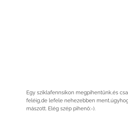
Egy sziklafennsíkon megpihentünk,és csak 
feléig,de lefele nehezebben ment,úgyhogy
mászott. Elég szép pihenő:-).