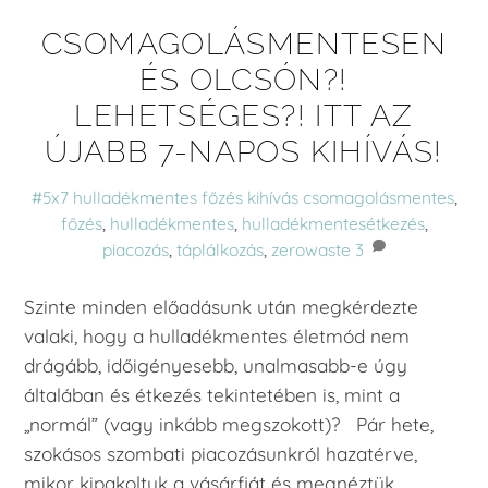
CSOMAGOLÁSMENTESEN
ÉS OLCSÓN?!
LEHETSÉGES?! ITT AZ
ÚJABB 7-NAPOS KIHÍVÁS!
#5x7 hulladékmentes főzés kihívás
csomagolásmentes
,
főzés
,
hulladékmentes
,
hulladékmentesétkezés
,
piacozás
,
táplálkozás
,
zerowaste
3
Szinte minden előadásunk után megkérdezte
valaki, hogy a hulladékmentes életmód nem
drágább, időigényesebb, unalmasabb-e úgy
általában és étkezés tekintetében is, mint a
„normál” (vagy inkább megszokott)? Pár hete,
szokásos szombati piacozásunkról hazatérve,
mikor kipakoltuk a vásárfiát és megnéztük