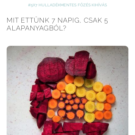
#5X7 HULLADÉKMENTES FŐZÉS KIHÍVÁS
MIT ETTÜNK 7 NAPIG, CSAK 5
ALAPANYAGBÓL?