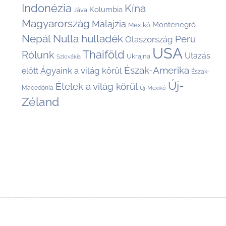
Indonézia
Kína
Kolumbia
Jáva
Magyarország
Malajzia
Montenegró
Mexikó
Nepál
Nulla hulladék
Peru
Olaszország
USA
Thaiföld
Rólunk
Utazás
Ukrajna
Szlovákia
Észak-Amerika
Ágyaink a világ körül
előtt
Észak-
Új-
Ételek a világ körül
Macedónia
Új-Mexikó
Zéland
Back