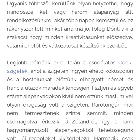
Ugyanis többször kerültünk olyan helyzetbe, hogy
mindössze két vagy három alapanyag állt
rendelkezésünkre, akár több napon keresztül és ez
rákényszerített minket arra (na jó, főleg Dórit, aki a
szakács) hogy minden kreativitásunkat előszedve,
valami ehetőt és változatosat készítsünk ezekből.
Legjobb példánk erre, talán a csodálatos
Cook-
szigetek
, ahol a szigeten ingyen ehető kókuszdión
és a hostelunkat előttünk elhagyott német és
francia utazók maradék lencséjén, lisztjén és egyéb
száraz alapanyagokon kívül nem ettünk mást, mivel
olyan drágaság volt a szigeten. Rarotongán már
nem termesztenek szinte semmit, minden
csomagolva érkezik Új-Zélandról, így a ránk
hagyományozott alapanyagokból lehetőségünk
volt új recepteket kikísérletezni. Harmadik, csak