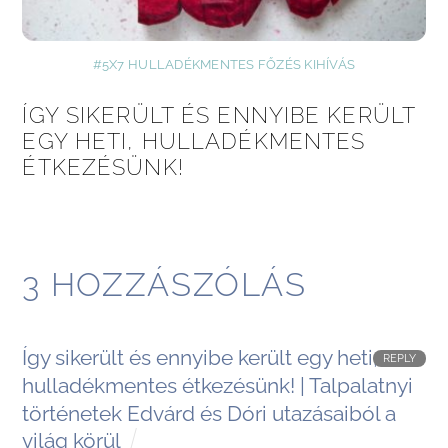
#5X7 HULLADÉKMENTES FŐZÉS KIHÍVÁS
ÍGY SIKERÜLT ÉS ENNYIBE KERÜLT
EGY HETI, HULLADÉKMENTES
ÉTKEZÉSÜNK!
3 HOZZÁSZÓLÁS
Így sikerült és ennyibe került egy heti,
REPLY
hulladékmentes étkezésünk! | Talpalatnyi
történetek Edvárd és Dóri utazásaiból a
világ körül