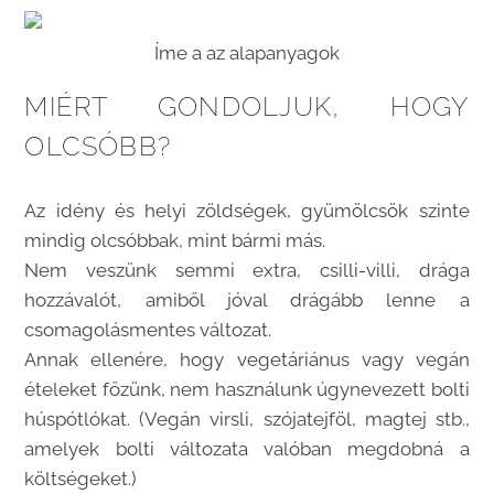
Íme a az alapanyagok
MIÉRT GONDOLJUK, HOGY
OLCSÓBB?
Az idény és helyi zöldségek, gyümölcsök szinte
mindig olcsóbbak, mint bármi más.
Nem veszünk semmi extra, csilli-villi, drága
hozzávalót, amiből jóval drágább lenne a
csomagolásmentes változat.
Annak ellenére, hogy vegetáriánus vagy vegán
ételeket főzünk, nem használunk úgynevezett bolti
húspótlókat. (Vegán virsli, szójatejföl, magtej stb.,
amelyek bolti változata valóban megdobná a
költségeket.)