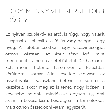
HOGY MENNYIVEL KERÜL TÖBB
IDŐBE?
Ez nyilván szubjektív és attól is függ, hogy valakit
kikapcsol-e, lelkesít-e a főzés vagy az egész egy
nyűg. Az utóbbi esetben nagy valószínűséggel
otthon készíteni az ételt több idő, mint
megrendelni a neten az étel futártól. De, ha már el
kell menni hetente háromszor a kisboltba,
körülnézni, sorban állni, esetleg elolvasni az
összetevőket, választani, betenni a sütőbe a
készételt, akkor még az is lehet, hogy időben is
kevesebb hetente mindössze egyszer 1,5 órát
szánni a bevásárlásra, beszélgetni a termelőkkel,
majd otthon összedobni valami egyszerűt.