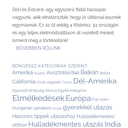
Dóri és Edvárd, egy egyszerű fiatal házaspár
vagyunk, akik elhatározták, hogy jó útitársai lesznek
egymásnak. Ez az út eddig 4 földrész, 51 országán
és egy teljes életmódváltáson át vezetett minket.
Ismerd meg a történetünk!
BŐVEBBEN RÓLUNK
BÖNGÉSSZ KATEGÓRIÁK SZERINT:
Balkán
Amerika
Ausztrália
Bali
Bolívia
Ausztria
Dél-Amerika
California
Cook szigetek
Cusco
Egyesült Királyság-Skócia
Egyéb kategória
Elmélkedések
Európa
For non-
gyerekkel utazás
Hungarian speakers
Grúzia
Hasznos tippek utazáshoz
Hulladékmentes
India
Hulladékmentes utazás
otthon