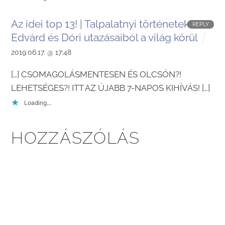
Az idei top 13! | Talpalatnyi történetek
REPLY
Edvárd és Dóri utazásaiból a világ körül
2019.06.17. @ 17:48
[…] CSOMAGOLÁSMENTESEN ÉS OLCSÓN?!
LEHETSÉGES?! ITT AZ ÚJABB 7-NAPOS KIHÍVÁS! […]
Loading...
HOZZÁSZÓLÁS