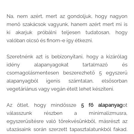
Na, nem azért, mert az gondoljuk, hogy nagyon
menő szakácsok vagyunk, hanem azért mert mi is
ki akarjuk próbálni teljesen tudatosan, hogy
valóban olcsó és finom-e így étkezni.
Szeretnénk azt is bebizonyítani, hogy a kizárólag
idény alapanyagokat tartalmazó és
csomagolásmentesen beszerezhető 5 egyszerű
alapanyagból igenis számtalan, elsősorban
vegetáriánus vagy vegán ételt lehet készíteni.
Az ötlet, hogy mindössze
5 fő alapanyag
ot
válasszunk részben a minimalizmusra,
egyszerűsítésre való törekvésünkből, másrészt az
utazásaink során szerzett tapasztalatunkból fakad.