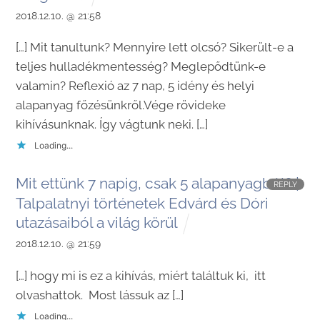
2018.12.10. @ 21:58
[…] Mit tanultunk? Mennyire lett olcsó? Sikerült-e a
teljes hulladékmentesség? Meglepődtünk-e
valamin? Reflexió az 7 nap, 5 idény és helyi
alapanyag főzésünkről.Vége rövideke
kihívásunknak. Így vágtunk neki. […]
Loading...
Mit ettünk 7 napig, csak 5 alapanyagból? |
REPLY
Talpalatnyi történetek Edvárd és Dóri
utazásaiból a világ körül
2018.12.10. @ 21:59
[…] hogy mi is ez a kihívás, miért találtuk ki, itt
olvashattok. Most lássuk az […]
Loading...