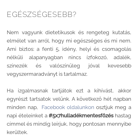
EGÉSZSÉGESEBB?
Nem vagyunk dietetikusok és rengeteg kutatás,
elmélet van arról, hogy mi egészséges és mi nem.
Ami biztos: a fenti 5, idény, helyi és csomagolás
nélküli alapanyagban nincs ízfokozó, adalék,
színezék és valószínűleg jóval kevesebb
vegyszermaradványt is tartalmaz.
Ha izgalmasnak tartjátok ezt a kihívást, akkor
egyrészt tartsatok velünk. A következő hét napban
minden nap,
Facebook oldalunkon
osztjuk meg a
napi ételeinket a
#5x7hulladékmentesfőzés
hastag
címmel és mindig leírjuk, hogy pontosan mennyibe
kerültek.