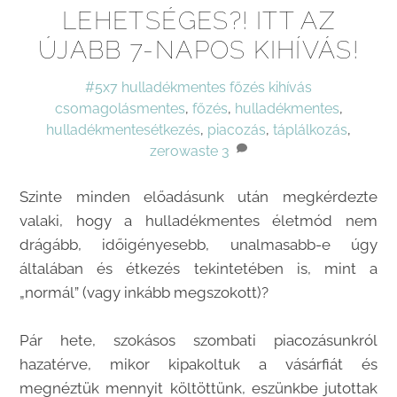
LEHETSÉGES?! ITT AZ
ÚJABB 7-NAPOS KIHÍVÁS!
#5x7 hulladékmentes főzés kihívás
csomagolásmentes
,
főzés
,
hulladékmentes
,
hulladékmentesétkezés
,
piacozás
,
táplálkozás
,
zerowaste
3
Szinte minden előadásunk után megkérdezte
valaki, hogy a hulladékmentes életmód nem
drágább, időigényesebb, unalmasabb-e úgy
általában és étkezés tekintetében is, mint a
„normál” (vagy inkább megszokott)?
Pár hete, szokásos szombati piacozásunkról
hazatérve, mikor kipakoltuk a vásárfiát és
megnéztük mennyit költöttünk, eszünkbe jutottak