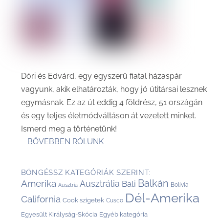
Dóri és Edvárd, egy egyszerű fiatal házaspár
vagyunk, akik elhatározták, hogy jó útitársai lesznek
egymásnak. Ez az út eddig 4 földrész, 51 országán
és egy teljes életmódváltáson át vezetett minket.
Ismerd meg a történetünk!
BŐVEBBEN RÓLUNK
BÖNGÉSSZ KATEGÓRIÁK SZERINT:
Balkán
Amerika
Ausztrália
Bali
Bolívia
Ausztria
Dél-Amerika
California
Cook szigetek
Cusco
Egyesült Királyság-Skócia
Egyéb kategória