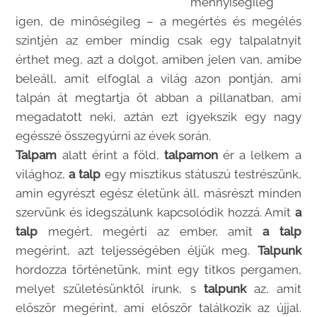
mennyiségileg
igen, de minőségileg – a megértés és megélés
szintjén az ember mindig csak egy talpalatnyit
érthet meg, azt a dolgot, amiben jelen van, amibe
beleáll, amit elfoglal a világ azon pontján, ami
talpán át megtartja őt abban a pillanatban, ami
megadatott neki, aztán ezt igyekszik egy nagy
egésszé összegyúrni az évek során.
Talpam
alatt érint a föld,
talpamon
ér a lelkem a
világhoz,
a talp
egy misztikus státuszú testrészünk,
amin egyrészt egész életünk áll, másrészt minden
szervünk és idegszálunk kapcsolódik hozzá. Amit
a
talp
megért, megérti az ember, amit
a talp
megérint, azt teljességében éljük meg.
Talpunk
hordozza történetünk, mint egy titkos pergamen,
melyet születésünktől írunk, s
talpunk
az, amit
először megérint, ami először találkozik az újjal.