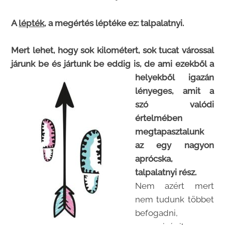
A
lépték
, a megértés léptéke ez: talpalatnyi.
Mert lehet, hogy sok kilométert, sok tucat várossal
járunk be és jártunk be eddig is, de ami ezekből a
helyekből ig
azán
lényeges, amit a
szó valódi
értelmében
megtapasztalunk
az egy nagyon
aprócska,
talpalatnyi rész.
Nem azért mert
nem tudunk többet
befogadni,