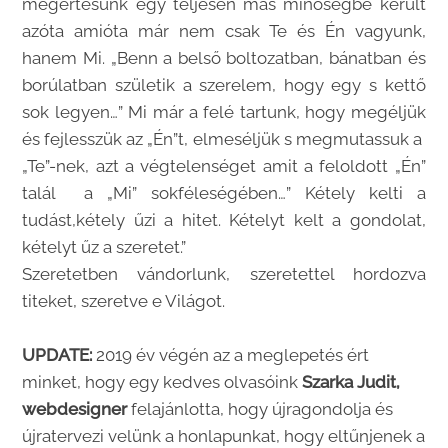
megértésünk egy teljesen más minőségbe került
azóta amióta már nem csak Te és Én vagyunk,
hanem Mi. „Benn a belső boltozatban, bánatban és
borúlatban születik a szerelem, hogy egy s kettő
sok legyen…” Mi már a felé tartunk, hogy megéljük
és fejlesszük az „Én”t, elmeséljük s megmutassuk a
„Te”-nek, azt a végtelenséget amit a feloldott „Én”
talál a „Mi” sokféleségében…” Kétely kelti a
tudást,kétely űzi a hitet. Kételyt kelt a gondolat,
kételyt űz a szeretet.”
Szeretetben vándorlunk, szeretettel hordozva
titeket, szeretve e Világot.
UPDATE:
2019 év végén az a meglepetés ért
minket, hogy egy kedves olvasóink
Szarka Judit,
webdesigner
felajánlotta, hogy újragondolja és
újratervezi velünk a honlapunkat, hogy eltűnjenek a