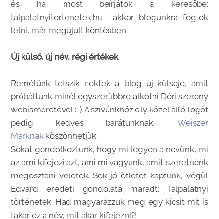
és ha most beírjátok a keresőbe:
talpalatnyitortenetek.hu akkor blogunkra fogtok
lelni, már megújult köntösben.
Új külső, új név, régi értékek
Remélünk tetszik nektek a blog új külseje, amit
próbáltunk minél egyszerűbbre alkotni Dóri szerény
webismeretével.:-) A szívünkhöz oly közel álló logót
pedig kedves barátunknak,
Weiszer
Márknak
köszönhetjük.
Sokat gondolkoztunk, hogy mi legyen a nevünk, mi
az ami kifejezi azt, ami mi vagyunk, amit szeretnénk
megosztani veletek. Sok jó ötletet kaptunk, végül
Edvárd eredeti gondolata maradt: Talpalatnyi
történetek. Had magyarázzuk meg egy kicsit mit is
takar ez a név, mit akar kifejezni?!