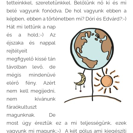
tetteinkkel, szeretetünkkel. Belőlünk nő ki és mi
belé vagyunk fonódva. De hol vagyunk ebben a
képben, ebben a történetben mi? Dóri és Edvárd?:-)
Hát mi lettünk a nap
és a hold.:-) Az
éjszaka és nappal
rejtélyeit
megfigyelő kissé tán
távolban levő, de
mégis mindenüvé
elérő fény. Azért
nem kell megijedni,
nem kívánunk
fáraókultuszt
magunknak. De
most úgy éreztük ez a mi teljességünk, ezek
vagyunk mi magunk.:-) A két pólus ami kiegészíti