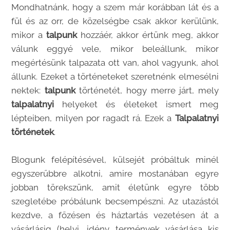
Mondhatnánk, hogy a szem már korábban lát és a
fül és az orr, de közelségbe csak akkor kerülünk,
mikor a
talpunk
hozzáér, akkor értünk meg, akkor
válunk eggyé vele, mikor beleállunk, mikor
megértésünk talpazata ott van, ahol vagyunk, ahol
állunk. Ezeket a történeteket szeretnénk elmesélni
nektek:
talpunk
történetét, hogy merre járt, mely
talpalatnyi
helyeket és életeket ismert meg
lépteiben, milyen por ragadt rá. Ezek a
Talpalatnyi
történetek
.
Blogunk felépítésével, külsejét próbáltuk minél
egyszerűbbre alkotni, amire mostanában egyre
jobban törekszünk, amit életünk egyre több
szegletébe próbálunk becsempészni. Az utazástól
kezdve, a főzésen és háztartás vezetésen át a
vásárlásig (helyi, idény termények vásárlása kis