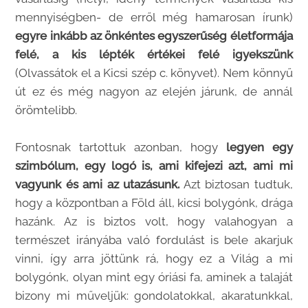
mennyiségben- de erről még hamarosan írunk)
egyre inkább az önkéntes egyszerűség életformája
felé, a kis lépték értékei felé igyekszünk
(Olvassátok el a Kicsi szép c. könyvet). Nem könnyű
út ez és még nagyon az elején járunk, de annál
örömtelibb.
Fontosnak tartottuk azonban, hogy
legyen egy
szimbólum, egy logó is, ami kifejezi azt, ami mi
vagyunk és ami az utazásunk.
Azt biztosan tudtuk,
hogy a központban a Föld áll, kicsi bolygónk, drága
hazánk. Az is biztos volt, hogy valahogyan a
természet irányába való fordulást is bele akarjuk
vinni, így arra jöttünk rá, hogy ez a Világ a mi
bolygónk, olyan mint egy óriási fa, aminek a talaját
bizony mi műveljük: gondolatokkal, akaratunkkal,