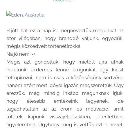
Eljött hát ez a nap is: megneveztük magunkat az
éter világában, hogy ’branddé’ váljunk, egyedüli,
mégis közkedvelt történetírókká.
Na jó nem.:-)
Mégis azt gondoltuk, hogy mielőtt újra útnak
indulunk, érdemes lenne blogunkat egy kicsit
feltupírozni, nem is csak a közönségünk kedvére,
hanem azért mert idővel igazán megszerettük. Úgy
érezzük, még mindig inkább magunknak írjuk,
hogy élesebb emlékeink legyenek, de
tagadhatatlan az az öröm és motiváció, amit
tőletek kapunk visszajelzésekben, jelenlétben,
figyelemben. Úgyhogy meg is vettük ezt a nevet,