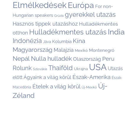
Elmélkedések
Európa
For non-
gyerekkel utazás
Hungarian speakers
Grúzia
Hasznos tippek utazáshoz
Hulladékmentes
India
Hulladékmentes utazás
otthon
Indonézia
Kína
Kolumbia
Jáva
Magyarország
Malajzia
Montenegró
Mexikó
Nepál
Nulla hulladék
Peru
Olaszország
USA
Thaiföld
Rólunk
Utazás
Ukrajna
Szlovákia
Észak-Amerika
Ágyaink a világ körül
előtt
Észak-
Új-
Ételek a világ körül
Macedónia
Új-Mexikó
Zéland