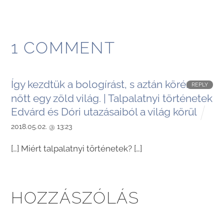
1 COMMENT
Így kezdtük a bologírást, s aztán körénk
REPLY
nőtt egy zöld világ. | Talpalatnyi történetek
Edvárd és Dóri utazásaiból a világ körül
2018.05.02. @ 13:23
[…] Miért talpalatnyi történetek? […]
HOZZÁSZÓLÁS