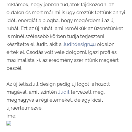
reklámok, hogy jobban tudjatok tájékozódni az
oldalon és mert már mi is úgy éreztük tettünk annyi
időt, energiát a blogba, hogy megérdemli az új
ruhát. Ezt az új ruhát, ami remélkük az üzenetünket
is minél szélesebb körben tudja terjeszteni
készítette el Judit, akit a
Juditdesign4u
oldalon
értek el. Csodás volt vele dolgozni. Igazi profi és
maximalista :-), az eredmény szerintünk magáért
beszél.
Az új letisztult design pedig új logót is hozott
magával, amit szintén
Judit
tervezett meg,
meghagyva a régi elemeket, de agy kicsit
újraértelmezve.
Íme: