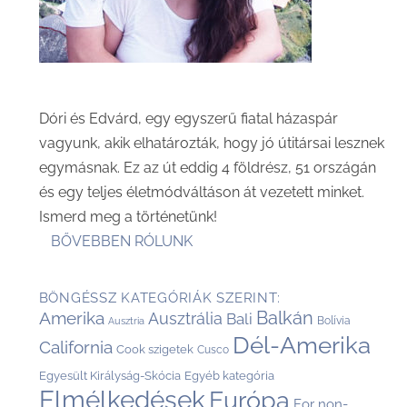
Dóri és Edvárd, egy egyszerű fiatal házaspár
vagyunk, akik elhatározták, hogy jó útitársai lesznek
egymásnak. Ez az út eddig 4 földrész, 51 országán
és egy teljes életmódváltáson át vezetett minket.
Ismerd meg a történetünk!
BŐVEBBEN RÓLUNK
BÖNGÉSSZ KATEGÓRIÁK SZERINT:
Balkán
Amerika
Ausztrália
Bali
Bolívia
Ausztria
Dél-Amerika
California
Cook szigetek
Cusco
Egyesült Királyság-Skócia
Egyéb kategória
Elmélkedések
Európa
For non-