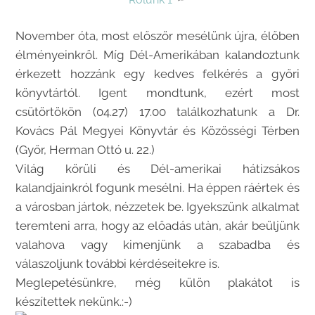
November óta, most először mesélünk újra, élőben
élményeinkről. Míg Dél-Amerikában kalandoztunk
érkezett hozzánk egy kedves felkérés a győri
könyvtártól. Igent mondtunk, ezért most
csütörtökön (04.27) 17.00 találkozhatunk a Dr.
Kovács Pál Megyei Könyvtár és Közösségi Térben
(Győr, Herman Ottó u. 22.)
Világ körüli és Dél-amerikai hátizsákos
kalandjainkról fogunk mesélni. Ha éppen ráértek és
a városban jártok, nézzetek be. Igyekszünk alkalmat
teremteni arra, hogy az előadás utàn, akár beüljünk
valahova vagy kimenjünk a szabadba és
válaszoljunk további kérdéseitekre is.
Meglepetésünkre, még külön plakátot is
készítettek nekünk.:-)