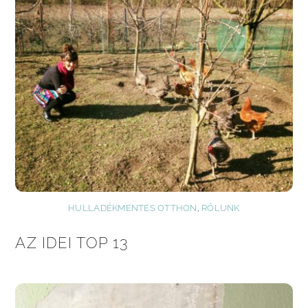
HULLADÉKMENTES OTTHON
,
RÓLUNK
AZ IDEI TOP 13