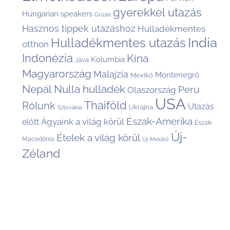
gyerekkel utazás
Hungarian speakers
Grúzia
Hasznos tippek utazáshoz
Hulladékmentes
India
Hulladékmentes utazás
otthon
Indonézia
Kína
Kolumbia
Jáva
Magyarország
Malajzia
Montenegró
Mexikó
Nepál
Nulla hulladék
Peru
Olaszország
USA
Thaiföld
Rólunk
Utazás
Ukrajna
Szlovákia
Észak-Amerika
Ágyaink a világ körül
előtt
Észak-
Új-
Ételek a világ körül
Macedónia
Új-Mexikó
Zéland