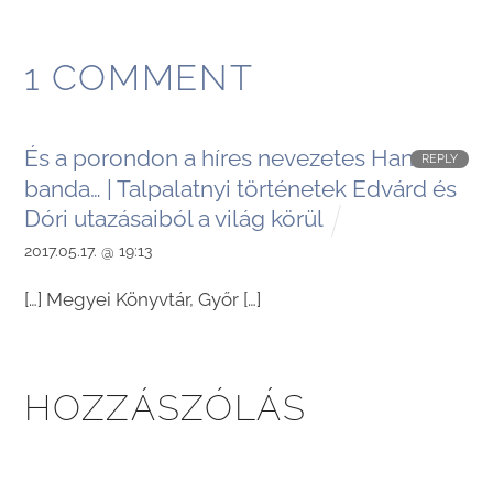
1 COMMENT
És a porondon a híres nevezetes Handa
REPLY
banda… | Talpalatnyi történetek Edvárd és
Dóri utazásaiból a világ körül
2017.05.17. @ 19:13
[…] Megyei Könyvtár, Győr […]
HOZZÁSZÓLÁS