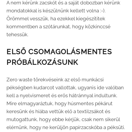
A nem kérünk zacskót és a saját dobozban kérünk
mondatokkal is készülnünk kellett volna :-).
Örömmel vesszük, ha ezekkel kiegészítitek
kommentben a szótárunkat, hogy közkinccsé
tehessük.
ELSŐ CSOMAGOLÁSMENTES
PRÓBÁLKOZÁSUNK
Zero waste törekvéseink az első munkácsi
pékségben kudarcot vallottak, ugyanis ide valóban
kell a nyelvismeret és erős hátránnyal indultunk.
Mire elmagyaráztuk, hogy húsmentes pékárut
keresünk és hiába vettük elő a textilzsákot és
mutogattunk, hogy ebbe kérjük, csak nem sikerül
elérnünk, hogy ne kerüljön papírzacskóba a péksüti.