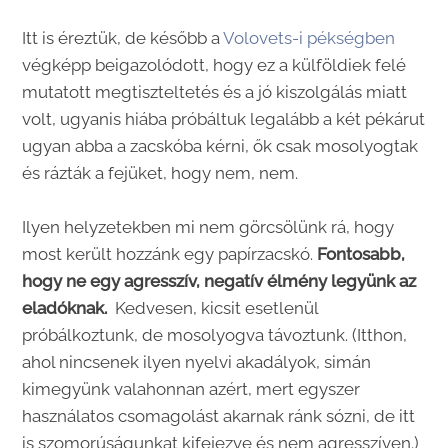
Itt is éreztük, de később a
Volovets-i pékségben
végképp beigazolódott, hogy ez a külföldiek felé
mutatott megtiszteltetés és a jó kiszolgálás miatt
volt, ugyanis hiába próbáltuk legalább a két pékárut
ugyan abba a zacskóba kérni, ők csak mosolyogtak
és rázták a fejüket, hogy nem, nem.
Ilyen helyzetekben mi nem görcsölünk rá, hogy
most került hozzánk egy papírzacskó.
Fontosabb,
hogy ne egy agresszív, negatív élmény legyünk az
eladóknak.
Kedvesen, kicsit esetlenül
próbálkoztunk, de mosolyogva távoztunk. (Itthon,
ahol nincsenek ilyen nyelvi akadályok, simán
kimegyünk valahonnan azért, mert egyszer
használatos csomagolást akarnak ránk sózni, de itt
is szomorúságunkat kifejezve és nem agresszíven.)