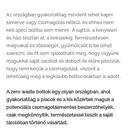
Az országban gyakorlatilag mindent lehet kapni
kimérve vagy csomagolás nélkül, és ehhez nem
kell spéci boltba sem menni. A sajttól, a kenyéren
és házi tésztán át, a kekszekig. Természetesen
magvakat és zöldséget, gyümölcsöt is be lehet
szerezni, de itt sem spórolható meg, hogy vigyünk
magukkal saját zacskót és dobozt és előre jelezzük,
hogy nem kérjük a csomagolást, viszont a
lehetőség még a legkisebb boltocskákban is adott .
A zero waste boltok egy olyan országban, ahol
gyakorlatilag a piacok és a kis közértek maguk a
potenciális csomagolásmentes beszerzőhelyek,
csak megkönnyítik, természetessé teszik a saját
tárolóban történő vásárlást.