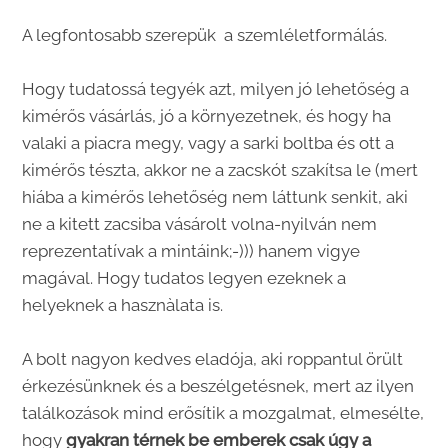
A legfontosabb szerepük a szemléletformálás.
Hogy tudatossá tegyék azt, milyen jó lehetőség a
kimérős vásárlás, jó a környezetnek, és hogy ha
valaki a piacra megy, vagy a sarki boltba és ott a
kimérős tészta, akkor ne a zacskót szakítsa le (mert
hiába a kimérős lehetőség nem láttunk senkit, aki
ne a kitett zacsiba vásárolt volna-nyilván nem
reprezentatívak a mintáink;-))) hanem vigye
magával. Hogy tudatos legyen ezeknek a
helyeknek a hasznàlata is.
A bolt nagyon kedves eladója, aki roppantul örült
érkezésünknek és a beszélgetésnek, mert az ilyen
találkozások mind erősítik a mozgalmat, elmesélte,
hogy
gyakran térnek be emberek csak úgy a