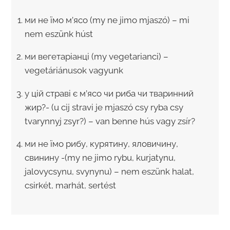
ми не ïмо м’ясо (my ne jimo mjaszó) – mi
nem eszünk húst
ми вегетарiанцi (my vegetarianci) –
vegetáriánusok vagyunk
у цiй стравi є м’ясо чи риба чи тваринний
жир?- (u cij stravi je mjaszó csy ryba csy
tvarynnyj zsyr?) – van benne hús vagy zsír?
ми не їмо рибу, курятину, яловичину,
свинину -(my ne jimo rybu, kurjatynu,
jalovycsynu, svynynu) – nem eszünk halat,
csirkét, marhát, sertést