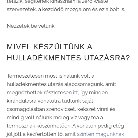
tetszik, segítenek kihasználni a zero waste
szervezetek, a kezdődő mozgalom és ez a bolt is.
Nézzetek be velünk:
MIVEL KÉSZÜLTÜNK A
HULLADÉKMENTES UTAZÁSRA?
Természetesen most is nálunk volt a
hulladékmentes utazás alapcsomagunk, amit
megnézhettek részletesen
itt
, így minden
kirándulásra vonatútra tudtunk saját
csomagolásban szendvicset, kekszet vinni és
mindig volt nálunk meleg víz vagy tea a
termosznak köszönhetően. A vonaton pedig elég
jól jött a kézfertőtlenítő, amit
szintén magunknak