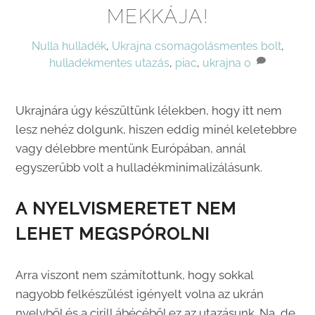
MEKKÁJA!
Nulla hulladék
,
Ukrajna
csomagolásmentes bolt
,
hulladékmentes utazás
,
piac
,
ukrajna
0
Ukrajnára úgy készültünk lélekben, hogy itt nem
lesz nehéz dolgunk, hiszen eddig minél keletebbre
vagy délebbre mentünk Európában, annál
egyszerűbb volt a hulladékminimalizálásunk.
A NYELVISMERETET NEM
LEHET MEGSPÓROLNI
Arra viszont nem számítottunk, hogy sokkal
nagyobb felkészülést igényelt volna az ukrán
nyelvből és a cirill ábécéből ez az utazásunk. Na, de