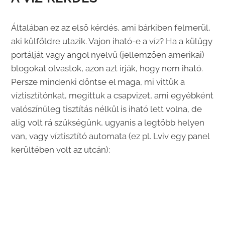
Általában ez az első kérdés, ami bárkiben felmerül,
aki külföldre utazik. Vajon iható-e a víz? Ha a külügy
portálját vagy angol nyelvű (jellemzően amerikai)
blogokat olvastok, azon azt írják, hogy nem iható.
Persze mindenki döntse el maga, mi vittük a
víztisztítónkat, megittuk a csapvizet, ami egyébként
valószínűleg tisztítás nélkül is iható lett volna, de
alig volt rá szükségünk, ugyanis a legtöbb helyen
van, vagy víztisztító automata (ez pl. Lviv egy panel
kerültében volt az utcán):