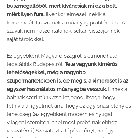
buszmegállóból, mert kíváncsiak mi ez a bolt,
miért ilyen fura,
ilyenkor elmeséli nekik a
koncepciót, beszélnek a műanyag problémáról. A
szavak nem haszontalanok, sokan visszajönnek
saját tárolókkal.
Ez egyébként Magyarországról is elmondható,
legalàbbis Budapestről.
Tele vagyunk kimérős
lehetőségekkel, még a nagyobb
szupermarketekben is, de mégis, a kimérőset is az
egyszer hasznàlatos műanyagba vesszük.
Ennek a
boltnak szerintünk az a létjogosultsága, hogy
felhívja a figyelmet arra, hogy ez egy óriási előny és
lehetőség (az egyébként modern és nyugati
világgal szemben, ahol most próbálnak ehhez
visszatérni.) Szóval ezt a lépés előnyt, ha úgy