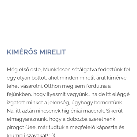
KIMÉRŐS MIRELIT
Még első este, Munkácson sétálgatva fedeztünk fel
egy olyan boltot, ahol minden mirelit árut kimérve
lehet vásárolni. Otthon meg sem fordulna a
fejünkben, hogy ilyesmit vegyünk… na de itt eléggé
izgatott minket a jelenség, úgyhogy bementünk.
Na, itt aztán nincsenek higiéniai macerák. Sikerül
elmagyaráznunk, hogy a dobozba szeretnénk
pirogot (Jee, már tudtuk a megfelelő káposzta és
krumpli szavakat! ;-)).