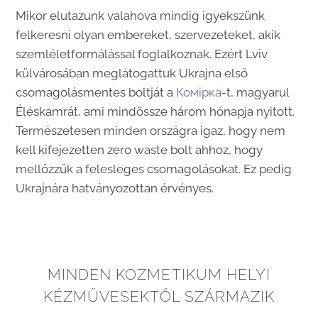
Mikor elutazunk valahova mindig igyekszünk
felkeresni olyan embereket, szervezeteket, akik
szemléletformálással foglalkoznak. Ezért Lviv
külvárosában meglátogattuk Ukrajna első
csomagolásmentes boltját a
Комірка
-t, magyarul
Éléskamrát, ami mindössze három hónapja nyitott.
Természetesen minden országra igaz, hogy nem
kell kifejezetten zero waste bolt ahhoz, hogy
mellőzzük a felesleges csomagolásokat. Ez pedig
Ukrajnára hatványozottan érvényes.
MINDEN KOZMETIKUM HELYI
KÉZMŰVESEKTŐL SZÁRMAZIK