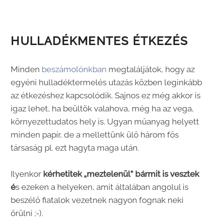
HULLADÉKMENTES ÉTKEZÉS
Minden
beszámolónkban
megtaláljátok, hogy az
egyéni hulladéktermelés utazás közben leginkább
az étkezéshez kapcsolódik. Sajnos ez még akkor is
igaz lehet, ha beültök valahova, még ha az vega,
környezettudatos hely is. Ugyan műanyag helyett
minden papír, de a mellettünk ülő három fős
társaság pl. ezt hagyta maga után.
Ilyenkor
kérhetitek „meztelenül” bármit is vesztek
é
s ezeken a helyeken, amit általában angolul is
beszélő fiatalok vezetnek nagyon fognak neki
örülni ;-).