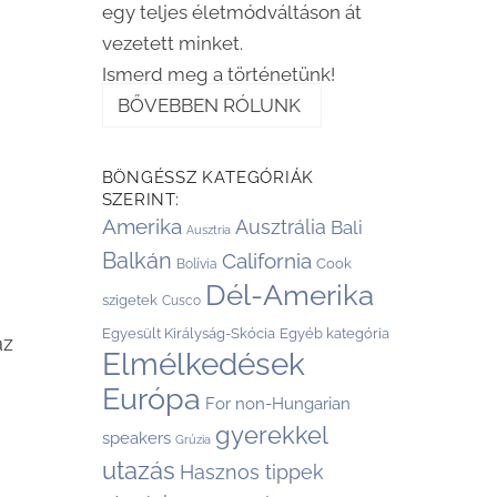
egy teljes életmódváltáson át
vezetett minket.
Ismerd meg a történetünk!
BŐVEBBEN RÓLUNK
BÖNGÉSSZ KATEGÓRIÁK
SZERINT:
Amerika
Ausztrália
Bali
Ausztria
Balkán
California
Cook
Bolívia
Dél-Amerika
szigetek
Cusco
Egyesült Királyság-Skócia
Egyéb kategória
az
Elmélkedések
Európa
For non-Hungarian
gyerekkel
speakers
Grúzia
utazás
Hasznos tippek