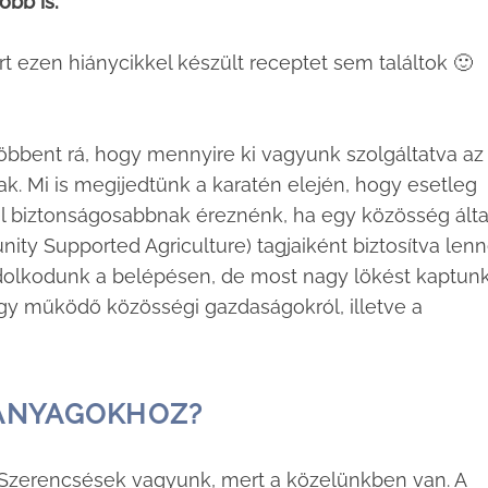
óbb is.
rt ezen hiánycikkel készült receptet sem találtok 🙂
döbbent rá, hogy mennyire ki vagyunk szolgáltatva az
k. Mi is megijedtünk a karatén elején, hogy esetleg
l biztonságosabbnak éreznénk, ha egy közösség álta
y Supported Agriculture) tagjaiként biztosítva len
ndolkodunk a belépésen, de most nagy lökést kaptunk
gy működő közösségi gazdaságokról, illetve a
ANYAGOKHOZ?
s. Szerencsések vagyunk, mert a közelünkben van. A