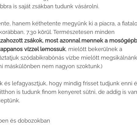
bbra is saját zsákban tudunk vásárolni.
nte, hanem kéthetente megyünk ki a piacra, a fiatal
korábban, 7.30 körül. Természetesen minden
azahozott zsákok, most azonnal mennek a mosógépb
appanos vízzel lemossuk
, mielőtt bekerülnek a
áztatjuk szódabikrabónás vízbe mielőtt megsikálnán
 máskülönben nem nagyon szoktunk.)
k és lefagyasztjuk, hogy mindig frisset tudjunk enni 
tthon is tudunk finom kenyeret sütni, de addig is va
ceptünk.