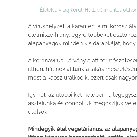
Ételek a világ körül
,
Hulladékmentes ottho
A vírushelyzet, a karantén, a mi koroszt
élelmiszerhiány, egyre többeket ösztönöz
alapanyagok minden kis darabkáját, hogy
A koronavírus- járvány alatt természetese
itthon, hát nekiálltunk a lakás meszelésé
most a káosz uralkodik, ezért csak nagyon
Így hát, az utóbbi két héteben a legegys
asztalunka és gondoltuk megosztjuk vele
utolsók.
Mindegyik étel vegetáriánus, az alapany