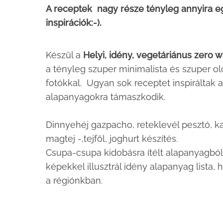
A receptek nagy része tényleg annyira e
inspirációk:-).
Készül a
Helyi, idény, vegetáriánus zero
a tényleg szuper minimalista és szuper ol
fotókkal. Ugyan sok receptet inspiráltak a
alapanyagokra támaszkodik.
Dinnyehéj gazpacho, reteklevél pesztó, karf
magtej -,tejföl, joghurt készítés.
Csupa-csupa kidobásra ítélt alapanyagbó
képekkel illusztrál idény alapanyag lista
a régiónkban.