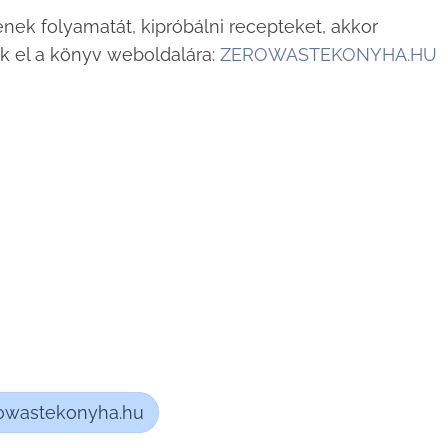
nek folyamatát, kipróbálni recepteket, akkor
tok el a könyv weboldalára:
ZEROWASTEKONYHA.HU
owastekonyha.hu