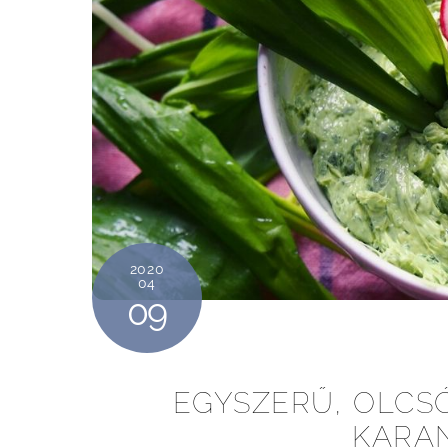
2020
04
09
EGYSZERŰ, OLCS
KARAN