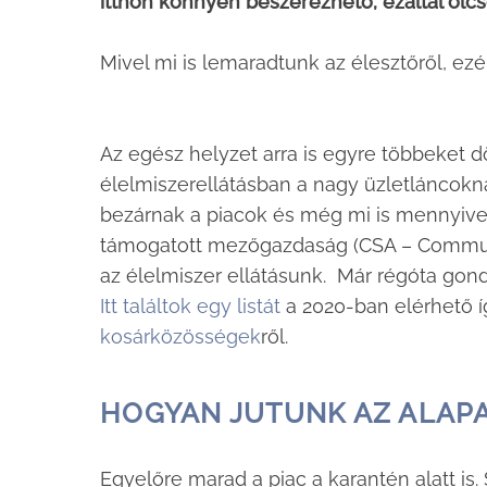
itthon könnyen beszerezhető, ezáltal olcs
Mivel mi is lemaradtunk az élesztőről, ezé
Az egész helyzet arra is egyre többeket 
élelmiszerellátásban a nagy üzletláncokna
bezárnak a piacok és még mi is mennyive
támogatott mezőgazdaság (CSA – Communit
az élelmiszer ellátásunk. Már régóta go
Itt találtok egy listát
a 2020-ban elérhető í
kosárközösségek
ről.
HOGYAN JUTUNK AZ ALAP
Egyelőre marad a piac a karantén alatt i