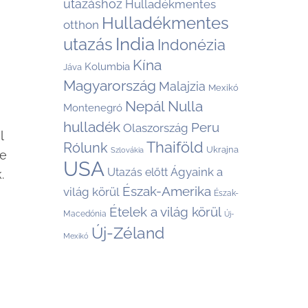
utazáshoz
Hulladékmentes
Hulladékmentes
otthon
India
utazás
Indonézia
Kína
Kolumbia
Jáva
Magyarország
Malajzia
Mexikó
Nepál
Nulla
Montenegró
hulladék
Peru
Olaszország
l
Thaiföld
Rólunk
Ukrajna
Szlovákia
ne
USA
Ágyaink a
Utazás előtt
.
Észak-Amerika
világ körül
Észak-
Ételek a világ körül
Macedónia
Új-
Új-Zéland
Mexikó