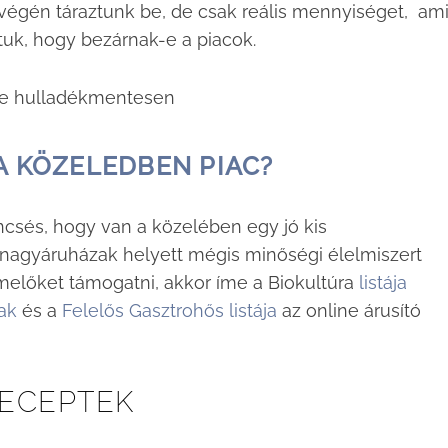
tvégén táraztunk be, de csak reális mennyiséget, ami
uk, hogy bezárnak-e a piacok.
A KÖZELEDBEN PIAC?
csés, hogy van a közelében egy jó kis
nagyáruházak helyett mégis minőségi élelmiszert
ermelőket támogatni, akkor íme a Biokultúra
listája
nak
és a
Felelős Gasztrohős listája
az online árusító
ECEPTEK