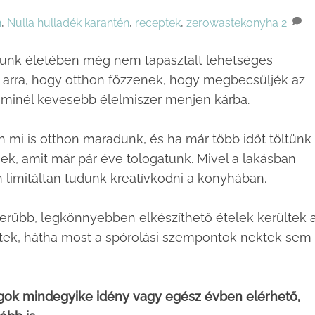
n
,
Nulla hulladék
karantén
,
receptek
,
zerowastekonyha
2
ályunk életében még nem tapasztalt lehetséges
 arra, hogy otthon főzzenek, hogy megbecsüljék az
 minél kevesebb élelmiszer menjen kárba.
n mi is otthon maradunk, és ha már több időt töltünk
nek, amit már pár éve tologatunk. Mivel a lakásban
 limitáltan tudunk kreatívkodni a konyhában.
zerűbb, legkönnyebben elkészíthető ételek kerültek 
tek, hátha most a spórolási szempontok nektek sem
agok mindegyike idény vagy egész évben elérhető,