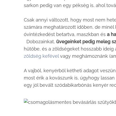
sarkon pedig van egy pékség is, ahol tová
Csak annyi változott, hogy most nem hete
számára meghatározott időben, de minél 
óvintézkedést betartva, maszkban és
a h
Dobozainkat,
üvegeinket pedig meleg sz
hűtőbe, és a zöldségeket hosszabb ideig 
zöldség kefével
vagy meghámoznánk (ami
A vajból, kenyérből kétheti adagot veszün
most érik a kovászunk is, úgyhogy lassan i
egy jól bevált szódabikarbónás kenyér re