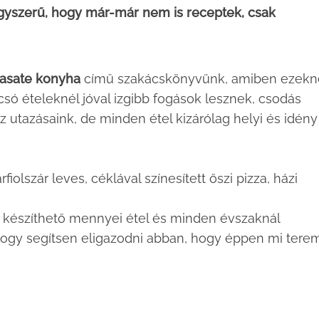
gyszerű, hogy már-már nem is receptek, csak
 wasate konyha
című szakácskönyvünk, amiben ezekn
csó ételeknél jóval izgibb fogások lesznek, csodás
z utazásaink, de minden étel kizárólag helyi és idény
iolszár leves, céklával színesített őszi pizza, házi
l készíthető mennyei étel és minden évszaknál
, hogy segítsen eligazodni abban, hogy éppen mi tere