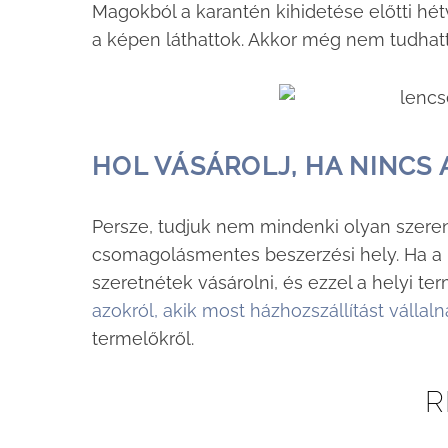
Magokból a karantén kihidetése előtti hé
a képen láthattok. Akkor még nem tudhatt
HOL VÁSÁROLJ, HA NINCS 
Persze, tudjuk nem mindenki olyan szeren
csomagolásmentes beszerzési hely. Ha a 
szeretnétek vásárolni, és ezzel a helyi t
azokról, akik most házhozszállítást vállal
termelőkről.
R