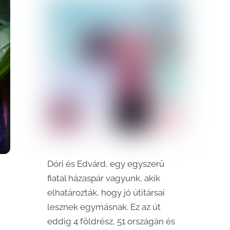
Dóri és Edvárd, egy egyszerű
fiatal házaspár vagyunk, akik
elhatározták, hogy jó útitársai
lesznek egymásnak. Ez az út
eddig 4 földrész, 51 országán és