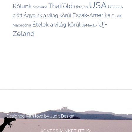
USA
Thaiföld
Rólunk
Utazás
Ukrajna
Szlovákia
Észak-Amerika
Ágyaink a világ körül
előtt
Észak-
Új-
Ételek a világ körül
Macedónia
Új-Mexikó
Zéland
Back
©
Talpalatnyi történetek
2019 |
Adatkezelési tájékoztató
To
Designed with love by
Judit Design
Top
KÖVESS MINKET ITT IS: