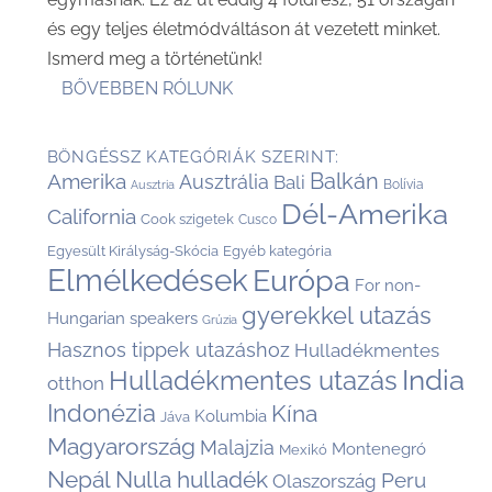
és egy teljes életmódváltáson át vezetett minket.
Ismerd meg a történetünk!
BŐVEBBEN RÓLUNK
BÖNGÉSSZ KATEGÓRIÁK SZERINT:
Balkán
Amerika
Ausztrália
Bali
Bolívia
Ausztria
Dél-Amerika
California
Cook szigetek
Cusco
Egyesült Királyság-Skócia
Egyéb kategória
Elmélkedések
Európa
For non-
gyerekkel utazás
Hungarian speakers
Grúzia
Hasznos tippek utazáshoz
Hulladékmentes
India
Hulladékmentes utazás
otthon
Indonézia
Kína
Kolumbia
Jáva
Magyarország
Malajzia
Montenegró
Mexikó
Nepál
Nulla hulladék
Peru
Olaszország