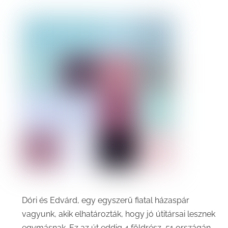
Dóri és Edvárd, egy egyszerű fiatal házaspár
vagyunk, akik elhatározták, hogy jó útitársai lesznek
egymásnak. Ez az út eddig 4 földrész, 51 országán