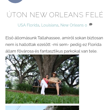
ÚTON NEW ORLEANS FELÉ
USA
Florida
,
Louisiana
,
New Orleans
0
Első állomásunk Tallahassee, amiről sokan biztosan
nem is hallottak ezelőtt -mi sem- pedig ez Florida
állam fővárosa és fantasztikus parkokal van tele.