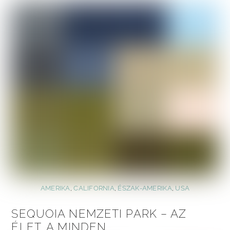
AMERIKA
,
CALIFORNIA
,
ÉSZAK-AMERIKA
,
USA
SEQUOIA NEMZETI PARK – AZ
ÉLET. A MINDEN.