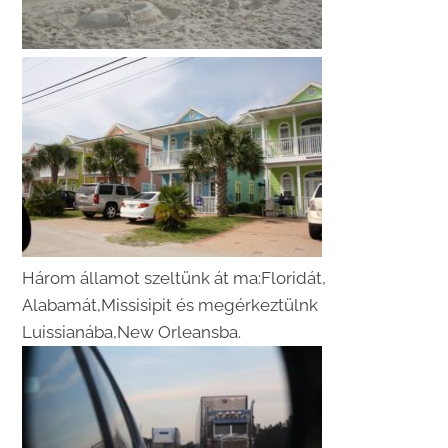
Három államot szeltünk át ma:Floridát,
Alabamát,Missisipit és megérkeztülnk
Luissianába,New Orleansba.