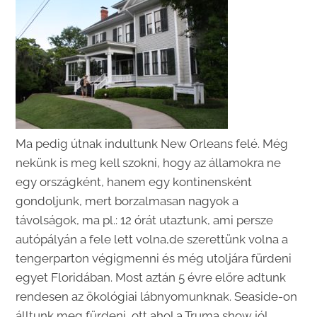
Ma pedig útnak indultunk New Orleans felé. Még
nekünk is meg kell szokni, hogy az államokra ne
egy országként, hanem egy kontinensként
gondoljunk, mert borzalmasan nagyok a
távolságok, ma pl.: 12 órát utaztunk, ami persze
autópályán a fele lett volna,de szerettünk volna a
tengerparton végigmenni és még utoljára fürdeni
egyet Floridában. Most aztán 5 évre előre adtunk
rendesen az ökológiai lábnyomunknak. Seaside-on
álltunk meg fürdeni, ott ahol a Truma show jól