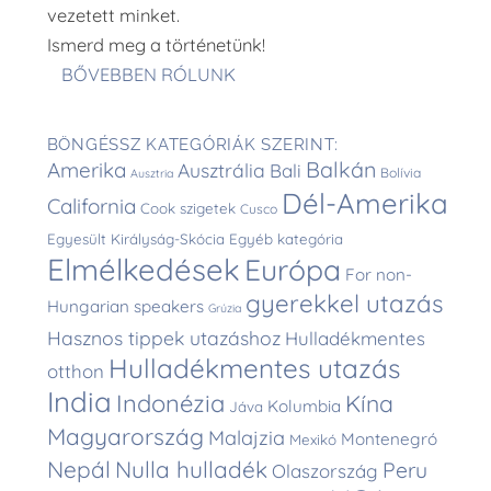
vezetett minket.
Ismerd meg a történetünk!
BŐVEBBEN RÓLUNK
BÖNGÉSSZ KATEGÓRIÁK SZERINT:
Balkán
Amerika
Ausztrália
Bali
Bolívia
Ausztria
Dél-Amerika
California
Cook szigetek
Cusco
Egyesült Királyság-Skócia
Egyéb kategória
Elmélkedések
Európa
For non-
gyerekkel utazás
Hungarian speakers
Grúzia
Hasznos tippek utazáshoz
Hulladékmentes
Hulladékmentes utazás
otthon
India
Indonézia
Kína
Kolumbia
Jáva
Magyarország
Malajzia
Montenegró
Mexikó
Nepál
Nulla hulladék
Peru
Olaszország