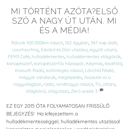
MI TÖRTÉNT AZÓTA?ELSŐ
SZÓ A NAGY ÚT UTÁN. MI
ÉS A MÉDIA!
Rólunk
100 000km nászút
,
162 ágyban
,
347 nap alatt
,
couchsurfing
,
Edvárd és Dóri utazása
,
együtt utazni
,
FEM3 Café
,
hulladékmentes
,
hulladékmentes világjárók
,
kanapészörf
,
kanapészörfös házaspár
,
Képmás
,
kisalföld
,
Kossuth Rádió
,
különleges nászút
,
Lánchíd Rádió
,
magyar vándorok
,
meglepetés
,
összezárva a
nagyvilágban
,
rádió
,
rendhagyó nászút
,
TV
,
útitárs
,
világkörül
,
világutazó
,
Zero waste
3
EZ EGY 2015 ÓTA FOLYAMATOSAN FRISSÜLŐ
BEJEGYZÉS! Ha kifejezettem a
hulladékmentességgel, hulladékmentes utazással