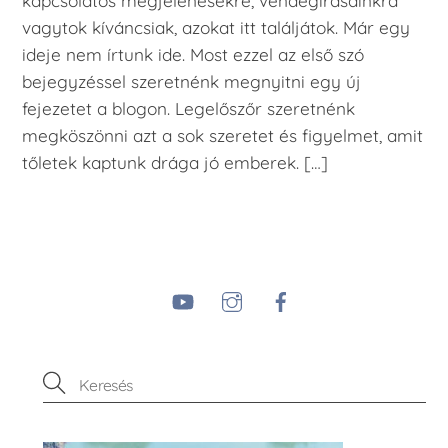
kapcsolatos megjelenésekre, vendégírásainkra
vagytok kíváncsiak, azokat itt találjátok. Már egy
ideje nem írtunk ide. Most ezzel az első szó
bejegyzéssel szeretnénk megnyitni egy új
fejezetet a blogon. Legelőszőr szeretnénk
megköszönni azt a sok szeretet és figyelmet, amit
tőletek kaptunk drága jó emberek. […]
YouTube
Instagram
Facebook