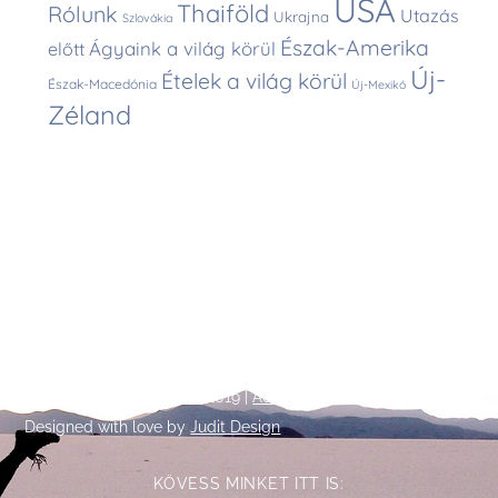
USA
Thaiföld
Rólunk
Utazás
Ukrajna
Szlovákia
Észak-Amerika
Ágyaink a világ körül
előtt
Új-
Ételek a világ körül
Észak-Macedónia
Új-Mexikó
Zéland
Back
©
Talpalatnyi történetek
2019 |
Adatkezelési tájékoztató
To
Designed with love by
Judit Design
Top
KÖVESS MINKET ITT IS: