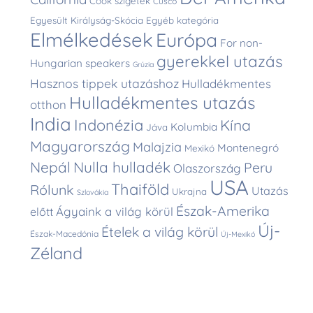
Cook szigetek
Cusco
Egyesült Királyság-Skócia
Egyéb kategória
Elmélkedések
Európa
For non-
gyerekkel utazás
Hungarian speakers
Grúzia
Hasznos tippek utazáshoz
Hulladékmentes
Hulladékmentes utazás
otthon
India
Indonézia
Kína
Kolumbia
Jáva
Magyarország
Malajzia
Montenegró
Mexikó
Nepál
Nulla hulladék
Peru
Olaszország
USA
Thaiföld
Rólunk
Utazás
Ukrajna
Szlovákia
Észak-Amerika
Ágyaink a világ körül
előtt
Új-
Ételek a világ körül
Észak-Macedónia
Új-Mexikó
Zéland