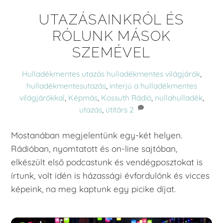
UTAZÁSAINKRÓL ÉS
RÓLUNK MÁSOK
SZEMÉVEL
Hulladékmentes utazás
hulladékmentes világjárók
,
hulladékmentesutazás
,
interjú a hulladékmentes
világjárókkal
,
Képmás
,
Kossuth Rádió
,
nullahulladék
,
utazás
,
útitárs
2
Mostanában megjelentünk egy-két helyen.
Rádióban, nyomtatott és on-line sajtóban,
elkészült első podcastunk és vendégposztokat is
írtunk, volt idén is házassági évfordulónk és vicces
képeink, na meg kaptunk egy picike díjat.