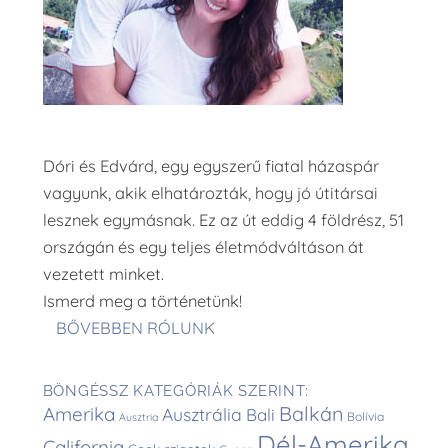
Dóri és Edvárd, egy egyszerű fiatal házaspár
vagyunk, akik elhatározták, hogy jó útitársai
lesznek egymásnak. Ez az út eddig 4 földrész, 51
országán és egy teljes életmódváltáson át
vezetett minket.
Ismerd meg a történetünk!
BŐVEBBEN RÓLUNK
BÖNGÉSSZ KATEGÓRIÁK SZERINT:
Balkán
Amerika
Ausztrália
Bali
Bolívia
Ausztria
Dél-Amerika
California