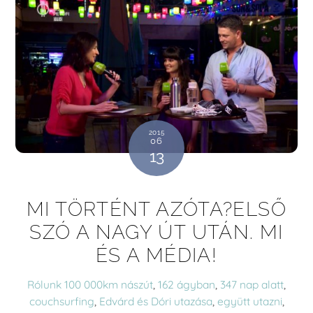
2015
06
13
MI TÖRTÉNT AZÓTA?ELSŐ
SZÓ A NAGY ÚT UTÁN. MI
ÉS A MÉDIA!
Rólunk
100 000km nászút
,
162 ágyban
,
347 nap alatt
,
couchsurfing
,
Edvárd és Dóri utazása
,
együtt utazni
,