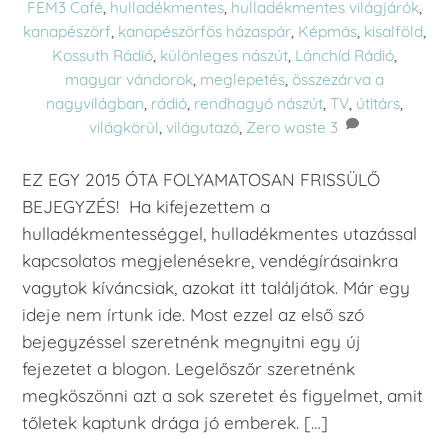
FEM3 Café
,
hulladékmentes
,
hulladékmentes világjárók
,
kanapészörf
,
kanapészörfös házaspár
,
Képmás
,
kisalföld
,
Kossuth Rádió
,
különleges nászút
,
Lánchíd Rádió
,
magyar vándorok
,
meglepetés
,
összezárva a
nagyvilágban
,
rádió
,
rendhagyó nászút
,
TV
,
útitárs
,
világkörül
,
világutazó
,
Zero waste
3
EZ EGY 2015 ÓTA FOLYAMATOSAN FRISSÜLŐ
BEJEGYZÉS! Ha kifejezettem a
hulladékmentességgel, hulladékmentes utazással
kapcsolatos megjelenésekre, vendégírásainkra
vagytok kíváncsiak, azokat itt találjátok. Már egy
ideje nem írtunk ide. Most ezzel az első szó
bejegyzéssel szeretnénk megnyitni egy új
fejezetet a blogon. Legelőszőr szeretnénk
megköszönni azt a sok szeretet és figyelmet, amit
tőletek kaptunk drága jó emberek. […]