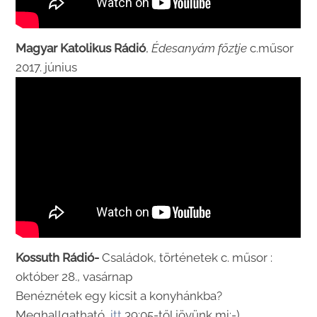
Magyar Katolikus Rádió
,
Édesanyám főztje
c.műsor
2017. június
Kossuth Rádió-
Családok, történetek c. műsor :
október 28., vasárnap
Benéznétek egy kicsit a konyhánkba?
Meghallgatható,
itt
39:05-től jövünk mi:-)