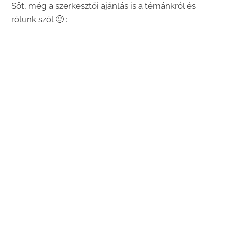
Sőt, még a szerkesztői ajánlás is a témánkról és
rólunk szól 🙂 :