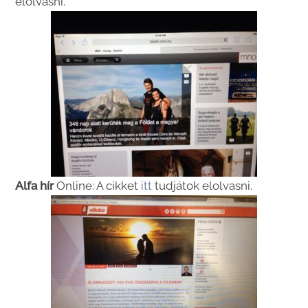
elolvasni.
Alfa hír
Online: A cikket
itt
tudjátok elolvasni.