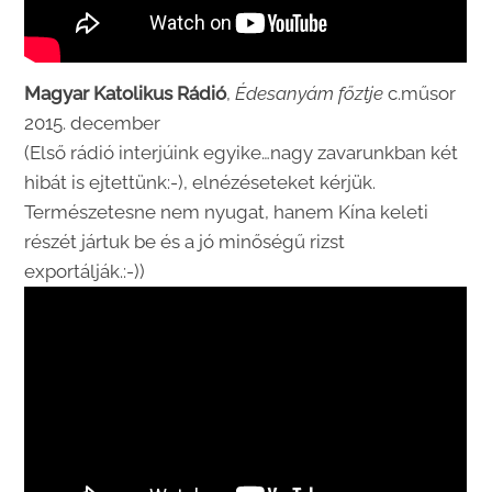
Magyar Katolikus Rádió
,
Édesanyám főztje
c.műsor
2015. december
(Első rádió interjúink egyike…nagy zavarunkban két
hibát is ejtettünk:-), elnézéseteket kérjük.
Természetesne nem nyugat, hanem Kína keleti
részét jártuk be és a jó minőségű rizst
exportálják.:-))