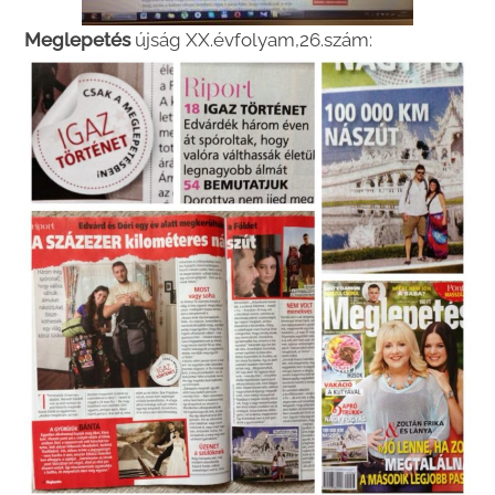
Meglepetés
újság XX.évfolyam,26.szám: