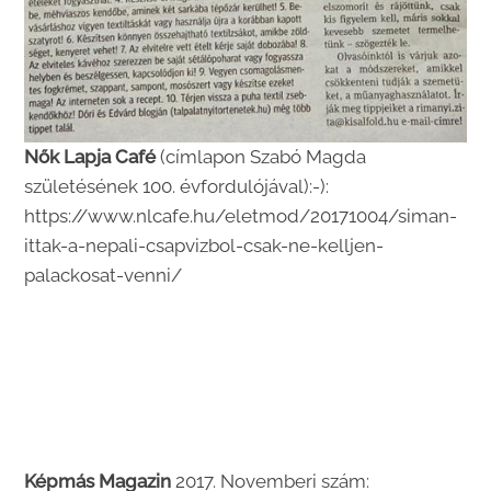
Nők Lapja Café
(címlapon Szabó Magda
születésének 100. évfordulójával):-):
https://www.nlcafe.hu/eletmod/20171004/siman-
ittak-a-nepali-csapvizbol-csak-ne-kelljen-
palackosat-venni/
Képmás Magazin
2017. Novemberi szám: