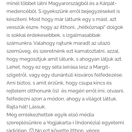
minél többet látni Magyarországból és a Kárpát-
medencéből. S igyekszünk erről bejegyzéseket is
készíteni. Most hogy már láttunk egy s mást, azt
vesszük észre, hogy az itthoni, „hétköznapi” dolgok
is sokkal érdekesebbek, s izgalmasabbak
számunkra. Valahogy rajtunk maradt az utazó
szemüveg, és szeretnénk ezt kamatoztatni, azzal,
hogy megosztjuk amit látunk, s ahogyan látjuk azt.
Lehet, hogy ez egy séta leírása lesz a Margit-
szigetről, vagy egy dunántúli kisváros felfedezése.
Ami biztos, s amit érzünk, hogy csupa kincs és
rejtelem otthonunk (is) és megéri erről írni, olvasni,
felfedezni azon a módon, ahogy a világot láttuk.
Rajta hát! Lássuk.
Még emlékezhettek egyik első média
szereplésünkre a Yogjakarta-i (Indonézia) egyetemi
rádióban. 🙂 No ezt követte itthon, végre