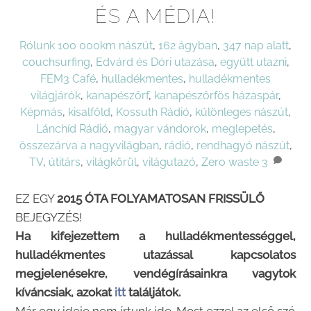
ÉS A MÉDIA!
Rólunk
100 000km nászút
,
162 ágyban
,
347 nap alatt
,
couchsurfing
,
Edvárd és Dóri utazása
,
együtt utazni
,
FEM3 Café
,
hulladékmentes
,
hulladékmentes
világjárók
,
kanapészörf
,
kanapészörfös házaspár
,
Képmás
,
kisalföld
,
Kossuth Rádió
,
különleges nászút
,
Lánchíd Rádió
,
magyar vándorok
,
meglepetés
,
összezárva a nagyvilágban
,
rádió
,
rendhagyó nászút
,
TV
,
útitárs
,
világkörül
,
világutazó
,
Zero waste
3
EZ EGY
2015 ÓTA FOLYAMATOSAN FRISSÜLŐ
BEJEGYZÉS!
Ha kifejezettem a hulladékmentességgel,
hulladékmentes utazással kapcsolatos
megjelenésekre, vendégírásainkra vagytok
kíváncsiak, azokat
itt
találjátok.
Már egy ideje nem írtunk ide. Most ezzel az első szó