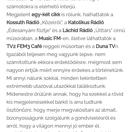
számotokra is elérhető interjú.
Megjelent
egy-két cikk
is rólunk, halhattatok a
Kossuth Rádió
„Közelről”, a
Katolikus Rádió
„Édesanyám főztje” és a
Láchíd Rádió
„Úittárs” című
műsorában, a
Music FM
-en, illetve láthattatok a
TV2 FEM3 Café
reggeli műsorban és a
Duna TV
n.
Igazából teljesen meg vagyunk lepve, nem
számítottunk ekkora érdeklődésre, mégmost sem
nagyon értjük miért ennyire érdekes a történetünk.
Mi annyi nálunk sokkal, minden tekintetben
extrémebb utazóval,utazókkal találkoztunk.
Midenestre örülünk annak, hogy ha ezekkel a rövid
kis megjelenésekkel bárkit is arra tudtunk
ösztönözni, hogy merje megvalósítani az álmait,
bizonyosságunk szolgálunk a gondviselésről és
arról, hogy a világon mennyi jó ember él.