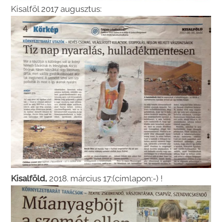
Kisalföl 2017 augusztus:
Kisalföld,
2018. március 17:(címlapon:-) !