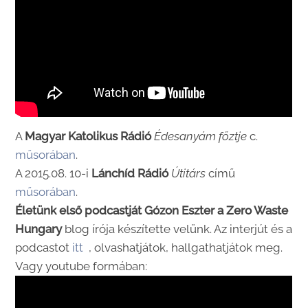
A
Magyar
Katolikus Rádió
Édesanyám főztje
c.
műsorában
.
A 2015.08. 10-i
Lánchíd Rádió
Útitárs
című
műsorában
.
Életünk első podcastját Gózon Eszter a Zero Waste
Hungary
blog írója készítette velünk. Az interjút és a
podcastot
itt
, olvashatjátok, hallgathatjátok meg.
Vagy youtube formában: