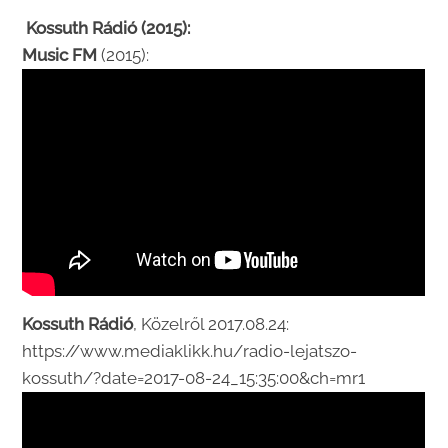
Kossuth Rádió (2015):
Music FM
(2015):
Kossuth Rádió
, Közelről 2017.08.24:
https://www.mediaklikk.hu/radio-lejatszo-
kossuth/?date=2017-08-24_15:35:00&ch=mr1