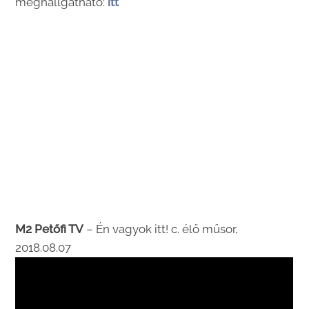
meghallgatható:
itt
M2 Petőfi TV
– Én vagyok itt! c. élő műsor,
2018.08.07