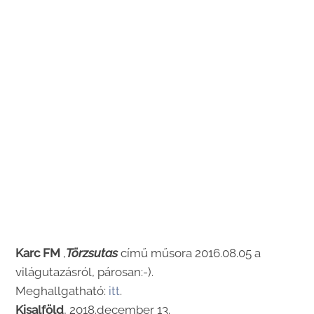
Karc FM
,
Törzsutas
című műsora 2016.08.05 a
világutazásról, párosan:-).
Meghallgatható:
itt
.
Kisalföld
, 2018.december 13.