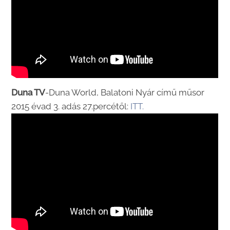
Duna TV
-Duna World, Balatoni Nyár című műsor
2015 évad 3. adás 27.percétől:
ITT.