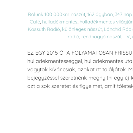
Rólunk
100 000km nászút
,
162 ágyban
,
347 nap 
Café
,
hulladékmentes
,
hulladékmentes világjá
Kossuth Rádió
,
különleges nászút
,
Lánchíd Rád
rádió
,
rendhagyó nászút
,
TV
,
EZ EGY 2015 ÓTA FOLYAMATOSAN FRISSÜL
hulladékmentességgel, hulladékmentes uta
vagytok kíváncsiak, azokat itt találjátok. M
bejegyzéssel szeretnénk megnyitni egy új 
azt a sok szeretet és figyelmet, amit tőlet