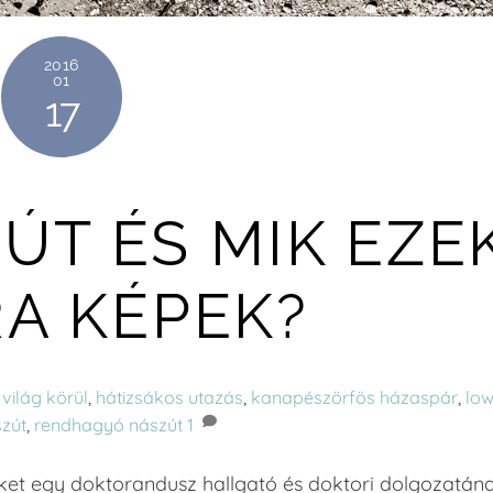
2016
01
17
ÚT ÉS MIK EZE
RA KÉPEK?
 világ körül
,
hátizsákos utazás
,
kanapészörfös házaspár
,
lo
zút
,
rendhagyó nászút
1
t egy doktorandusz hallgató és doktori dolgozatán