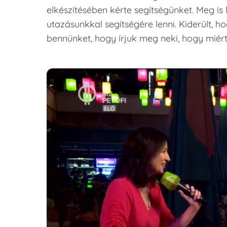
elkészítésében kérte segítségünket. Meg i
utazásunkkal segítségére lenni. Kiderült, h
bennünket, hogy írjuk meg neki, hogy miért