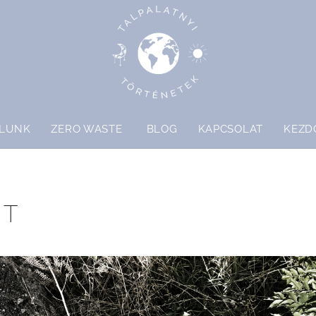
LUNK
ZERO WASTE
BLOG
KAPCSOLAT
KEZD
ÚT