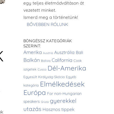
egy teljes életmódváltáson át
vezetett minket.
Ismerd meg a történetünk!
BŐVEBBEN RÓLUNK
BÖNGÉSSZ KATEGÓRIÁK
SZERINT:
K
Amerika
Ausztrália
Bali
Ausztria
Balkán
California
Cook
Bolívia
Dél-Amerika
szigetek
Cusco
Egyesült Királyság-Skócia
Egyéb
Elmélkedések
kategória
Európa
w
For non-Hungarian
gyerekkel
speakers
Grúzia
utazás
Hasznos tippek
ak