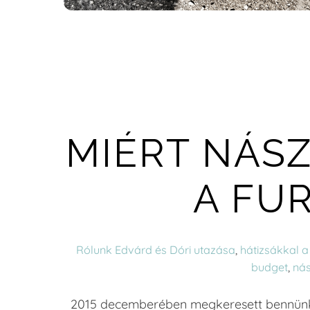
MIÉRT NÁSZ
A FU
Rólunk
Edvárd és Dóri utazása
,
hátizsákkal a
budget
,
nás
2015 decemberében megkeresett bennünke