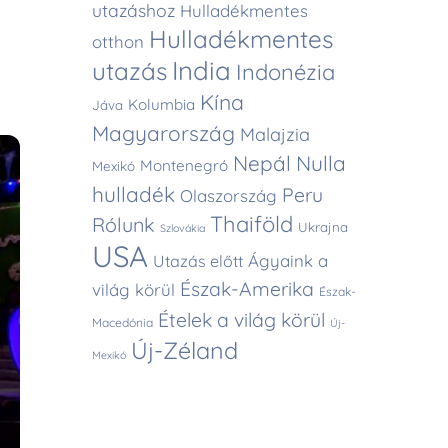
utazáshoz
Hulladékmentes
Hulladékmentes
otthon
India
utazás
Indonézia
Kína
Kolumbia
Jáva
Magyarország
Malajzia
Nepál
Nulla
Montenegró
Mexikó
hulladék
Peru
Olaszország
Thaiföld
Rólunk
Ukrajna
Szlovákia
USA
Ágyaink a
Utazás előtt
Észak-Amerika
világ körül
Észak-
Ételek a világ körül
Macedónia
Új-
Új-Zéland
Mexikó