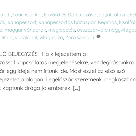
alatt
,
couchsurfing
,
Edvárd és Dóri utazása
,
együtt utazni
,
FE
rók
,
kanapészörf
,
kanapészörfös házaspár
,
Képmás
,
kisalfö
ió
,
magyar vándorok
,
meglepetés
,
összezárva a nagyvilágb
útitárs
,
világkörül
,
világutazó
,
Zero waste
3
Ő BEJEGYZÉS! Ha kifejezettem a
zással kapcsolatos megjelenésekre, vendégírásainkra
ár egy ideje nem írtunk ide. Most ezzel az első szó
fejezetet a blogon. Legelőszőr szeretnénk megköszönn
ek kaptunk drága jó emberek. […]