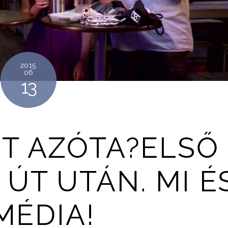
2015
06
13
NT AZÓTA?ELSŐ
 ÚT UTÁN. MI É
MÉDIA!