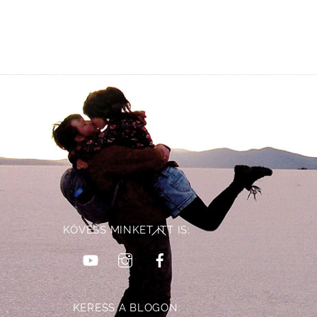
KÖVESS MINKET ITT IS:
Back
YouTube
Instagram
Facebook
To
Top
KERESS A BLOGON: