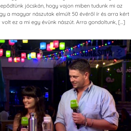
s lepődtünk jócskán, hogy vajon miben tudunk mi az
ogy a magyar nászutak elmúlt 50 évéről ír és arra kért
 volt ez a mi egy évünk nászút. Arra gondoltunk, […]