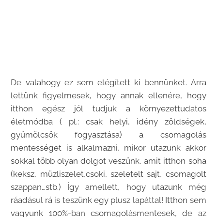
De valahogy ez sem elégített ki bennünket. Arra
lettünk figyelmesek, hogy annak ellenére, hogy
itthon egész jól tudjuk a környezettudatos
életmódba ( pl.: csak helyi, idény zöldségek,
gyümölcsök fogyasztása) a csomagolás
mentességet is alkalmazni, mikor utazunk akkor
sokkal több olyan dolgot veszünk, amit itthon soha
(keksz, müzliszelet,csoki, szeletelt sajt, csomagolt
szappan…stb.) Így amellett, hogy utazunk még
ráadásul rá is teszünk egy plusz lapáttal! Itthon sem
vagyunk 100%-ban csomagolásmentesek, de az