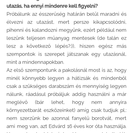
utazás, ha ennyi mindenre kell figyelni?
Próbálunk az ésszerűség határán belül maradni és
élvezni az utazást, mert persze kikapcsolódni,
pihenni és kalandozni megyünk, ezért például nem
leszünk teljesen műanyag mentesek (de talán ez
lesz a következő lépés?:)), hiszen egész más
szempontok is szerepet játszanak egy utazásnál,
mint a mindennapokban.
Az első szempontunk a pakolásnál most is az, hogy
minél könnyebb legyen a hátizsák és mindenből
csak a szükséges darabszám és mennyiség legyen
nálunk, ráadásul próbáljuk addig használni a már
meglévő (bár lehet, hogy nem annyira
környezetbarát eszközeinket) amíg csak tudjuk pl.:
nem szerzünk be azonnal fanyelű borotvát, mert
ami meg van, azt Edvárd 16 éves kor óta használja.