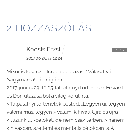
2 HOZZÁSZÓLÁS
Kocsis Erzsi
REPLY
2017.06.25. @ 12:24
Mikor is lesz ez a legujabb utazás ? Választ vár
Nagymama!Pá drágáim.
2017. június 23. 10:05 Talpalatnyi történetek Edvárd
és Dóri utazásaiból a világ körül írta, :
> Talpalatnyi történetek posted: „Legyen új, legyen
valami más, legyen > valami kihívás. Újra és újra
kitűzünk úti-célokat, de nem csak térben, > hanem
kihívásban, szellemi és mentális célokban is. A