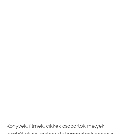
Könyvek, filmek, cikkek csoportok melyek
inspiráltak és továbbra is támogatnak ebben a