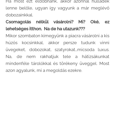
Ha most ezt eldobnánk, akkor azonnal hulladék
lenne belőle, ugyan így vagyunk a már meglévő
dobozainkkal.
Csomagolás nélkül vásárolni? Mi? Oké, ez
lehetséges itthon. Na de ha utazunk???
Mikor szombaton kimegyünk a piacra vásárolni a kis
húzós kocsinkkal, akkor persze tudunk vinni
üvegeket, dobozokat, szatyrokat…micsoda luxus.
Na, de nem rakhatjuk tele a hátizsákunkat
mindenféle tárolókkal és törékeny üveggel. Most
azon agyalunk, mi a megoldás ezekre.