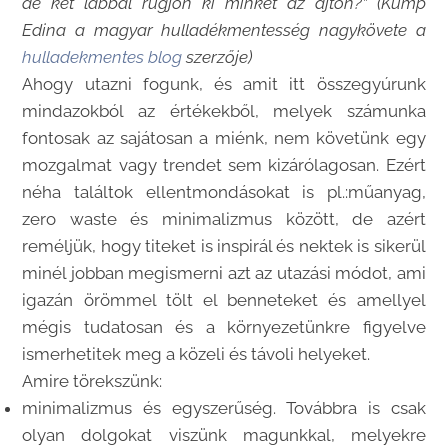
de két lábbal rúgjon ki minket az ajtón?” (Kump
Edina a magyar hulladékmentesség nagykövete a
hulladekmentes blog
szerzője)
Ahogy utazni fogunk, és amit itt összegyúrunk
mindazokból az értékekből, melyek számunka
fontosak az sajátosan a miénk, nem követünk egy
mozgalmat vagy trendet sem kizárólagosan. Ezért
néha találtok ellentmondásokat is pl.:műanyag,
zero waste és minimalizmus között, de azért
reméljük, hogy titeket is inspirál és nektek is sikerül
minél jobban megismerni azt az utazási módot, ami
igazán örömmel tölt el benneteket és amellyel
mégis tudatosan és a környezetünkre figyelve
ismerhetitek meg a közeli és távoli helyeket.
Amire törekszünk:
minimalizmus és egyszerűség. Továbbra is csak
olyan dolgokat viszünk magunkkal, melyekre