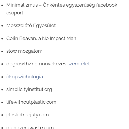
Minimalizmus – Önkéntes egyszerűség facebook
csoport
Messzelátó Egyesület
Colin Beavan, a No Impact Man
slow mozgalom
degrowth/nemnövekezés
szemlélet
ökopszichológia
simplicityinstitut.org
lifewithoutplastic.com
plasticfreejuly.com
goingzerowaste.com