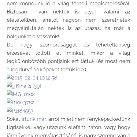
nem mondunk le a világ térbeli megismeréséről.
Biztosan van nektek is olyan valami az
életetekben, amitől nagyon nem szeretnétek
megválni…talán nektek is az utazás, ha már a
bolgunkat olvassátok!
De nagy szomorúsággal és tehetetlenség
érzésével töltött el minket, mikor a világ
legkülönbözőbb pontjaink ezt láttuk (és most nem
a legdurvább képeket tettük ide.)
Sokat
írtunk már
, arról miért nem fényképezkedünk
tigrisekkel vagy utazunk elefánt háton, vagy hogy
járműveink megválasztásánál is nagy szerepe van a