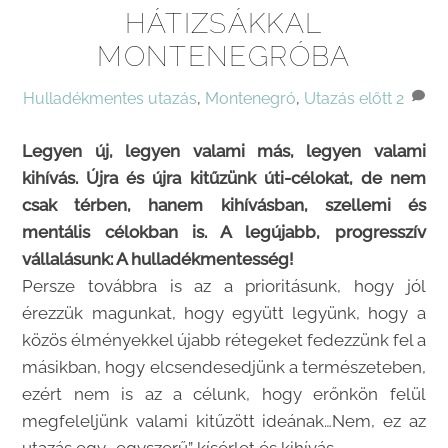
HÁTIZSÁKKAL
MONTENEGRÓBA
Hulladékmentes utazás
,
Montenegró
,
Utazás előtt
2
Legyen új, legyen valami más, legyen valami
kihívás. Újra és újra kitűzünk úti-célokat, de nem
csak térben, hanem kihívásban, szellemi és
mentális célokban is. A legújabb, progresszív
vállalásunk: A hulladékmentesség!
Persze továbbra is az a prioritásunk, hogy jól
érezzük magunkat, hogy együtt legyünk, hogy a
közös élményekkel újabb rétegeket fedezzünk fel a
másikban, hogy elcsendesedjünk a természeteben,
ezért nem is az a célunk, hogy erőnkön felül
megfeleljünk valami kitűzött ideának…Nem, ez az
utazás egy „egyszerű” kísérlet és kihívás.