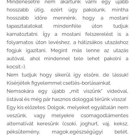
Mindenesetre nem akartunk várni egy újabb
hosszabb útig, ezért úgy pakolunk, mintha
hosszabb időre mennénk, hogy a mostani
tapasztalatokat mindenféle úton tudjuk
kamatoztatni. Így a mostani felszerelést is a
folyamatos úton levéshez, a hátizsákos utazáshoz
fogjuk igazítani. Megint más lenne az utazás
autóval, ahol mindennel tele lehet pakolni a
kocsit:-).
Nem tudjuk hogy sikerül így elsőre, de lássuk!
Kísérjétek figyelemmel csetlés-borlásainkat.
Nemsokára egy újabb „mit viszünk” videóval,
listával és még pár hasznos dologgal térünk vissza!
Egy kis előzetes: Dolgok, melyeket egyáltalán nem
veszünk, vagy melyekre csomagodlámentes
alternatívát keresünk (csoki, joghurt, vaj, keksz,
péksütemény, magok,egészségügyi betét,