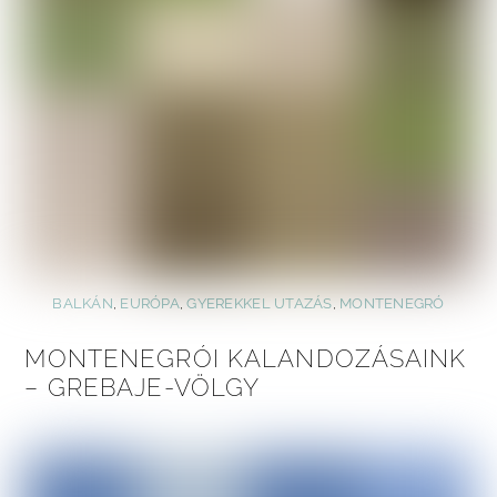
BALKÁN
,
EURÓPA
,
GYEREKKEL UTAZÁS
,
MONTENEGRÓ
MONTENEGRÓI KALANDOZÁSAINK
– GREBAJE-VÖLGY