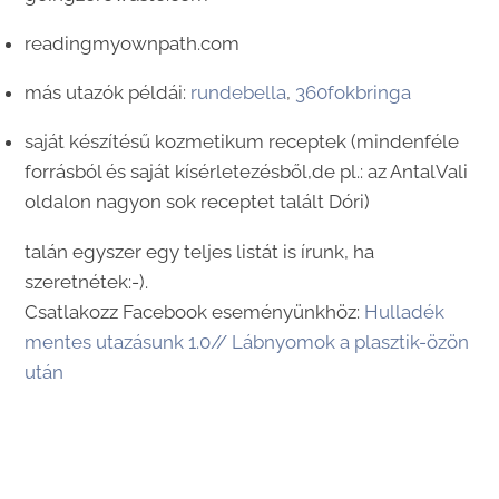
readingmyownpath.com
más utazók példái:
rundebella
,
360fokbringa
saját készítésű kozmetikum receptek (mindenféle
forrásból és saját kísérletezésből,de pl.: az AntalVali
oldalon nagyon sok receptet talált Dóri)
talán egyszer egy teljes listát is írunk, ha
szeretnétek:-).
Csatlakozz Facebook eseményünkhöz:
Hulladék
mentes utazásunk 1.0// Lábnyomok a plasztik-özön
után