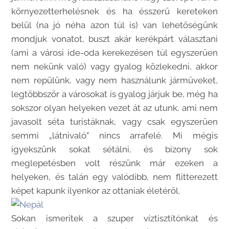
környezetterhelésnek és ha ésszerű kereteken
belül (na jó néha azon túl is) van lehetőségünk
mondjuk vonatot, buszt akár kerékpárt választani
(ami a városi ide-oda kerekezésen túl egyszerűen
nem nekünk való) vagy gyalog közlekedni, akkor
nem repülünk, vagy nem használunk járműveket,
legtöbbször a városokat is gyalog járjuk be, még ha
sokszor olyan helyeken vezet át az utunk, ami nem
javasolt séta turistáknak, vagy csak egyszerűen
semmi „látnivaló” nincs arrafelé. Mi mégis
igyekszünk sokat sétálni, és bizony sok
meglepetésben volt részünk már ezeken a
helyeken, és talán egy valódibb, nem flitterezett
képet kapunk ilyenkor az ottaniak életéről.
Sokan ismeritek a szuper víztisztítónkat és