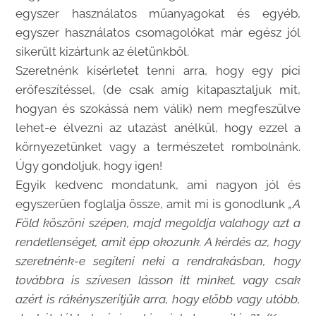
egyszer használatos műanyagokat és egyéb,
egyszer használatos csomagolókat már egész jól
sikerült kizártunk az életünkből.
Szeretnénk kísérletet tenni arra, hogy egy pici
erőfeszítéssel, (de csak amíg kitapasztaljuk mit,
hogyan és szokássá nem válik) nem megfeszülve
lehet-e élvezni az utazást anélkül, hogy ezzel a
környezetünket vagy a természetet rombolnánk.
Úgy gondoljuk, hogy igen!
Egyik kedvenc mondatunk, ami nagyon jól és
egyszerűen foglalja össze, amit mi is gonodlunk
„A
Föld köszöni szépen, majd megoldja valahogy azt a
rendetlenséget, amit épp okozunk. A kérdés az, hogy
szeretnénk-e segíteni neki a rendrakásban, hogy
továbbra is szívesen lásson itt minket, vagy csak
azért is rákényszerítjük arra, hogy előbb vagy utóbb,