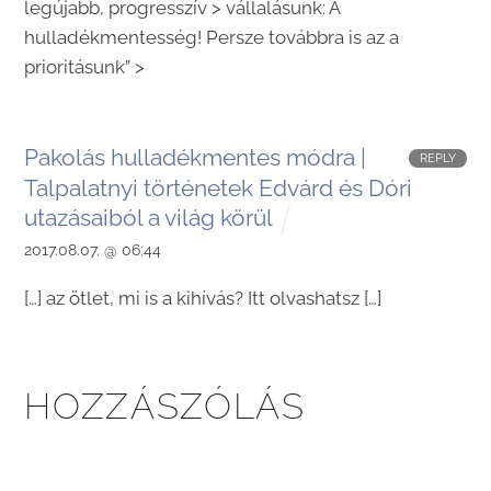
legújabb, progresszív > vállalásunk: A
hulladékmentesség! Persze továbbra is az a
prioritásunk” >
Pakolás hulladékmentes módra |
REPLY
Talpalatnyi történetek Edvárd és Dóri
utazásaiból a világ körül
2017.08.07. @ 06:44
[…] az ötlet, mi is a kihívás? Itt olvashatsz […]
HOZZÁSZÓLÁS