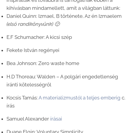
kihívásban mindamellett, amit a világban láttunk:
Daniel Quinn: Izmael, B története, Az én Izmaelem
(első randikönyvünk) 🙂
E.F Schumacher: A kicsi szép
Fekete István regényei
Bea Johnson: Zero waste home
H.D Thoreau: Walden – A polgári engedetlenség
iránti kötelességről
Kocsis Tamás:
A materializmustól a teljes emberig
c.
írás
Samuel Alexander
írásai
Duane Elgin: Voluntary Simplicity