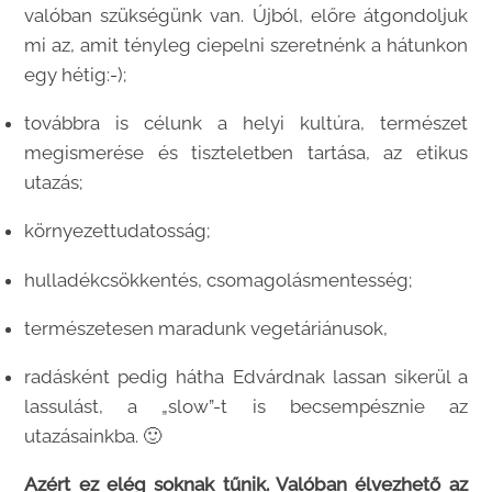
valóban szükségünk van. Újból, előre átgondoljuk
mi az, amit tényleg ciepelni szeretnénk a hátunkon
egy hétig:-);
továbbra is célunk a helyi kultúra, természet
megismerése és tiszteletben tartása, az etikus
utazás;
környezettudatosság;
hulladékcsökkentés, csomagolásmentesség;
természetesen maradunk vegetáriánusok,
radásként pedig hátha Edvárdnak lassan sikerül a
lassulást, a „slow”-t is becsempésznie az
utazásainkba. 🙂
Azért ez elég soknak tűnik. Valóban élvezhető az