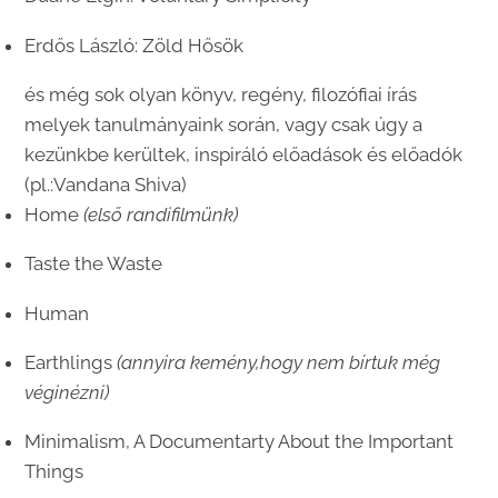
Erdős László: Zöld Hősök
és még sok olyan könyv, regény, filozófiai írás
melyek tanulmányaink során, vagy csak úgy a
kezünkbe kerültek, inspiráló előadások és előadók
(pl.:Vandana Shiva)
Home
(első randifilmünk)
Taste the Waste
Human
Earthlings
(annyira kemény,hogy nem bírtuk még
véginézni)
Minimalism, A Documentarty About the Important
Things