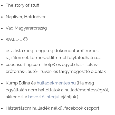
The story of stuff
Napfivér, Holdnővér
Vad Magyararország
WALL-E 🙂
és a lista még rengeteg dokumentumfilmmel,
rajzfilmmel, természetfilmmel folytatódhatna…..
couchsurfing.com, helpX és egyéb ház-, lakás-,
erőforrás-, autó-, fuvar- és tárgymegosztó oldalak
Kump Edina és
hulladekmentes.hu
(Ha még
egyáltalán nem hallottatok a hulladémentességről,
akkor ezt a
beveztő interjút
ajánljuk.)
Háztartásom hulladék nélkül facebook csoport