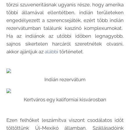
törzsi szuveneritásnak ugyanis része, hogy amerika
többi államával ellentétben, indián területeken
engedélyezett a szerencsejáték, ezért több indián
rezervátumban találunk kaszinó komplexumokat.
Ha az indiánok az utóbbi időben legnagyobb,
sajnos sikertelen harcáról szeretnétek olvasni,
akkor ajánljuk az
alábbi
történetet.
Indián rezervátum
Kertváros egy kaliforniai kisvárosban
Ezen felhőket leszámítva viszont csodálatos időt
töltöttünk Új-Mexikó államban. Szállásadóink