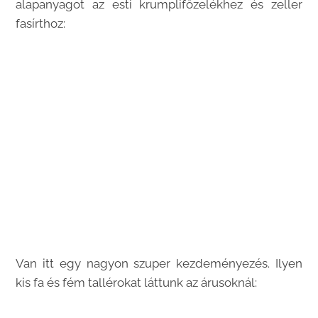
alapanyagot az esti krumplifőzelékhez és zeller
fasírthoz:
Van itt egy nagyon szuper kezdeményezés. Ilyen
kis fa és fém tallérokat láttunk az árusoknál: