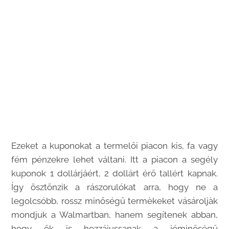
Ezeket a kuponokat a termelői piacon kis, fa vagy
fém pénzekre lehet váltani. Itt a piacon a segély
kuponok 1 dollárjáért, 2 dollárt érő tallért kapnak.
Így ösztönzik a rászorulókat arra, hogy ne a
legolcsóbb, rossz minőségű termèkeket vásároljàk
mondjuk a Walmartban, hanem segítenek abban,
hogy ők is hozzájussanak a jóminőségű