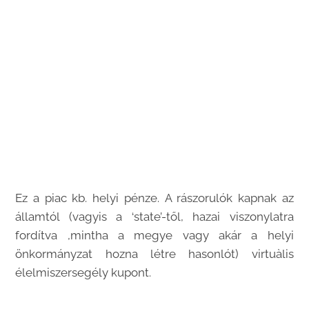
Ez a piac kb. helyi pénze.
A rászorulók kapnak az
államtól (vagyis a ‘state’-től, hazai viszonylatra
fordítva ,mintha a megye vagy akár a helyi
önkormányzat hozna létre hasonlót) virtuàlis
élelmiszersegély kupont.