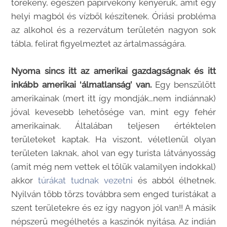
törékeny, egészen papírvékony kenyerük, amit egy
helyi magból és vízből készítenek. Óriási probléma
az alkohol és a rezervátum területén nagyon sok
tábla, felirat figyelmeztet az ártalmasságára.
Nyoma sincs itt az amerikai gazdagságnak és itt
inkább amerikai ‘álmatlanság’ van.
Egy benszülött
amerikainak (mert itt így mondják…nem indiánnak)
jóval kevesebb lehetősége van, mint egy fehér
amerikainak. Általában teljesen értéktelen
területeket kaptak. Ha viszont, véletlenül olyan
területen laknak, ahol van egy turista látványosság
(amit még nem vettek el tőlük valamilyen indokkal)
akkor
túrákat tudnak vezetni
és abból élhetnek.
Nyilván több törzs továbbra sem enged turistákat a
szent területekre és ez így nagyon jól van!! A másik
népszerű megélhetés a kaszinók nyitása. Az indián