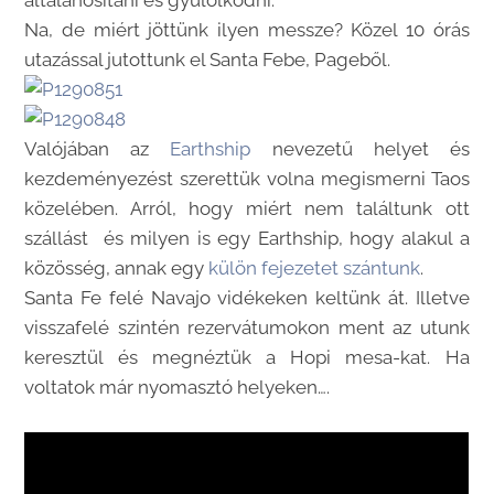
általánosítani és gyűlölködni.
Na, de miért jöttünk ilyen messze? Közel 10 órás
utazással jutottunk el Santa Febe, Pageből.
Valójában az
Earthship
nevezetű helyet és
kezdeményezést szerettük volna megismerni Taos
közelében. Arról, hogy miért nem találtunk ott
szállást és milyen is egy Earthship, hogy alakul a
közösség, annak egy
külön fejezetet szántunk
.
Santa Fe felé Navajo vidékeken keltünk át. Illetve
visszafelé szintén rezervátumokon ment az utunk
keresztül és megnéztük a Hopi mesa-kat. Ha
voltatok már nyomasztó helyeken….