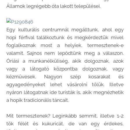
Államok legrégebb óta lakott települései.
Egy kulturális centrumnál megálltunk, ahol egy
hopi férfival találkoztunk és megkérdeztük mivel
foglalkoznak most a helyiek, termesztenek-e
valamit. Sajnos nem lepődtünk meg a válaszon.
Óriási a munkanélküliség, akik dolgoznak, azok
vagy a látogató központba dolgoznak, vagy
kézművesek. Nagyon szép kosarakat és
agyagedényeket lehet vásárolni tőlük. Illetve
nyáron látogatnak ide turisták is, akik megnézhetik
a hopik tradicionális táncait.
Mit termesztenek? Leginkább semmit, illetve 1-2
tök félét és kukuricát, de van egy érdekes,