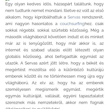
Egy olyan kedves idős, házaspárt találtunk, hogy
nem tudtunk nemet mondani. Illetve ez volt az első
alkalom, hogy kipróbálhattuk a
Servas
rendszerét,
ami nagyon hasonlatos a
couchsurfing
hez, csak
sokkal régebbi, sokkal szűrtebb közösség. Még a
második világháborút követően indult el és minket
már az is lenyűgözött, hogy már akkor is, az
internet és szabad utazás előtt létezett olyan
globális közösség, ahol befogadták egymást az
utazók. A Servas azért jött létre, hogy a békét és
megértést mozdítsa elő a különböző kultúrájú
emberek között és ne történhessen meg újra egy
világháború. Az elv az, hogy ha az emberek
személyesen megismerik egymást, megértik
egymás kultúráját, vallását, egyéni tapasztalatot
szereznek más nemzetekről, akkor nem fognak