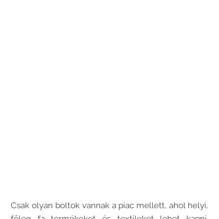
Csak olyan boltok vannak a piac mellett, ahol helyi,
főleg fa termékeket és textileket lehet kapni.