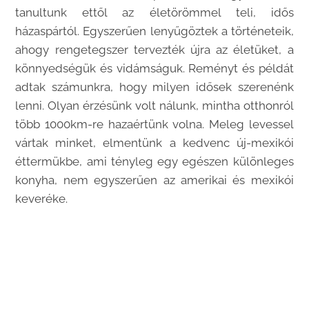
tanultunk ettől az életörömmel teli, idős
házaspártól. Egyszerűen lenyűgöztek a történeteik,
ahogy rengetegszer tervezték újra az életüket, a
könnyedségük és vidámságuk. Reményt és példát
adtak számunkra, hogy milyen idősek szerenénk
lenni. Olyan érzésünk volt nálunk, mintha otthonról
több 1000km-re hazaértünk volna. Meleg levessel
vártak minket, elmentünk a kedvenc új-mexikói
éttermükbe, ami tényleg egy egészen különleges
konyha, nem egyszerűen az amerikai és mexikói
keveréke.